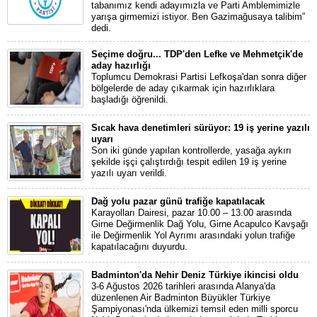
tabanımız kendi adayımızla ve Parti Amblemimizle
yarışa girmemizi istiyor. Ben Gazimağusaya talibim”
dedi.
Seçime doğru... TDP'den Lefke ve Mehmetçik'de
aday hazırlığı
Toplumcu Demokrasi Partisi Lefkoşa'dan sonra diğer
bölgelerde de aday çıkarmak için hazırlıklara
başladığı öğrenildi.
Sıcak hava denetimleri sürüyor: 19 iş yerine yazılı
uyarı
Son iki günde yapılan kontrollerde, yasağa aykırı
şekilde işçi çalıştırdığı tespit edilen 19 iş yerine
yazılı uyarı verildi.
Dağ yolu pazar günü trafiğe kapatılacak
Karayolları Dairesi, pazar 10.00 – 13.00 arasında
Girne Değirmenlik Dağ Yolu, Girne Acapulco Kavşağı
ile Değirmenlik Yol Ayrımı arasındaki yolun trafiğe
kapatılacağını duyurdu.
Badminton'da Nehir Deniz Türkiye ikincisi oldu
3-6 Ağustos 2026 tarihleri arasında Alanya'da
düzenlenen Air Badminton Büyükler Türkiye
Şampiyonası'nda ülkemizi temsil eden milli sporcu