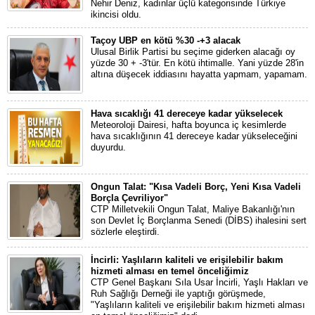
Nehir Deniz, kadınlar üçlü kategorisinde Türkiye
ikincisi oldu.
Taçoy UBP en kötü %30 -+3 alacak
Ulusal Birlik Partisi bu seçime giderken alacağı oy
yüzde 30 + -3'tür. En kötü ihtimalle. Yani yüzde 28'in
altına düşecek iddiasını hayatta yapmam, yapamam.
Hava sıcaklığı 41 dereceye kadar yükselecek
Meteoroloji Dairesi, hafta boyunca iç kesimlerde
hava sıcaklığının 41 dereceye kadar yükseleceğini
duyurdu.
Ongun Talat: "Kısa Vadeli Borç, Yeni Kısa Vadeli
Borçla Çevriliyor"
CTP Milletvekili Ongun Talat, Maliye Bakanlığı'nın
son Devlet İç Borçlanma Senedi (DİBS) ihalesini sert
sözlerle eleştirdi.
İncirli: Yaşlıların kaliteli ve erişilebilir bakım
hizmeti alması en temel önceliğimiz
CTP Genel Başkanı Sıla Usar İncirli, Yaşlı Hakları ve
Ruh Sağlığı Derneği ile yaptığı görüşmede,
"Yaşlıların kaliteli ve erişilebilir bakım hizmeti alması