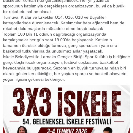
Basketbol Kortları’nda gerçekleştirilecek. Her yıl yüzlerce
sporcunun katılımıyla gerçekleşen organizasyon, bu yıl da büyük
bir rekabete sahne olacak.
Turnuva; Kızlar ve Erkekler U14, U16, U18 ve Büyükler
kategorilerinde düzenlenecek. Katılımcılar hem eğlenceli hem de
rekabet dolu maçlarda mücadele etme fırsatı bulacak.
Toplam 100 Bin TL ödülün dağıtılacağı organizasyonda
karşılaşmalar her gün saat 19.00’da başlayacak. Katılımın
tamamen ücretsiz olduğu turnuva, genç sporcuların yanı sıra
basketbol tutkunlarına da unutulmaz anlar yaşatacak.
İskele Belediyesi ile Larnaka Gençler Birliği Spor Kulübü iş birliğinde
gerçekleştirilecek organizasyon, festival coşkusunu basketbol
heyecanıyla buluşturacak. Sezonun en büyük turnuvalarından biri
olarak gösterilen etkinliğin, her yaştan sporcu ve basketbolseverin
yoğun ilgisini çekmesi bekleniyor.