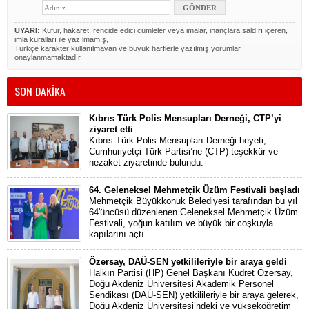
UYARI:
Küfür, hakaret, rencide edici cümleler veya imalar, inançlara saldırı içeren,
imla kuralları ile yazılmamış,
Türkçe karakter kullanılmayan ve büyük harflerle yazılmış yorumlar
onaylanmamaktadır.
SON DAKİKA
Kıbrıs Türk Polis Mensupları Derneği, CTP’yi
ziyaret etti
Kıbrıs Türk Polis Mensupları Derneği heyeti,
Cumhuriyetçi Türk Partisi’ne (CTP) teşekkür ve
nezaket ziyaretinde bulundu.
64. Geleneksel Mehmetçik Üzüm Festivali başladı
Mehmetçik Büyükkonuk Belediyesi tarafından bu yıl
64'üncüsü düzenlenen Geleneksel Mehmetçik Üzüm
Festivali, yoğun katılım ve büyük bir coşkuyla
kapılarını açtı.
Özersay, DAÜ-SEN yetkilileriyle bir araya geldi
Halkın Partisi (HP) Genel Başkanı Kudret Özersay,
Doğu Akdeniz Üniversitesi Akademik Personel
Sendikası (DAÜ-SEN) yetkilileriyle bir araya gelerek,
Doğu Akdeniz Üniversitesi’ndeki ve yükseköğretim