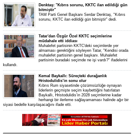
Denktaş: "Kıbrıs sorunu, KKTC ilan edildiği gün
bitmiştir"
TAM Parti Genel Başkanı Serdar Denktaş, "Kıbrıs
sorunu, KKTC ilan edildiği gün bitmiştir" dedi.
Tatar'dan Özgür Özel KKTC seçimlerine
müdahale etti iddiası
Muhalefet partisinin KKTC'deki seçimlerde yer
almaması gerektiğini söyleyen Tatar, "Kendisi orada
muhalefet partisinin genel başkanı. Muhalefet
partisinin buradaki seçimde ne işi vardı?" ifadelerini
kullandı.
Kemal Baykallı: Süreçteki durağanlık
Hristodulidis’in sonu olur
Kıbrıs Rum siyasetinde çözümsüzlüğe oynayan
liderlerin geçmişte seçim kaybettiğini hatırlatan
Baykallı, Hristodulidis’in 2028 seçimlerine kadar
herhangi bir ilerleme sağlayamaması halinde ağır bir
siyasi bedelle karşılaşacağını ifade etti.