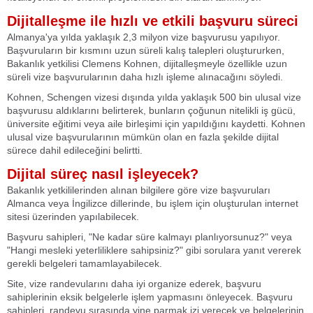
Dijitalleşme ile hızlı ve etkili başvuru süreci
Almanya'ya yılda yaklaşık 2,3 milyon vize başvurusu yapılıyor.
Başvuruların bir kısmını uzun süreli kalış talepleri oluştururken,
Bakanlık yetkilisi Clemens Kohnen, dijitalleşmeyle özellikle uzun
süreli vize başvurularının daha hızlı işleme alınacağını söyledi.
Kohnen, Schengen vizesi dışında yılda yaklaşık 500 bin ulusal vize
başvurusu aldıklarını belirterek, bunların çoğunun nitelikli iş gücü,
üniversite eğitimi veya aile birleşimi için yapıldığını kaydetti. Kohnen
ulusal vize başvurularının mümkün olan en fazla şekilde dijital
sürece dahil edileceğini belirtti.
Dijital süreç nasıl işleyecek?
Bakanlık yetkililerinden alınan bilgilere göre vize başvuruları
Almanca veya İngilizce dillerinde, bu işlem için oluşturulan internet
sitesi üzerinden yapılabilecek.
Başvuru sahipleri, "Ne kadar süre kalmayı planlıyorsunuz?" veya
"Hangi mesleki yeterliliklere sahipsiniz?" gibi sorulara yanıt vererek
gerekli belgeleri tamamlayabilecek.
Site, vize randevularını daha iyi organize ederek, başvuru
sahiplerinin eksik belgelerle işlem yapmasını önleyecek. Başvuru
sahipleri, randevu sırasında yine parmak izi verecek ve belgelerinin