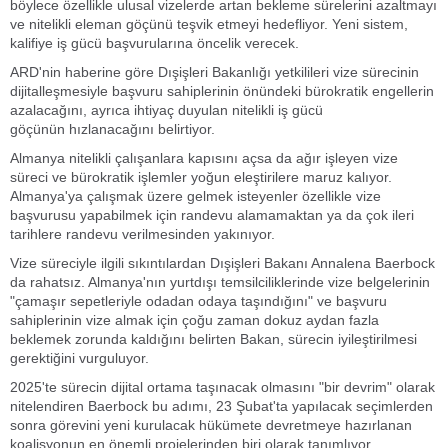
böylece özellikle ulusal vizelerde artan bekleme sürelerini azaltmayı
ve nitelikli eleman göçünü teşvik etmeyi hedefliyor. Yeni sistem,
kalifiye iş gücü başvurularına öncelik verecek.
ARD'nin haberine göre Dışişleri Bakanlığı yetkilileri vize sürecinin
dijitalleşmesiyle başvuru sahiplerinin önündeki bürokratik engellerin
azalacağını, ayrıca ihtiyaç duyulan nitelikli iş gücü
göçünün hızlanacağını belirtiyor.
Almanya nitelikli çalışanlara kapısını açsa da ağır işleyen vize
süreci ve bürokratik işlemler yoğun eleştirilere maruz kalıyor.
Almanya'ya çalışmak üzere gelmek isteyenler özellikle vize
başvurusu yapabilmek için randevu alamamaktan ya da çok ileri
tarihlere randevu verilmesinden yakınıyor.
Vize süreciyle ilgili sıkıntılardan Dışişleri Bakanı Annalena Baerbock
da rahatsız. Almanya'nın yurtdışı temsilciliklerinde vize belgelerinin
"çamaşır sepetleriyle odadan odaya taşındığını" ve başvuru
sahiplerinin vize almak için çoğu zaman dokuz aydan fazla
beklemek zorunda kaldığını belirten Bakan, sürecin iyileştirilmesi
gerektiğini vurguluyor.
2025'te sürecin dijital ortama taşınacak olmasını "bir devrim" olarak
nitelendiren Baerbock bu adımı, 23 Şubat'ta yapılacak seçimlerden
sonra görevini yeni kurulacak hükümete devretmeye hazırlanan
koalisyonun en önemli projelerinden biri olarak tanımlıyor.