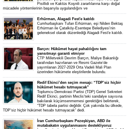
Pisillidi ve Kaktüs Koşnili zararlılarına karşı doğal
mücadele yöntemlerinin başarıyla uygulandığını ve
Erhürman, Alagadi Fest'e katıldı
Cumhurbaşkanı Tufan Erhürman, eşi Nilden Bektaş
Erhürman ile Çatalköy-Esentepe Belediyesi’nin
geleneksel olarak düzenlediği Alagadi Fest'e katıldı.
Barçın: Hükümet hayat pahalılığını tam
yansıtmayı garanti etmiyor
CTP Milletvekili Devrim Barçın, Maliye Bakanlığı
tarafından hazırlanan ve Resmi Gazete’de
yayımlanan 2027-2029 Orta Vadeli Mali Plan
üzerinden hükümete eleştirilerde bulundu.
Redif Ekinci’den seçim mesajı: “TDP’siz hiçbir
hükümet hesabı tutmayacak”
Toplumcu Demokrasi Partisi (TDP) Genel Sekreteri
Redif Ekinci, partinin Meclis’teki sandalye sayısına
bakılarak küçümsenmemesi gerektiğini belirterek,
“TDP tabela partisi değildir. Çok yakında bu ülkede,
TDP’siz hiçbir hükümet hesabı tutmayacak” dedi.
İran Cumhurbaşkanı Pezeşkiyan, ABD ile
mutabakatın uygulanmasını destekliyoruz