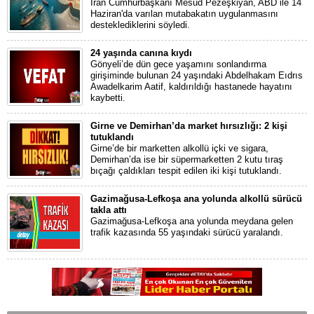
İran Cumhurbaşkanı Mesud Pezeşkiyan, ABD ile 14
Haziran'da varılan mutabakatın uygulanmasını
desteklediklerini söyledi.
24 yaşında canına kıydı
Gönyeli’de dün gece yaşamını sonlandırma
girişiminde bulunan 24 yaşındaki Abdelhakam Eıdrıs
Awadelkarim Aatif, kaldırıldığı hastanede hayatını
kaybetti.
Girne ve Demirhan’da market hırsızlığı: 2 kişi
tutuklandı
Girne’de bir marketten alkollü içki ve sigara,
Demirhan’da ise bir süpermarketten 2 kutu tıraş
bıçağı çaldıkları tespit edilen iki kişi tutuklandı.
Gazimağusa-Lefkoşa ana yolunda alkollü sürücü
takla attı
Gazimağusa-Lefkoşa ana yolunda meydana gelen
trafik kazasında 55 yaşındaki sürücü yaralandı.