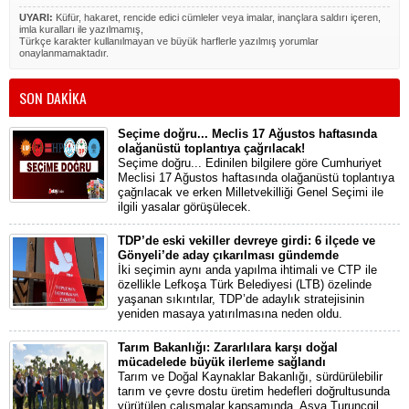
UYARI:
Küfür, hakaret, rencide edici cümleler veya imalar, inançlara saldırı içeren,
imla kuralları ile yazılmamış,
Türkçe karakter kullanılmayan ve büyük harflerle yazılmış yorumlar
onaylanmamaktadır.
SON DAKİKA
Seçime doğru... Meclis 17 Ağustos haftasında
olağanüstü toplantıya çağrılacak!
Seçime doğru... Edinilen bilgilere göre Cumhuriyet
Meclisi 17 Ağustos haftasında olağanüstü toplantıya
çağrılacak ve erken Milletvekilliği Genel Seçimi ile
ilgili yasalar görüşülecek.
TDP’de eski vekiller devreye girdi: 6 ilçede ve
Gönyeli’de aday çıkarılması gündemde
İki seçimin aynı anda yapılma ihtimali ve CTP ile
özellikle Lefkoşa Türk Belediyesi (LTB) özelinde
yaşanan sıkıntılar, TDP’de adaylık stratejisinin
yeniden masaya yatırılmasına neden oldu.
Tarım Bakanlığı: Zararlılara karşı doğal
mücadelede büyük ilerleme sağlandı
Tarım ve Doğal Kaynaklar Bakanlığı, sürdürülebilir
tarım ve çevre dostu üretim hedefleri doğrultusunda
yürütülen çalışmalar kapsamında, Asya Turunçgil