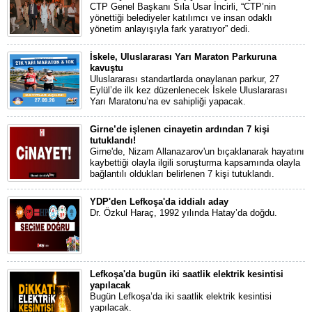
CTP Genel Başkanı Sıla Usar İncirli, “CTP’nin
yönettiği belediyeler katılımcı ve insan odaklı
yönetim anlayışıyla fark yaratıyor” dedi.
İskele, Uluslararası Yarı Maraton Parkuruna
kavuştu
Uluslararası standartlarda onaylanan parkur, 27
Eylül’de ilk kez düzenlenecek İskele Uluslararası
Yarı Maratonu’na ev sahipliği yapacak.
Girne’de işlenen cinayetin ardından 7 kişi
tutuklandı!
Girne'de, Nizam Allanazarov'un bıçaklanarak hayatını
kaybettiği olayla ilgili soruşturma kapsamında olayla
bağlantılı oldukları belirlenen 7 kişi tutuklandı.
YDP'den Lefkoşa'da iddialı aday
Dr. Özkul Haraç, 1992 yılında Hatay’da doğdu.
Lefkoşa'da bugün iki saatlik elektrik kesintisi
yapılacak
Bugün Lefkoşa’da iki saatlik elektrik kesintisi
yapılacak.