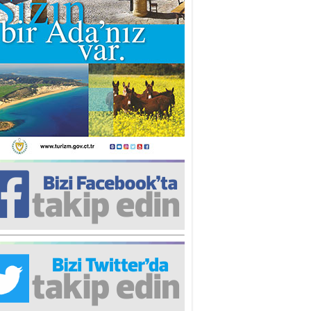
iz TUNCEL
öz göre göre…
ner ULUTAŞ
şallah St. Lois ile Hakkaido
ası gibi olmayız !...
i KİŞMİR
IRSAT VE KORKU
rgut ÇALICI
i Lakırdı da benden!
d. Doç. Ercan HOŞKARA
atırım Yapmazsan Var Olamazsın:
edefteki Kurum Kıb-Tek
na Sarro
şıma gelen skandal olayı