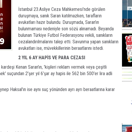
İstanbul 23.Asliye Ceza Mahkemesi'nde görülen
duruşmaya, sanık Saran katılmazken, tarafların
avukatları hazır bulundu. Duruşmada, Saran'ın
bulunmaması nedeniyle son sözü alınamadı. Beyanda
bulunan Türkiye Futbol Federasyonu vekili, sanıkların
cezalandırılmalarını talep etti. Savunma yapan sanıkların
avukatları ise, müvekkillerinin beraatlarını istedi.
2 YIL 6 AY HAPİS VE PARA CEZASI
kardeşi Kenan Saran'ın, 'kişileri reklam vermek veya çeşitli
k' suçundan 2'şer yıl 6'şar ay hapis ile 562 bin 500'er lira adli
ep Haksal'ın ise aynı suç yönünden ayrı ayrı beraatlarına karar