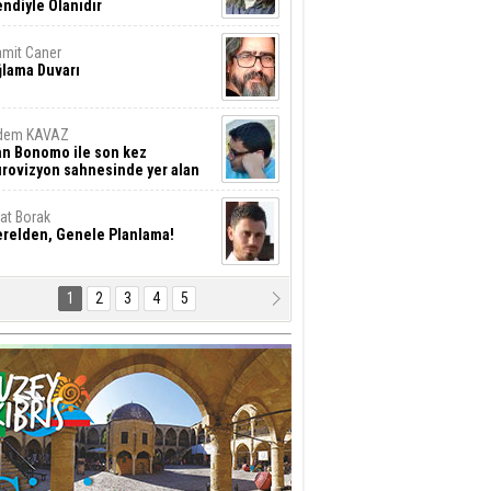
ndiyle Olanıdır
mit Caner
ğlama Duvarı
dem KAVAZ
an Bonomo ile son kez
rovizyon sahnesinde yer alan
rkiye 10 yıl aradan sonra
eniden yarışmaya dönecek mi?
rat Borak
erelden, Genele Planlama!
1
2
3
4
5
rkut YILMABAŞAR
yrak tartışmaları ve ihalesiz
ler!
if Alasya
015 SONRASI VE AKINCI.
tma Baysal
URLAR İÇİ’NDE KOLAYDIR ÖLMEK