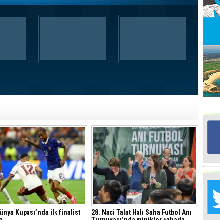
Ed
G
Ta
İn
Ad
Al
F
Tu
İk
Yr
Y
H
Ra
ünya Kupası’nda ilk finalist
28. Naci Talat Halı Saha Futbol Anı
Ba
a
Turnuvası’nda minikler sahada