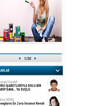
1/20
ZARLAR
şegül Garabli
ORU İŞARETLERİYLE DOLU BİR
ARİP DAVA… YA SUÇLU
EĞİLSE???
tice İNTAÇ
vaşların En Zoru İnsanın Kendi