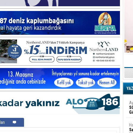
YA
Ay
S
G
D
arı
Ha
Sa