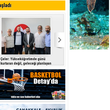
aşladı
 Kıbrıs
dine düştüklerine
Çeler: Yükseköğretimde günü
Denktaş: "Kıbrıs sorunu, KKTC ilan
kurtaran değil, geleceği planlayan
edildiği gün bitmiştir"
politikalara ihtiyaç var