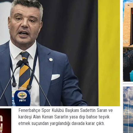
Fenerbahçe Spor Kulübü Başkanı Sadettin Saran ve
kardeşi Alan Kenan Saran'ın yasa dışı bahse teşvik
etmek suçundan yargılandığı davada karar çıktı.