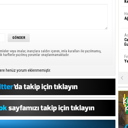
Ke
Ha
A
A
C
Eu
Tü
mleler veya imalar, inançlara saldırı içeren, imla kuralları ile yazılmamış,
y
ük harflerle yazılmış yorumlar onaylanmamaktadır.
Fı
Y
ere henüz yorum eklenmemiştir.
E
Ba
iş
Ar
2
Fa
S