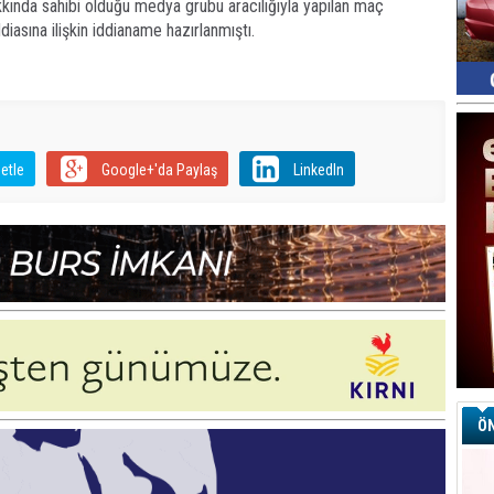
ında sahibi olduğu medya grubu aracılığıyla yapılan maç
diasına ilişkin iddianame hazırlanmıştı.
etle
Google+'da Paylaş
LinkedIn
ÖN