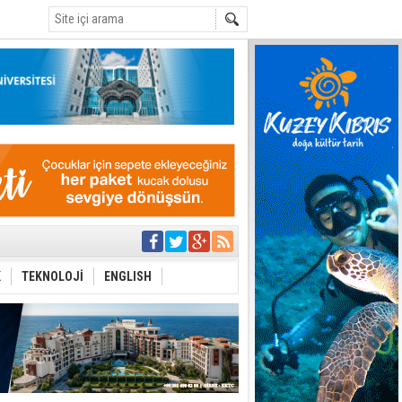
C
i
 planlayan
 yer sis olacak
K
TEKNOLOJİ
ENGLISH
r"
ddiası
sonu olur
 iktidarlarında bu
stos'da ara