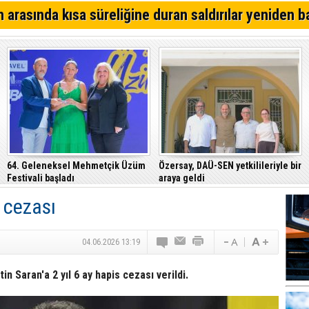
bölgede görüşecekler
Hasan Kahvecioğlu: “Sıfıra sıfır, elde var sıfır…”
 arasında kısa süreliğine duran saldırılar yeniden b
Akay Cemal yazdı... Trump; İran üzerinden, Guterres de
üzerinden başarı öyküsü istiyor
Erçakıca yazdı... Halkta CTP vekilleri bakan olmak der
dair bir izlenim var
64. Geleneksel Mehmetçik Üzüm
Özersay, DAÜ-SEN yetkilileriyle bir
Festivali başladı
araya geldi
 cezası
04.06.2026 13:19
 Saran'a 2 yıl 6 ay hapis cezası verildi.