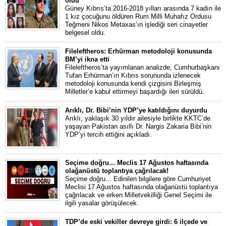
oldu
Güney Kıbrıs’ta 2016-2018 yılları arasında 7 kadın ile
1 kız çocuğunu öldüren Rum Milli Muhafız Ordusu
Teğmeni Nikos Metaxas’ın işlediği seri cinayetler
belgesel oldu.
Fileleftheros: Erhürman metodoloji konusunda
BM’yi ikna etti
Fileleftheros’ta yayımlanan analizde, Cumhurbaşkanı
Tufan Erhürman’ın Kıbrıs sorununda izlenecek
metodoloji konusunda kendi çizgisini Birleşmiş
Milletler’e kabul ettirmeyi başardığı ileri sürüldü.
Arıklı, Dr. Bibi’nin YDP’ye katıldığını duyurdu
Arıklı, yaklaşık 30 yıldır ailesiyle birlikte KKTC’de
yaşayan Pakistan asıllı Dr. Nargis Zakaria Bibi’nin
YDP’yi tercih ettiğini açıkladı.
Seçime doğru... Meclis 17 Ağustos haftasında
olağanüstü toplantıya çağrılacak!
Seçime doğru... Edinilen bilgilere göre Cumhuriyet
Meclisi 17 Ağustos haftasında olağanüstü toplantıya
çağrılacak ve erken Milletvekilliği Genel Seçimi ile
ilgili yasalar görüşülecek.
TDP’de eski vekiller devreye girdi: 6 ilçede ve