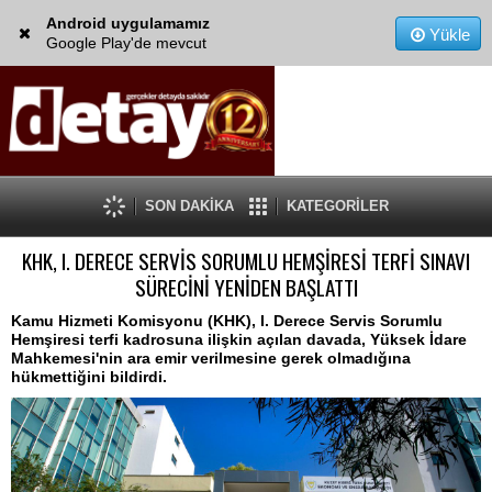
Android uygulamamız
Yükle
Google Play'de mevcut
SON DAKİKA
KATEGORİLER
KHK, I. DERECE SERVİS SORUMLU HEMŞİRESİ TERFİ SINAVI
SÜRECİNİ YENİDEN BAŞLATTI
Kamu Hizmeti Komisyonu (KHK), I. Derece Servis Sorumlu
Hemşiresi terfi kadrosuna ilişkin açılan davada, Yüksek İdare
Mahkemesi'nin ara emir verilmesine gerek olmadığına
hükmettiğini bildirdi.