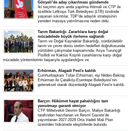
Gönyeli’de aday çıkarılması gündemde
İki seçimin aynı anda yapılma ihtimali ve CTP ile
özellikle Lefkoşa Türk Belediyesi (LTB) özelinde
yaşanan sıkıntılar, TDP’de adaylık stratejisinin
yeniden masaya yatırılmasına neden oldu.
Tarım Bakanlığı: Zararlılara karşı doğal
mücadelede büyük ilerleme sağlandı
Tarım ve Doğal Kaynaklar Bakanlığı, sürdürülebilir
tarım ve çevre dostu üretim hedefleri doğrultusunda
yürütülen çalışmalar kapsamında, Asya Turunçgil
Pisillidi ve Kaktüs Koşnili zararlılarına karşı doğal
mücadele yöntemlerinin başarıyla uygulandığını ve
Erhürman, Alagadi Fest'e katıldı
Cumhurbaşkanı Tufan Erhürman, eşi Nilden Bektaş
Erhürman ile Çatalköy-Esentepe Belediyesi’nin
geleneksel olarak düzenlediği Alagadi Fest'e katıldı.
Barçın: Hükümet hayat pahalılığını tam
yansıtmayı garanti etmiyor
CTP Milletvekili Devrim Barçın, Maliye Bakanlığı
tarafından hazırlanan ve Resmi Gazete’de
yayımlanan 2027-2029 Orta Vadeli Mali Plan
üzerinden hükümete eleştirilerde bulundu.