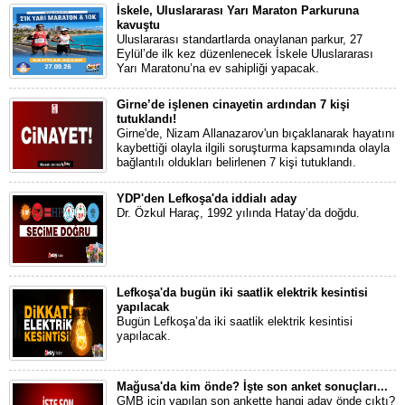
İskele, Uluslararası Yarı Maraton Parkuruna
kavuştu
Uluslararası standartlarda onaylanan parkur, 27
Eylül’de ilk kez düzenlenecek İskele Uluslararası
Yarı Maratonu’na ev sahipliği yapacak.
Girne’de işlenen cinayetin ardından 7 kişi
tutuklandı!
Girne'de, Nizam Allanazarov'un bıçaklanarak hayatını
kaybettiği olayla ilgili soruşturma kapsamında olayla
bağlantılı oldukları belirlenen 7 kişi tutuklandı.
YDP'den Lefkoşa'da iddialı aday
Dr. Özkul Haraç, 1992 yılında Hatay’da doğdu.
Lefkoşa'da bugün iki saatlik elektrik kesintisi
yapılacak
Bugün Lefkoşa’da iki saatlik elektrik kesintisi
yapılacak.
Mağusa'da kim önde? İşte son anket sonuçları...
GMB için yapılan son ankette hangi aday önde çıktı?