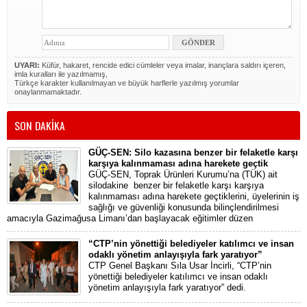
UYARI:
Küfür, hakaret, rencide edici cümleler veya imalar, inançlara saldırı içeren,
imla kuralları ile yazılmamış,
Türkçe karakter kullanılmayan ve büyük harflerle yazılmış yorumlar
onaylanmamaktadır.
SON DAKİKA
GÜÇ-SEN: Silo kazasına benzer bir felaketle karşı
karşıya kalınmaması adına harekete geçtik
GÜÇ-SEN, Toprak Ürünleri Kurumu’na (TÜK) ait
silodakine benzer bir felaketle karşı karşıya
kalınmaması adına harekete geçtiklerini, üyelerinin iş
sağlığı ve güvenliği konusunda bilinçlendirilmesi
amacıyla Gazimağusa Limanı’dan başlayacak eğitimler düzen
“CTP’nin yönettiği belediyeler katılımcı ve insan
odaklı yönetim anlayışıyla fark yaratıyor”
CTP Genel Başkanı Sıla Usar İncirli, “CTP’nin
yönettiği belediyeler katılımcı ve insan odaklı
yönetim anlayışıyla fark yaratıyor” dedi.