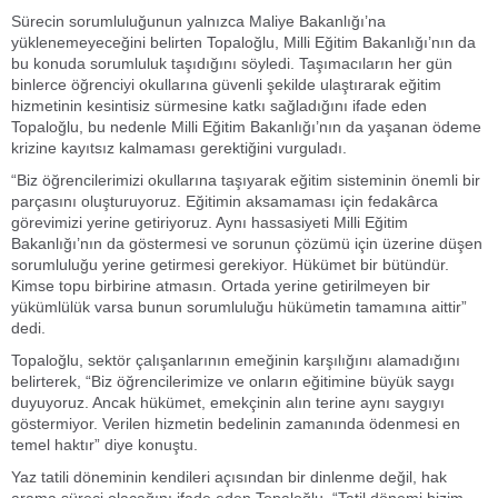
Sürecin sorumluluğunun yalnızca Maliye Bakanlığı’na
yüklenemeyeceğini belirten Topaloğlu, Milli Eğitim Bakanlığı’nın da
bu konuda sorumluluk taşıdığını söyledi. Taşımacıların her gün
binlerce öğrenciyi okullarına güvenli şekilde ulaştırarak eğitim
hizmetinin kesintisiz sürmesine katkı sağladığını ifade eden
Topaloğlu, bu nedenle Milli Eğitim Bakanlığı’nın da yaşanan ödeme
krizine kayıtsız kalmaması gerektiğini vurguladı.
“Biz öğrencilerimizi okullarına taşıyarak eğitim sisteminin önemli bir
parçasını oluşturuyoruz. Eğitimin aksamaması için fedakârca
görevimizi yerine getiriyoruz. Aynı hassasiyeti Milli Eğitim
Bakanlığı’nın da göstermesi ve sorunun çözümü için üzerine düşen
sorumluluğu yerine getirmesi gerekiyor. Hükümet bir bütündür.
Kimse topu birbirine atmasın. Ortada yerine getirilmeyen bir
yükümlülük varsa bunun sorumluluğu hükümetin tamamına aittir”
dedi.
Topaloğlu, sektör çalışanlarının emeğinin karşılığını alamadığını
belirterek, “Biz öğrencilerimize ve onların eğitimine büyük saygı
duyuyoruz. Ancak hükümet, emekçinin alın terine aynı saygıyı
göstermiyor. Verilen hizmetin bedelinin zamanında ödenmesi en
temel haktır” diye konuştu.
Yaz tatili döneminin kendileri açısından bir dinlenme değil, hak