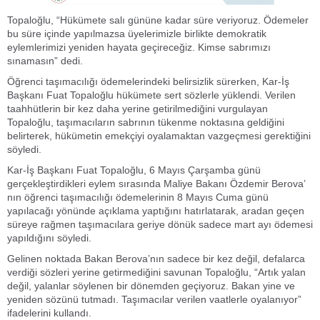
Topaloğlu, “Hükümete salı gününe kadar süre veriyoruz. Ödemeler
bu süre içinde yapılmazsa üyelerimizle birlikte demokratik
eylemlerimizi yeniden hayata geçireceğiz. Kimse sabrımızı
sınamasın” dedi.
Öğrenci taşımacılığı ödemelerindeki belirsizlik sürerken, Kar-İş
Başkanı Fuat Topaloğlu hükümete sert sözlerle yüklendi. Verilen
taahhütlerin bir kez daha yerine getirilmediğini vurgulayan
Topaloğlu, taşımacıların sabrının tükenme noktasına geldiğini
belirterek, hükümetin emekçiyi oyalamaktan vazgeçmesi gerektiğini
söyledi.
Kar-İş Başkanı Fuat Topaloğlu, 6 Mayıs Çarşamba günü
gerçekleştirdikleri eylem sırasında Maliye Bakanı Özdemir Berova’
nın öğrenci taşımacılığı ödemelerinin 8 Mayıs Cuma günü
yapılacağı yönünde açıklama yaptığını hatırlatarak, aradan geçen
süreye rağmen taşımacılara geriye dönük sadece mart ayı ödemesi
yapıldığını söyledi.
Gelinen noktada Bakan Berova’nın sadece bir kez değil, defalarca
verdiği sözleri yerine getirmediğini savunan Topaloğlu, “Artık yalan
değil, yalanlar söylenen bir dönemden geçiyoruz. Bakan yine ve
yeniden sözünü tutmadı. Taşımacılar verilen vaatlerle oyalanıyor”
ifadelerini kullandı.