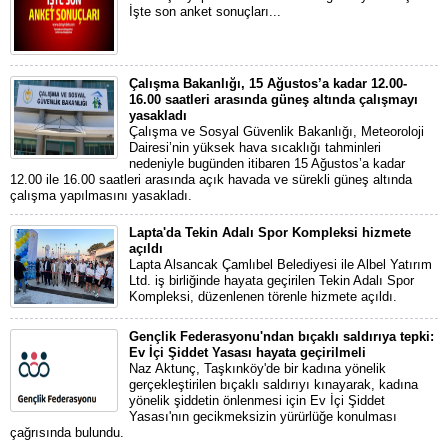
İşte son anket sonuçları...
Çalışma Bakanlığı, 15 Ağustos’a kadar 12.00-
16.00 saatleri arasında güneş altında çalışmayı
yasakladı
Çalışma ve Sosyal Güvenlik Bakanlığı, Meteoroloji
Dairesi’nin yüksek hava sıcaklığı tahminleri
nedeniyle bugünden itibaren 15 Ağustos’a kadar
12.00 ile 16.00 saatleri arasında açık havada ve sürekli güneş altında
çalışma yapılmasını yasakladı.
Lapta'da Tekin Adalı Spor Kompleksi hizmete
açıldı
Lapta Alsancak Çamlıbel Belediyesi ile Albel Yatırım
Ltd. iş birliğinde hayata geçirilen Tekin Adalı Spor
Kompleksi, düzenlenen törenle hizmete açıldı.
Gençlik Federasyonu'ndan bıçaklı saldırıya tepki:
Ev İçi Şiddet Yasası hayata geçirilmeli
Naz Aktunç, Taşkınköy'de bir kadına yönelik
gerçekleştirilen bıçaklı saldırıyı kınayarak, kadına
yönelik şiddetin önlenmesi için Ev İçi Şiddet
Yasası'nın gecikmeksizin yürürlüğe konulması
çağrısında bulundu.