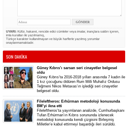
UYARI:
Küfür, hakaret, rencide edici cümleler veya imalar, inançlara saldırı içeren,
imla kuralları ile yazılmamış,
Türkçe karakter kullanılmayan ve büyük harflerle yazılmış yorumlar
onaylanmamaktadır.
SON DAKİKA
Güney Kıbrıs’ı sarsan seri cinayetler belgesel
oldu
Güney Kıbrıs’ta 2016-2018 yılları arasında 7 kadın ile
1 kız çocuğunu öldüren Rum Milli Muhafız Ordusu
Teğmeni Nikos Metaxas’ın işlediği seri cinayetler
belgesel oldu.
Fileleftheros: Erhürman metodoloji konusunda
BM’yi ikna etti
Fileleftheros’ta yayımlanan analizde, Cumhurbaşkanı
Tufan Erhürman’ın Kıbrıs sorununda izlenecek
metodoloji konusunda kendi çizgisini Birleşmiş
Milletler’e kabul ettirmeyi başardığı ileri sürüldü.