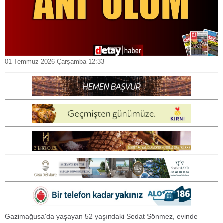
01 Temmuz 2026 Çarşamba 12:33
Gazimağusa'da yaşayan 52 yaşındaki Sedat Sönmez, evinde