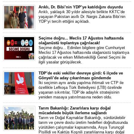
Arıklı, Dr. Bibi’nin YDP’ye katıldığını duyurdu
Arıklı, yaklaşık 30 yıldır ailesiyle birlikte KKTC’de
yaşayan Pakistan asıllı Dr. Nargis Zakaria Bibi’nin
YDP’yi tercih ettiğini açıkladı.
Seçime doğru... Meclis 17 Ağustos haftasında
olağanüstü toplantıya çağrılacak!
Seçime doğru... Edinilen bilgilere göre Cumhuriyet
Meclisi 17 Ağustos haftasında olağanüstü toplantıya
çağrılacak ve erken Milletvekilliği Genel Seçimi ile
ilgili yasalar görüşülecek.
TDP’de eski vekiller devreye girdi: 6 ilçede ve
Gönyeli’de aday çıkarılması gündemde
İki seçimin aynı anda yapılma ihtimali ve CTP ile
özellikle Lefkoşa Türk Belediyesi (LTB) özelinde
yaşanan sıkıntılar, TDP’de adaylık stratejisinin
yeniden masaya yatırılmasına neden oldu.
Tarım Bakanlığı: Zararlılara karşı doğal
mücadelede büyük ilerleme sağlandı
Tarım ve Doğal Kaynaklar Bakanlığı, sürdürülebilir
tarım ve çevre dostu üretim hedefleri doğrultusunda
yürütülen çalışmalar kapsamında, Asya Turunçgil
Pisillidi ve Kaktüs Koşnili zararlılarına karşı doğal