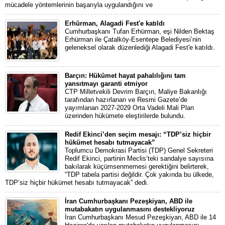
mücadele yöntemlerinin başarıyla uygulandığını ve
Erhürman, Alagadi Fest'e katıldı
Cumhurbaşkanı Tufan Erhürman, eşi Nilden Bektaş
Erhürman ile Çatalköy-Esentepe Belediyesi’nin
geleneksel olarak düzenlediği Alagadi Fest'e katıldı.
Barçın: Hükümet hayat pahalılığını tam
yansıtmayı garanti etmiyor
CTP Milletvekili Devrim Barçın, Maliye Bakanlığı
tarafından hazırlanan ve Resmi Gazete’de
yayımlanan 2027-2029 Orta Vadeli Mali Plan
üzerinden hükümete eleştirilerde bulundu.
Redif Ekinci’den seçim mesajı: “TDP’siz hiçbir
hükümet hesabı tutmayacak”
Toplumcu Demokrasi Partisi (TDP) Genel Sekreteri
Redif Ekinci, partinin Meclis’teki sandalye sayısına
bakılarak küçümsenmemesi gerektiğini belirterek,
“TDP tabela partisi değildir. Çok yakında bu ülkede,
TDP’siz hiçbir hükümet hesabı tutmayacak” dedi.
İran Cumhurbaşkanı Pezeşkiyan, ABD ile
mutabakatın uygulanmasını destekliyoruz
İran Cumhurbaşkanı Mesud Pezeşkiyan, ABD ile 14