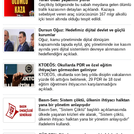
Geçitköy bölgesinde bu sabah meydana gelen ölümlü
trafik kazasının detayları açıklandı. Kazaya
sebebiyet veren araç sürücüsünün 167 mlgr alkollü
içki tesiri altında olduğu tespit edildi.
Dursun Oğuz: Hedefimiz dijital devlet ve güçlü
kurumlar
Oğuz, kamu yönetiminde dijital dönüşüm
kapsamında tapuda eylül, göç yönetiminde ise kasım
ayında yeni dijital sistemlerin devreye alınmasının
hedeflendiğini açıkladı.
KTOEÖS: Okullarda PDR ve özel eğitim
ihtiyaçları görmezden geliniyor
KTOEÖS, okullarda son beş yılda disiplin vakalarının
yüzde 66 arttığını belirterek, 29 PDR ile 18 özel
eğitim öğretmeni ihtiyacının karşılanmadığını
açıkladı.
Basın-Sen: Sistem çöktü, ülkenin ihtiyacı halktan
yana bir yönetim anlayışıdır
Basın-Sen, "Sistem Çöktü" başlıklı açıklamasında
ülkede yaşanan krizleri ele alarak, "Sistem çöktü,
ülkenin ihtiyacı halktan yana bir yönetim anlayışıdır"
ifadelerini kullandı.