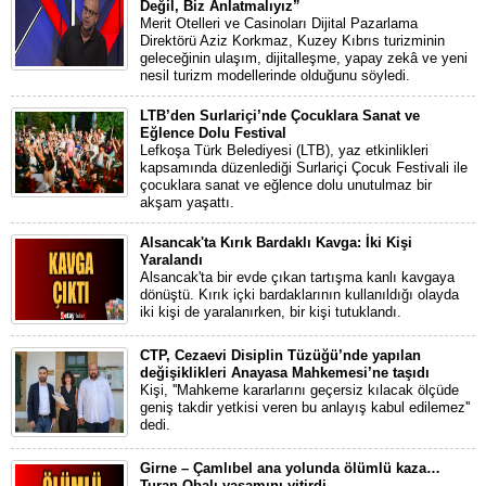
Değil, Biz Anlatmalıyız”
Merit Otelleri ve Casinoları Dijital Pazarlama
Direktörü Aziz Korkmaz, Kuzey Kıbrıs turizminin
geleceğinin ulaşım, dijitalleşme, yapay zekâ ve yeni
nesil turizm modellerinde olduğunu söyledi.
LTB’den Surlariçi’nde Çocuklara Sanat ve
Eğlence Dolu Festival
Lefkoşa Türk Belediyesi (LTB), yaz etkinlikleri
kapsamında düzenlediği Surlariçi Çocuk Festivali ile
çocuklara sanat ve eğlence dolu unutulmaz bir
akşam yaşattı.
Alsancak'ta Kırık Bardaklı Kavga: İki Kişi
Yaralandı
Alsancak'ta bir evde çıkan tartışma kanlı kavgaya
dönüştü. Kırık içki bardaklarının kullanıldığı olayda
iki kişi de yaralanırken, bir kişi tutuklandı.
CTP, Cezaevi Disiplin Tüzüğü’nde yapılan
değişiklikleri Anayasa Mahkemesi’ne taşıdı
Kişi, ''Mahkeme kararlarını geçersiz kılacak ölçüde
geniş takdir yetkisi veren bu anlayış kabul edilemez''
dedi.
Girne – Çamlıbel ana yolunda ölümlü kaza…
Turan Obalı yaşamını yitirdi