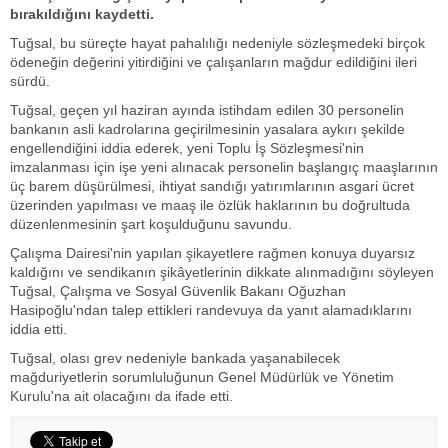
bırakıldığını kaydetti.
Tuğsal, bu süreçte hayat pahalılığı nedeniyle sözleşmedeki birçok
ödeneğin değerini yitirdiğini ve çalışanların mağdur edildiğini ileri
sürdü.
Tuğsal, geçen yıl haziran ayında istihdam edilen 30 personelin
bankanın asli kadrolarına geçirilmesinin yasalara aykırı şekilde
engellendiğini iddia ederek, yeni Toplu İş Sözleşmesi'nin
imzalanması için işe yeni alınacak personelin başlangıç maaşlarının
üç barem düşürülmesi, ihtiyat sandığı yatırımlarının asgari ücret
üzerinden yapılması ve maaş ile özlük haklarının bu doğrultuda
düzenlenmesinin şart koşulduğunu savundu.
Çalışma Dairesi'nin yapılan şikayetlere rağmen konuya duyarsız
kaldığını ve sendikanın şikâyetlerinin dikkate alınmadığını söyleyen
Tuğsal, Çalışma ve Sosyal Güvenlik Bakanı Oğuzhan
Hasipoğlu'ndan talep ettikleri randevuya da yanıt alamadıklarını
iddia etti.
Tuğsal, olası grev nedeniyle bankada yaşanabilecek
mağduriyetlerin sorumluluğunun Genel Müdürlük ve Yönetim
Kurulu'na ait olacağını da ifade etti.