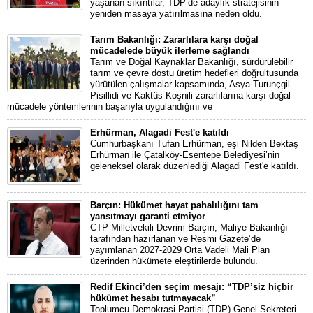
yaşanan sıkıntılar, TDP’de adaylık stratejisinin
yeniden masaya yatırılmasına neden oldu.
Tarım Bakanlığı: Zararlılara karşı doğal
mücadelede büyük ilerleme sağlandı
Tarım ve Doğal Kaynaklar Bakanlığı, sürdürülebilir
tarım ve çevre dostu üretim hedefleri doğrultusunda
yürütülen çalışmalar kapsamında, Asya Turunçgil
Pisillidi ve Kaktüs Koşnili zararlılarına karşı doğal
mücadele yöntemlerinin başarıyla uygulandığını ve
Erhürman, Alagadi Fest'e katıldı
Cumhurbaşkanı Tufan Erhürman, eşi Nilden Bektaş
Erhürman ile Çatalköy-Esentepe Belediyesi’nin
geleneksel olarak düzenlediği Alagadi Fest'e katıldı.
Barçın: Hükümet hayat pahalılığını tam
yansıtmayı garanti etmiyor
CTP Milletvekili Devrim Barçın, Maliye Bakanlığı
tarafından hazırlanan ve Resmi Gazete’de
yayımlanan 2027-2029 Orta Vadeli Mali Plan
üzerinden hükümete eleştirilerde bulundu.
Redif Ekinci’den seçim mesajı: “TDP’siz hiçbir
hükümet hesabı tutmayacak”
Toplumcu Demokrasi Partisi (TDP) Genel Sekreteri