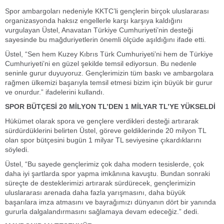
Spor ambargoları nedeniyle KKTC’li gençlerin birçok uluslararası
organizasyonda haksız engellerle karşı karşıya kaldığını
vurgulayan Üstel, Anavatan Türkiye Cumhuriyeti’nin desteği
sayesinde bu mağduriyetlerin önemli ölçüde aşıldığını ifade etti.
Üstel, “Sen hem Kuzey Kıbrıs Türk Cumhuriyeti’ni hem de Türkiye
Cumhuriyeti’ni en güzel şekilde temsil ediyorsun. Bu nedenle
seninle gurur duyuyoruz. Gençlerimizin tüm baskı ve ambargolara
rağmen ülkemizi başarıyla temsil etmesi bizim için büyük bir gurur
ve onurdur.” ifadelerini kullandı.
SPOR BÜTÇESİ 20 MİLYON TL’DEN 1 MİLYAR TL’YE YÜKSELDİ
Hükümet olarak spora ve gençlere verdikleri desteği artırarak
sürdürdüklerini belirten Üstel, göreve geldiklerinde 20 milyon TL
olan spor bütçesini bugün 1 milyar TL seviyesine çıkardıklarını
söyledi.
Üstel, “Bu sayede gençlerimiz çok daha modern tesislerde, çok
daha iyi şartlarda spor yapma imkânına kavuştu. Bundan sonraki
süreçte de desteklerimizi artırarak sürdürecek, gençlerimizin
uluslararası arenada daha fazla yarışmasını, daha büyük
başarılara imza atmasını ve bayrağımızı dünyanın dört bir yanında
gururla dalgalandırmasını sağlamaya devam edeceğiz.” dedi.