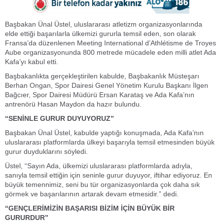
Başbakan Ünal Üstel, uluslararası atletizm organizasyonlarında
elde ettiği başarılarla ülkemizi gururla temsil eden, son olarak
Fransa’da düzenlenen Meeting International d’Athlétisme de Troyes
Aube organizasyonunda 800 metrede mücadele eden milli atlet Ada
Kafa’yı kabul etti.
Başbakanlıkta gerçekleştirilen kabulde, Başbakanlık Müsteşarı
Berhan Ongan, Spor Dairesi Genel Yönetim Kurulu Başkanı İlgen
Bağcıer, Spor Dairesi Müdürü Ersan Karataş ve Ada Kafa’nın
antrenörü Hasan Maydon da hazır bulundu.
“SENİNLE GURUR DUYUYORUZ”
Başbakan Ünal Üstel, kabulde yaptığı konuşmada, Ada Kafa’nın
uluslararası platformlarda ülkeyi başarıyla temsil etmesinden büyük
gurur duyduklarını söyledi.
Üstel, “Sayın Ada, ülkemizi uluslararası platformlarda adıyla,
sanıyla temsil ettiğin için seninle gurur duyuyor, iftihar ediyoruz. En
büyük temennimiz, seni bu tür organizasyonlarda çok daha sık
görmek ve başarılarının artarak devam etmesidir.” dedi.
“GENÇLERİMİZİN BAŞARISI BİZİM İÇİN BÜYÜK BİR
GURURDUR”