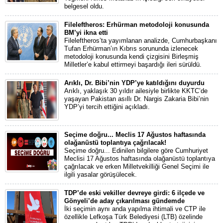
belgesel oldu.
Fileleftheros: Erhürman metodoloji konusunda
BM’yi ikna etti
Fileleftheros’ta yayımlanan analizde, Cumhurbaşkanı
Tufan Erhürman’ın Kıbrıs sorununda izlenecek
metodoloji konusunda kendi çizgisini Birleşmiş
Milletler’e kabul ettirmeyi başardığı ileri sürüldü.
Arıklı, Dr. Bibi’nin YDP’ye katıldığını duyurdu
Arıklı, yaklaşık 30 yıldır ailesiyle birlikte KKTC’de
yaşayan Pakistan asıllı Dr. Nargis Zakaria Bibi’nin
YDP’yi tercih ettiğini açıkladı.
Seçime doğru... Meclis 17 Ağustos haftasında
olağanüstü toplantıya çağrılacak!
Seçime doğru... Edinilen bilgilere göre Cumhuriyet
Meclisi 17 Ağustos haftasında olağanüstü toplantıya
çağrılacak ve erken Milletvekilliği Genel Seçimi ile
ilgili yasalar görüşülecek.
TDP’de eski vekiller devreye girdi: 6 ilçede ve
Gönyeli’de aday çıkarılması gündemde
İki seçimin aynı anda yapılma ihtimali ve CTP ile
özellikle Lefkoşa Türk Belediyesi (LTB) özelinde