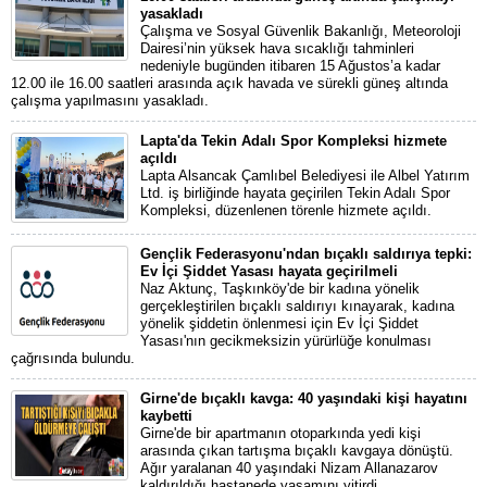
yasakladı
Çalışma ve Sosyal Güvenlik Bakanlığı, Meteoroloji
Dairesi’nin yüksek hava sıcaklığı tahminleri
nedeniyle bugünden itibaren 15 Ağustos’a kadar
12.00 ile 16.00 saatleri arasında açık havada ve sürekli güneş altında
çalışma yapılmasını yasakladı.
Lapta'da Tekin Adalı Spor Kompleksi hizmete
açıldı
Lapta Alsancak Çamlıbel Belediyesi ile Albel Yatırım
Ltd. iş birliğinde hayata geçirilen Tekin Adalı Spor
Kompleksi, düzenlenen törenle hizmete açıldı.
Gençlik Federasyonu'ndan bıçaklı saldırıya tepki:
Ev İçi Şiddet Yasası hayata geçirilmeli
Naz Aktunç, Taşkınköy'de bir kadına yönelik
gerçekleştirilen bıçaklı saldırıyı kınayarak, kadına
yönelik şiddetin önlenmesi için Ev İçi Şiddet
Yasası'nın gecikmeksizin yürürlüğe konulması
çağrısında bulundu.
Girne'de bıçaklı kavga: 40 yaşındaki kişi hayatını
kaybetti
Girne'de bir apartmanın otoparkında yedi kişi
arasında çıkan tartışma bıçaklı kavgaya dönüştü.
Ağır yaralanan 40 yaşındaki Nizam Allanazarov
kaldırıldığı hastanede yaşamını yitirdi.