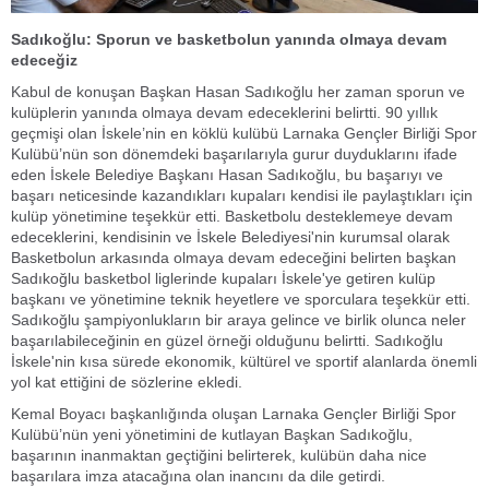
Sadıkoğlu: Sporun ve basketbolun yanında olmaya devam
edeceğiz
Kabul de konuşan Başkan Hasan Sadıkoğlu her zaman sporun ve
kulüplerin yanında olmaya devam edeceklerini belirtti. 90 yıllık
geçmişi olan İskele’nin en köklü kulübü Larnaka Gençler Birliği Spor
Kulübü’nün son dönemdeki başarılarıyla gurur duyduklarını ifade
eden İskele Belediye Başkanı Hasan Sadıkoğlu, bu başarıyı ve
başarı neticesinde kazandıkları kupaları kendisi ile paylaştıkları için
kulüp yönetimine teşekkür etti. Basketbolu desteklemeye devam
edeceklerini, kendisinin ve İskele Belediyesi'nin kurumsal olarak
Basketbolun arkasında olmaya devam edeceğini belirten başkan
Sadıkoğlu basketbol liglerinde kupaları İskele'ye getiren kulüp
başkanı ve yönetimine teknik heyetlere ve sporculara teşekkür etti.
Sadıkoğlu şampiyonlukların bir araya gelince ve birlik olunca neler
başarılabileceğinin en güzel örneği olduğunu belirtti. Sadıkoğlu
İskele'nin kısa sürede ekonomik, kültürel ve sportif alanlarda önemli
yol kat ettiğini de sözlerine ekledi.
Kemal Boyacı başkanlığında oluşan Larnaka Gençler Birliği Spor
Kulübü’nün yeni yönetimini de kutlayan Başkan Sadıkoğlu,
başarının inanmaktan geçtiğini belirterek, kulübün daha nice
başarılara imza atacağına olan inancını da dile getirdi.