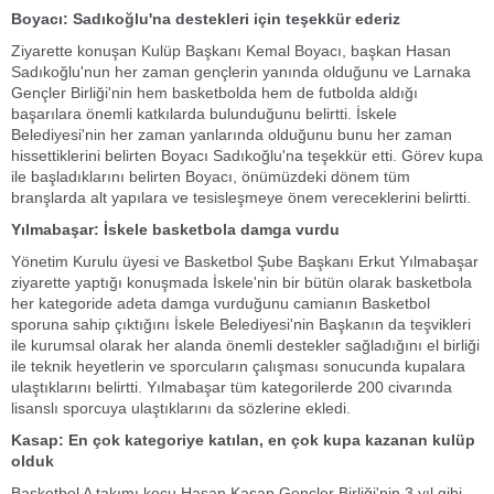
Boyacı: Sadıkoğlu'na destekleri için teşekkür ederiz
Ziyarette konuşan Kulüp Başkanı Kemal Boyacı, başkan Hasan
Sadıkoğlu'nun her zaman gençlerin yanında olduğunu ve Larnaka
Gençler Birliği'nin hem basketbolda hem de futbolda aldığı
başarılara önemli katkılarda bulunduğunu belirtti. İskele
Belediyesi'nin her zaman yanlarında olduğunu bunu her zaman
hissettiklerini belirten Boyacı Sadıkoğlu'na teşekkür etti. Görev kupa
ile başladıklarını belirten Boyacı, önümüzdeki dönem tüm
branşlarda alt yapılara ve tesisleşmeye önem vereceklerini belirtti.
Yılmabaşar: İskele basketbola damga vurdu
Yönetim Kurulu üyesi ve Basketbol Şube Başkanı Erkut Yılmabaşar
ziyarette yaptığı konuşmada İskele'nin bir bütün olarak basketbola
her kategoride adeta damga vurduğunu camianın Basketbol
sporuna sahip çıktığını İskele Belediyesi'nin Başkanın da teşvikleri
ile kurumsal olarak her alanda önemli destekler sağladığını el birliği
ile teknik heyetlerin ve sporcuların çalışması sonucunda kupalara
ulaştıklarını belirtti. Yılmabaşar tüm kategorilerde 200 civarında
lisanslı sporcuya ulaştıklarını da sözlerine ekledi.
Kasap: En çok kategoriye katılan, en çok kupa kazanan kulüp
olduk
Basketbol A takımı koçu Hasan Kasap Gençler Birliği'nin 3 yıl gibi