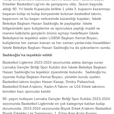
Erkekler Basketbol Ligi’nin de şampiyonu oldu. Sezon başında
aldığı 90. Yıl İskele Kupasıyla birlikte 1 yılda 3. kupasını kazanmayı
başaran kulüp ve kulüp bünyesinde bulunan basketbol takımı,
başarısını ve bu başarı neticesinde kazandığı kupaları, İskele
Belediye Başkanı Hasan Sadıkoğlu ile paylaştılar. İskele
bölgesindeki spor kulüplerine ve sporculara yaptığı maddi ve
manevi katkılarla gençlerin önünü açmayı hedefleyen İskele
Belediyesi’ne teşekkür eden LGBSK Başkanı Kemal Boyacı,
kulüplerine her zaman inanan ve her zaman yanlarında hissettikleri
İskele Belediye Başkanı Hasan Sadıkoğlu’na da şükranlarını sundu.
Sadıkoğlu’na teşekkür edildi
Basketbol Liglerine 2023-2024 sezonunda adeta damga vuran
Larnaka Gençler Birliği Spor Kulübü dün İskele Belediye Başkanı
Hasan Sadıkoğlu'na teşekkür ziyaretinde bulundu. Sadıkoğlu'nu
ziyarete Kulüp Başkanı Kemal Boyacı, yönetim kurulu üyeleri,
Basketbol takımı koçları Hasan Kasap, Dmitry Paliaschuk,
Basketbol Erkek A takımı, Kadın A Takımı ve U16 Erkek takımını
temsilen bazı sporcular katıldı.
90. yaşını kutlayan Larnaka Gençler Birliği Spor Kulübü 2023-2024
sezonunda Basketbol Liglerinde en çok kategoriye katılan kulüp
durumunda. 2023-2024 sezonunda Büyük Erkek A takımı Basketbol
Büyük Erkekler Ligi Şampiyonu, 1. Ertan Azer Açılış Kupası