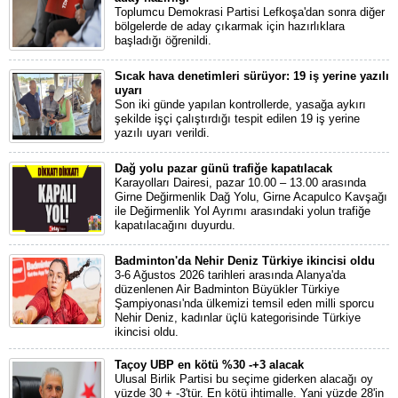
Toplumcu Demokrasi Partisi Lefkoşa'dan sonra diğer
bölgelerde de aday çıkarmak için hazırlıklara
başladığı öğrenildi.
Sıcak hava denetimleri sürüyor: 19 iş yerine yazılı
uyarı
Son iki günde yapılan kontrollerde, yasağa aykırı
şekilde işçi çalıştırdığı tespit edilen 19 iş yerine
yazılı uyarı verildi.
Dağ yolu pazar günü trafiğe kapatılacak
Karayolları Dairesi, pazar 10.00 – 13.00 arasında
Girne Değirmenlik Dağ Yolu, Girne Acapulco Kavşağı
ile Değirmenlik Yol Ayrımı arasındaki yolun trafiğe
kapatılacağını duyurdu.
Badminton'da Nehir Deniz Türkiye ikincisi oldu
3-6 Ağustos 2026 tarihleri arasında Alanya'da
düzenlenen Air Badminton Büyükler Türkiye
Şampiyonası'nda ülkemizi temsil eden milli sporcu
Nehir Deniz, kadınlar üçlü kategorisinde Türkiye
ikincisi oldu.
Taçoy UBP en kötü %30 -+3 alacak
Ulusal Birlik Partisi bu seçime giderken alacağı oy
yüzde 30 + -3'tür. En kötü ihtimalle. Yani yüzde 28'in