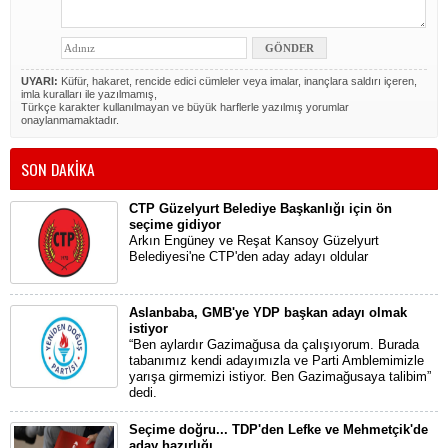
UYARI:
Küfür, hakaret, rencide edici cümleler veya imalar, inançlara saldırı içeren,
imla kuralları ile yazılmamış,
Türkçe karakter kullanılmayan ve büyük harflerle yazılmış yorumlar
onaylanmamaktadır.
SON DAKİKA
CTP Güzelyurt Belediye Başkanlığı için ön
seçime gidiyor
Arkın Engüney ve Reşat Kansoy Güzelyurt
Belediyesi'ne CTP'den aday adayı oldular
Aslanbaba, GMB'ye YDP başkan adayı olmak
istiyor
“Ben aylardır Gazimağusa da çalışıyorum. Burada
tabanımız kendi adayımızla ve Parti Amblemimizle
yarışa girmemizi istiyor. Ben Gazimağusaya talibim”
dedi.
Seçime doğru... TDP'den Lefke ve Mehmetçik'de
aday hazırlığı