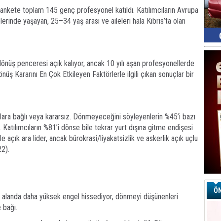
 ankete toplam 145 genç profesyonel katıldı. Katılımcıların Avrupa
kelerinde yaşayan, 25–34 yaş arası ve aileleri hala Kıbrıs’ta olan
nüş penceresi açık kalıyor, ancak 10 yılı aşan profesyonellerde
 Kararını En Çok Etkileyen Faktörlerle ilgili çıkan sonuçlar bir
llara bağlı veya kararsız. Dönmeyeceğini söyleyenlerin %45’i bazı
r. Katılımcıların %81’i dönse bile tekrar yurt dışına gitme endişesi
ile açık ara lider, ancak bürokrasi/liyakatsizlik ve askerlik açık uçlu
22).
ÖN
alanda daha yüksek engel hissediyor, dönmeyi düşünenleri
 bağı.