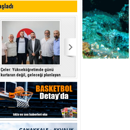
aşladı
 Kıbrıs
dine düştüklerine
Çeler: Yükseköğretimde günü
Denktaş: "Kıbrıs sorunu, KKTC ilan
kurtaran değil, geleceği planlayan
edildiği gün bitmiştir"
politikalara ihtiyaç var