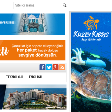
C
i
 planlayan
 yer sis olacak
K
TEKNOLOJİ
ENGLISH
r"
ddiası
sonu olur
 iktidarlarında bu
stos'da ara