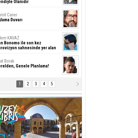
ndiyle Olanıdır
mit Caner
ğlama Duvarı
dem KAVAZ
an Bonomo ile son kez
rovizyon sahnesinde yer alan
rkiye 10 yıl aradan sonra
eniden yarışmaya dönecek mi?
rat Borak
erelden, Genele Planlama!
1
2
3
4
5
rkut YILMABAŞAR
yrak tartışmaları ve ihalesiz
ler!
if Alasya
015 SONRASI VE AKINCI.
tma Baysal
URLAR İÇİ’NDE KOLAYDIR ÖLMEK