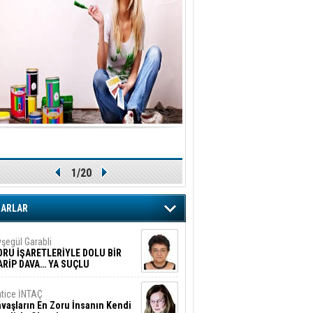
1/20
ZARLAR
şegül Garabli
ORU İŞARETLERİYLE DOLU BİR
ARİP DAVA… YA SUÇLU
EĞİLSE???
tice İNTAÇ
vaşların En Zoru İnsanın Kendi