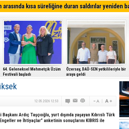
bölgede görüşecekler
Hasan Kahvecioğlu: “Sıfıra sıfır, elde var sıfır…”
 arasında kısa süreliğine duran saldırılar yeniden b
Akay Cemal yazdı... Trump; İran üzerinden, Guterres de
üzerinden başarı öyküsü istiyor
Erçakıca yazdı... Halkta CTP vekilleri bakan olmak der
dair bir izlenim var
64. Geleneksel Mehmetçik Üzüm
Özersay, DAÜ-SEN yetkilileriyle bir
Festivali başladı
araya geldi
yüksek
12.05.2026 12:53
i Başkanı Ardıç Taşçıoğlu, yurt dışında yaşayan Kıbrıslı Türk
Engeller ve İhtiyaçlar” anketinin sonuçlarını KIBRIS ile