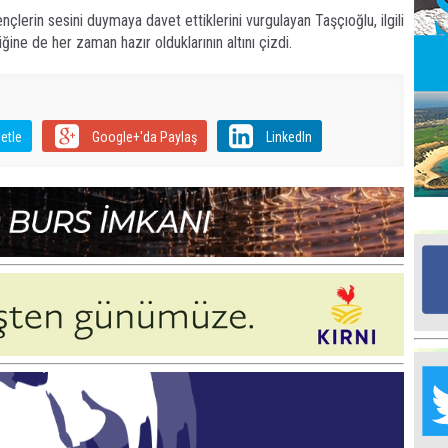
çlerin sesini duymaya davet ettiklerini vurgulayan Taşçıoğlu, ilgili
iğine de her zaman hazır olduklarının altını çizdi.
Ed
G
Ta
etle
Google+'da Paylaş
LinkedIn
İn
Ad
Al
F
Tu
İk
Yr
Y
H
Ra
Ba