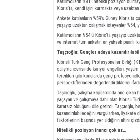
Katılımcıların %81’i nitelikli pozisyon bul
Kıbrıs’ta, kendi işini kurmakta veya uzaktan
Ankete katılanların %59’u Güney Kıbrıs’ta ça
yaşayıp uzaktan çalışmak isteyenler %54, ye
Katılımcıların %54’ü Kıbrıs’ta yaşayıp uzakt
ve internet tüm anketin en yüksek puanlı iki
Taşçıoğlu: Gençler adaya kazandırılabil
Kıbrıslı Türk Genç Profesyoneller Birliği 
çalışma içerisinde kariyer engelleri, yaşam ko
tercihleri gibi konularda genç profesyonelle
perspektiflerinden değerlendirdiklerini ifade
Taşçıoğlu, çalışma kapsamında öne çıkan bul
yaşayan ve çalışmaya dahil olan Kıbrıslı T
kararsız olduğunu dile getirdi. Taşçıoğlu, bel
kazandırılabileceğini vurgularken, liyakate da
faktörlerinin başında yer aldığının altını çizdi
Nitelikli pozisyon inancı çok az…