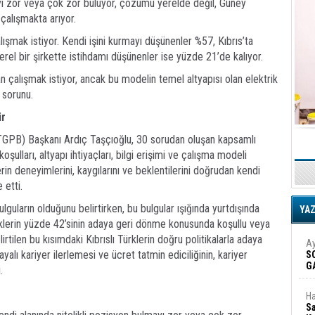
mayı zor veya çok zor buluyor, çözümü yerelde değil, Güney
 çalışmakta arıyor.
lışmak istiyor. Kendi işini kurmayı düşünenler %57, Kıbrıs’ta
rel bir şirkette istihdamı düşünenler ise yüzde 21’de kalıyor.
an çalışmak istiyor, ancak bu modelin temel altyapısı olan elektrik
 sorunu.
ir
(KTGPB) Başkanı Ardıç Taşçıoğlu, 30 sorudan oluşan kapsamlı
şulları, altyapı ihtiyaçları, bilgi erişimi ve çalışma modeli
rin deneyimlerini, kaygılarını ve beklentilerini doğrudan kendi
 etti.
guların olduğunu belirtirken, bu bulgular ışığında yurtdışında
YA
ürklerin yüzde 42’sinin adaya geri dönme konusunda koşullu veya
irtilen bu kısımdaki Kıbrıslı Türklerin doğru politikalarla adaya
Ay
yalı kariyer ilerlemesi ve ücret tatmin ediciliğinin, kariyer
S
G
.
D
Ha
Sa