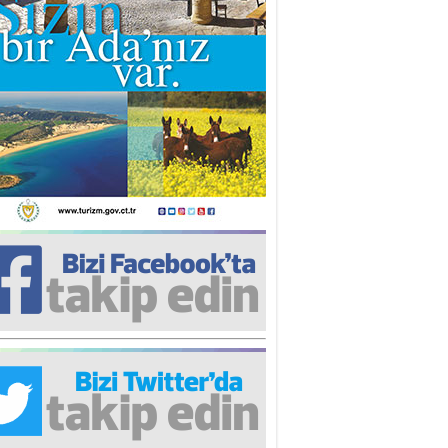
iz TUNCEL
öz göre göre…
ner ULUTAŞ
şallah St. Lois ile Hakkaido
ası gibi olmayız !...
i KİŞMİR
IRSAT VE KORKU
rgut ÇALICI
i Lakırdı da benden!
d. Doç. Ercan HOŞKARA
atırım Yapmazsan Var Olamazsın:
edefteki Kurum Kıb-Tek
na Sarro
şıma gelen skandal olayı