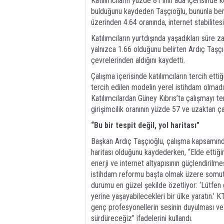
Katılımcıların yüzde 81’inin ada içerisinde 
bulduğunu kaydeden Taşçıoğlu, bununla berabe
üzerinden 4.64 oranında, internet stabilites
Katılımcıların yurtdışında yaşadıkları süre z
yalnızca 1.66 olduğunu belirten Ardıç Taşçıoğ
çevrelerinden aldığını kaydetti.
Çalışma içerisinde katılımcıların tercih etti
tercih edilen modelin yerel istihdam olmadığ
Katılımcılardan Güney Kıbrıs’ta çalışmayı t
girişimcilik oranının yüzde 57 ve uzaktan ç
“Bu bir tespit değil, yol haritası”
Başkan Ardıç Taşçıoğlu, çalışma kapsamında
haritası olduğunu kaydederken, “Elde ettiğim
enerji ve internet altyapısının güçlendirilmes
istihdam reformu başta olmak üzere somut b
durumu en güzel şekilde özetliyor: ‘Lütfe
yerine yaşayabilecekleri bir ülke yaratın.’ K
genç profesyonellerin sesinin duyulması ve s
sürdüreceğiz” ifadelerini kullandı.