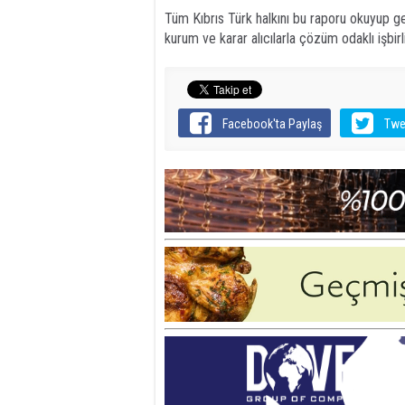
Tüm Kıbrıs Türk halkını bu raporu okuyup gen
kurum ve karar alıcılarla çözüm odaklı işbirl
Facebook'ta Paylaş
Twe