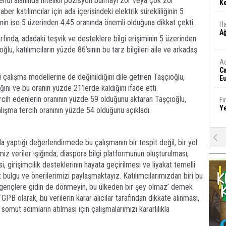
kendi alanında nitelikli pozisyon bulmayı zor veya çok zor
Ke
r katılımcılar için ada içerisindeki elektrik sürekliliğinin 5
inin ise 5 üzerinden 4.45 oranında önemli olduğuna dikkat çekti.
Ha
A
arfında, adadaki teşvik ve desteklere bilgi erişiminin 5 üzerinden
lu, katılımcıların yüzde 86’sının bu tarz bilgileri aile ve arkadaş
A
C
ği çalışma modellerine de değinildiğini dile getiren Taşçıoğlu,
Eu
Tü
ını ve bu oranın yüzde 21’lerde kaldığını ifade etti.
y
ercih edenlerin oranının yüzde 59 olduğunu aktaran Taşçıoğlu,
Fı
Y
alışma tercih oranının yüzde 54 olduğunu açıkladı.
E
 yaptığı değerlendirmede bu çalışmanın bir tespit değil, bir yol
Ba
iz veriler ışığında; diaspora bilgi platformunun oluşturulması,
iş
i, girişimcilik desteklerinin hayata geçirilmesi ve liyakat temelli
ulgu ve önerilerimizi paylaşmaktayız. Katılımcılarımızdan biri bu
Ar
2
n gençlere gidin de dönmeyin, bu ülkeden bir şey olmaz’ demek
TGPB olarak, bu verilerin karar alıcılar tarafından dikkate alınması,
omut adımların atılması için çalışmalarımızı kararlılıkla
Fa
S