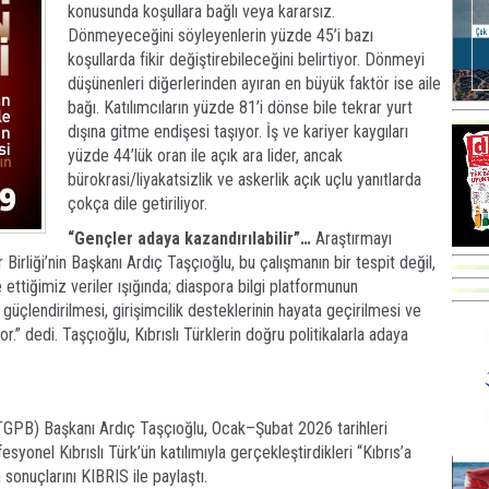
konusunda koşullara bağlı veya kararsız.
Dönmeyeceğini söyleyenlerin yüzde 45’i bazı
koşullarda fikir değiştirebileceğini belirtiyor. Dönmeyi
düşünenleri diğerlerinden ayıran en büyük faktör ise aile
bağı. Katılımcıların yüzde 81’i dönse bile tekrar yurt
dışına gitme endişesi taşıyor. İş ve kariyer kaygıları
yüzde 44’lük oran ile açık ara lider, ancak
bürokrasi/liyakatsizlik ve askerlik açık uçlu yanıtlarda
çokça dile getiriliyor.
“Gençler adaya kazandırılabilir”…
Araştırmayı
Birliği’nin Başkanı Ardıç Taşçıoğlu, bu çalışmanın bir tespit değil,
 ettiğimiz veriler ışığında; diaspora bilgi platformunun
n güçlendirilmesi, girişimcilik desteklerinin hayata geçirilmesi ve
r.” dedi. Taşçıoğlu, Kıbrıslı Türklerin doğru politikalarla adaya
(KTGPB) Başkanı Ardıç Taşçıoğlu, Ocak–Şubat 2026 tarihleri
yonel Kıbrıslı Türk’ün katılımıyla gerçekleştirdikleri “Kıbrıs’a
 sonuçlarını KIBRIS ile paylaştı.