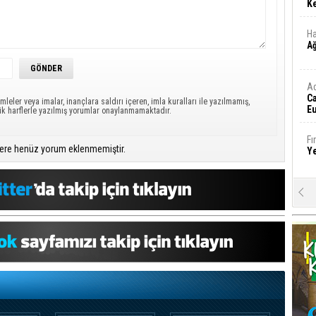
Ke
Ha
A
A
C
mleler veya imalar, inançlara saldırı içeren, imla kuralları ile yazılmamış,
Eu
ük harflerle yazılmış yorumlar onaylanmamaktadır.
Tü
y
Fı
ere henüz yorum eklenmemiştir.
Y
E
Ba
iş
Ar
2
Fa
S