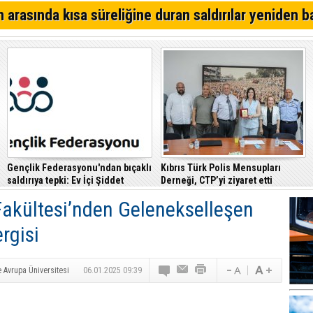
Alagadi Fest 2026 İçin Geri Sayım Başladı
 arasında kısa süreliğine duran saldırılar yeniden b
Dikkat İskele'de su kesintisi!
Denktaş: "Kıbrıs sorunu, KKTC ilan edildiği gün bitmişti
Gençlik Federasyonu'ndan bıçaklı
Kıbrıs Türk Polis Mensupları
saldırıya tepki: Ev İçi Şiddet
Derneği, CTP’yi ziyaret etti
Yasası hayata geçirilmeli
 Fakültesi’nden Gelenekselleşen
rgisi
e Avrupa Üniversitesi
06.01.2025 09:39