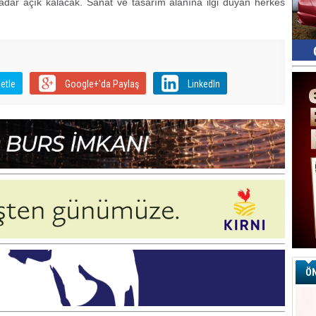
adar açık kalacak. Sanat ve tasarım alanına ilgi duyan herkes
etle
Google+'da Paylaş
LinkedIn
ÖN