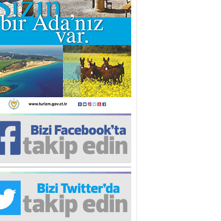
iz TUNCEL
öz göre göre…
ner ULUTAŞ
şallah St. Lois ile Hakkaido
ası gibi olmayız !...
i KİŞMİR
IRSAT VE KORKU
rgut ÇALICI
i Lakırdı da benden!
d. Doç. Ercan HOŞKARA
atırım Yapmazsan Var Olamazsın:
edefteki Kurum Kıb-Tek
na Sarro
şıma gelen skandal olayı