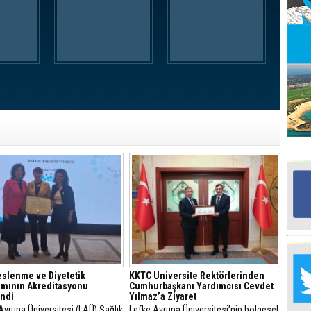
Ed
G
Ta
İn
Ad
Al
F
Tu
İk
Yr
Y
H
slenme ve Diyetetik
KKTC Üniversite Rektörlerinden
amının Akreditasyonu
Cumhurbaşkanı Yardımcısı Cevdet
Ra
ndi
Yılmaz’a Ziyaret
Ba
vrupa Üniversitesi (LAÜ) Sağlık
Lefke Avrupa Üniversitesi’nin bölgesel