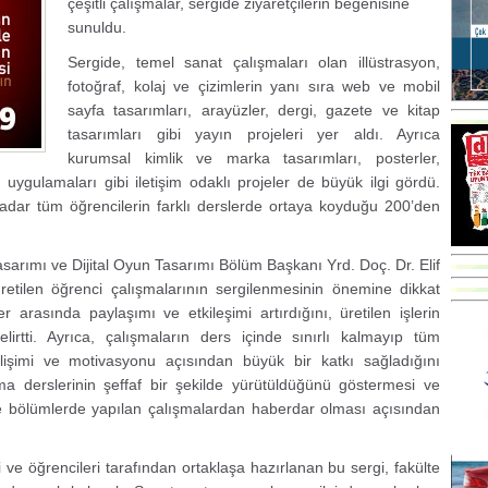
çeşitli çalışmalar, sergide ziyaretçilerin beğenisine
sunuldu.
Sergide, temel sanat çalışmaları olan illüstrasyon,
fotoğraf, kolaj ve çizimlerin yanı sıra web ve mobil
sayfa tasarımları, arayüzler, dergi, gazete ve kitap
tasarımları gibi yayın projeleri yer aldı. Ayrıca
kurumsal kimlik ve marka tasarımları, posterler,
uygulamaları gibi iletişim odaklı projeler de büyük ilgi gördü.
 kadar tüm öğrencilerin farklı derslerde ortaya koyduğu 200’den
asarımı ve Dijital Oyun Tasarımı Bölüm Başkanı Yrd. Doç. Dr. Elif
etilen öğrenci çalışmalarının sergilenmesinin önemine dikkat
r arasında paylaşımı ve etkileşimi artırdığını, üretilen işlerin
belirtti. Ayrıca, çalışmaların ders içinde sınırlı kalmayıp tüm
elişimi ve motivasyonu açısından büyük bir katkı sağladığını
ma derslerinin şeffaf bir şekilde yürütüldüğünü göstermesi ve
 ve bölümlerde yapılan çalışmalardan haberdar olması açısından
i ve öğrencileri tarafından ortaklaşa hazırlanan bu sergi, fakülte