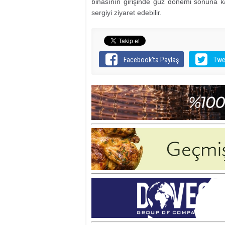
binasının girişinde güz dönemi sonuna k
sergiyi ziyaret edebilir.
Facebook'ta Paylaş
Twe