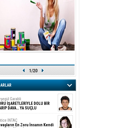
1/20
ZARLAR
şegül Garabli
ORU İŞARETLERİYLE DOLU BİR
ARİP DAVA… YA SUÇLU
EĞİLSE???
tice İNTAÇ
vaşların En Zoru İnsanın Kendi