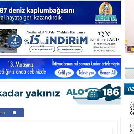
YA
Ay
S
arı
G
D
Ha
Sa