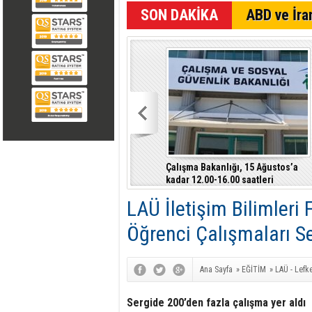
SON DAKİKA
ABD ve İran
Çalışma Bakanlığı, 15 Ağustos’a
kadar 12.00-16.00 saatleri
arasında güneş altında çalışmayı
LAÜ İletişim Bilimleri
yasakladı
Öğrenci Çalışmaları Se
Ana Sayfa
»
EĞİTİM
»
LAÜ - Lefk
Sergide 200’den fazla çalışma yer aldı