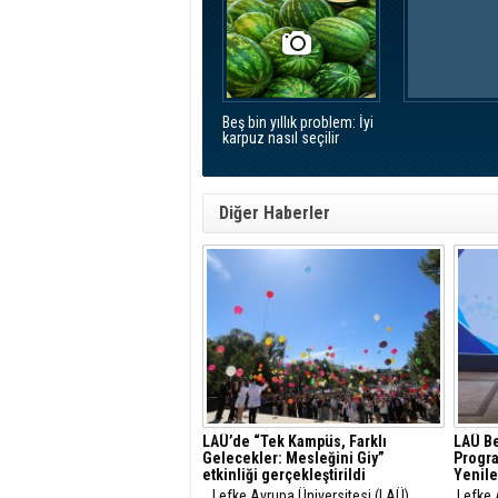
Beş bin yıllık problem: İyi
karpuz nasıl seçilir
Diğer Haberler
LAÜ’de “Tek Kampüs, Farklı
LAÜ Be
Gelecekler: Mesleğini Giy”
Progr
etkinliği gerçekleştirildi
Yenile
Lefke Avrupa Üniversitesi (LAÜ)
Lefke A