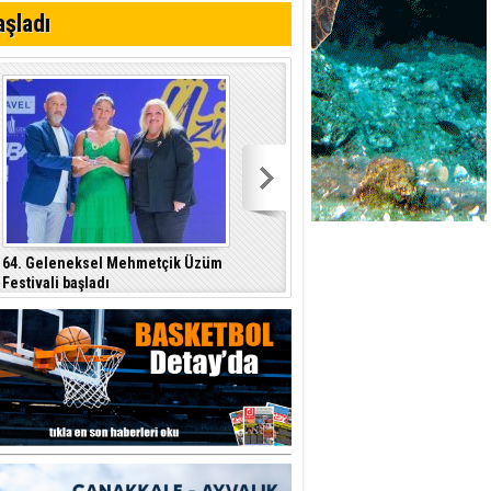
aşladı
r"
64. Geleneksel Mehmetçik Üzüm
Özersay, DAÜ-SEN yetkilileriyle bir
Festivali başladı
araya geldi
p