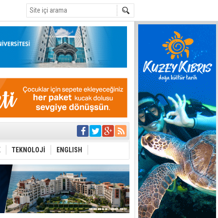
C
eri arasında
i Şiddet Yasası
K
TEKNOLOJİ
ENGLISH
ti
i
 planlayan
 yer sis olacak