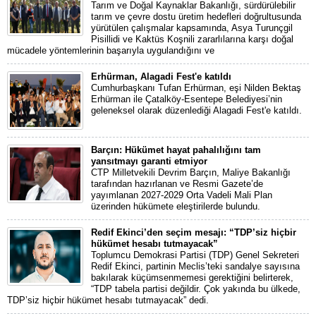
Tarım ve Doğal Kaynaklar Bakanlığı, sürdürülebilir
tarım ve çevre dostu üretim hedefleri doğrultusunda
yürütülen çalışmalar kapsamında, Asya Turunçgil
Pisillidi ve Kaktüs Koşnili zararlılarına karşı doğal
mücadele yöntemlerinin başarıyla uygulandığını ve
Erhürman, Alagadi Fest'e katıldı
Cumhurbaşkanı Tufan Erhürman, eşi Nilden Bektaş
Erhürman ile Çatalköy-Esentepe Belediyesi’nin
geleneksel olarak düzenlediği Alagadi Fest'e katıldı.
Barçın: Hükümet hayat pahalılığını tam
yansıtmayı garanti etmiyor
CTP Milletvekili Devrim Barçın, Maliye Bakanlığı
tarafından hazırlanan ve Resmi Gazete’de
yayımlanan 2027-2029 Orta Vadeli Mali Plan
üzerinden hükümete eleştirilerde bulundu.
Redif Ekinci’den seçim mesajı: “TDP’siz hiçbir
hükümet hesabı tutmayacak”
Toplumcu Demokrasi Partisi (TDP) Genel Sekreteri
Redif Ekinci, partinin Meclis’teki sandalye sayısına
bakılarak küçümsenmemesi gerektiğini belirterek,
“TDP tabela partisi değildir. Çok yakında bu ülkede,
TDP’siz hiçbir hükümet hesabı tutmayacak” dedi.