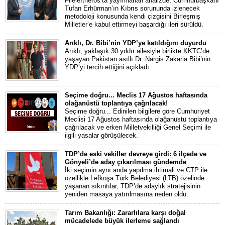
Fileleftheros’ta yayımlanan analizde, Cumhurbaşkanı
Tufan Erhürman’ın Kıbrıs sorununda izlenecek
metodoloji konusunda kendi çizgisini Birleşmiş
Milletler’e kabul ettirmeyi başardığı ileri sürüldü.
Arıklı, Dr. Bibi’nin YDP’ye katıldığını duyurdu
Arıklı, yaklaşık 30 yıldır ailesiyle birlikte KKTC’de
yaşayan Pakistan asıllı Dr. Nargis Zakaria Bibi’nin
YDP’yi tercih ettiğini açıkladı.
Seçime doğru... Meclis 17 Ağustos haftasında
olağanüstü toplantıya çağrılacak!
Seçime doğru... Edinilen bilgilere göre Cumhuriyet
Meclisi 17 Ağustos haftasında olağanüstü toplantıya
çağrılacak ve erken Milletvekilliği Genel Seçimi ile
ilgili yasalar görüşülecek.
TDP’de eski vekiller devreye girdi: 6 ilçede ve
Gönyeli’de aday çıkarılması gündemde
İki seçimin aynı anda yapılma ihtimali ve CTP ile
özellikle Lefkoşa Türk Belediyesi (LTB) özelinde
yaşanan sıkıntılar, TDP’de adaylık stratejisinin
yeniden masaya yatırılmasına neden oldu.
Tarım Bakanlığı: Zararlılara karşı doğal
mücadelede büyük ilerleme sağlandı