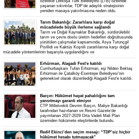
özellikle Lefkoşa Türk Belediyesi (LTB) özelinde
yaşanan sıkıntılar, TDP’de adaylık stratejisinin
yeniden masaya yatırılmasına neden oldu.
Tarım Bakanlığı: Zararlılara karşı doğal
mücadelede büyük ilerleme sağlandı
Tarım ve Doğal Kaynaklar Bakanlığı, sürdürülebilir
tarım ve çevre dostu üretim hedefleri doğrultusunda
yürütülen çalışmalar kapsamında, Asya Turunçgil
Pisillidi ve Kaktüs Koşnili zararlılarına karşı doğal
mücadele yöntemlerinin başarıyla uygulandığını ve
Erhürman, Alagadi Fest'e katıldı
Cumhurbaşkanı Tufan Erhürman, eşi Nilden Bektaş
Erhürman ile Çatalköy-Esentepe Belediyesi’nin
geleneksel olarak düzenlediği Alagadi Fest'e katıldı.
Barçın: Hükümet hayat pahalılığını tam
yansıtmayı garanti etmiyor
CTP Milletvekili Devrim Barçın, Maliye Bakanlığı
tarafından hazırlanan ve Resmi Gazete’de
yayımlanan 2027-2029 Orta Vadeli Mali Plan
üzerinden hükümete eleştirilerde bulundu.
Redif Ekinci’den seçim mesajı: “TDP’siz hiçbir
hükümet hesabı tutmayacak”