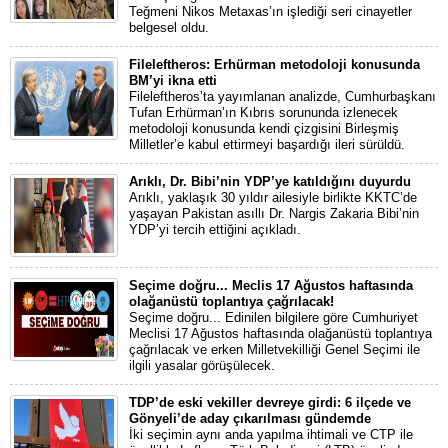
Teğmeni Nikos Metaxas’ın işlediği seri cinayetler
belgesel oldu.
Fileleftheros: Erhürman metodoloji konusunda
BM’yi ikna etti
Fileleftheros’ta yayımlanan analizde, Cumhurbaşkanı
Tufan Erhürman’ın Kıbrıs sorununda izlenecek
metodoloji konusunda kendi çizgisini Birleşmiş
Milletler’e kabul ettirmeyi başardığı ileri sürüldü.
Arıklı, Dr. Bibi’nin YDP’ye katıldığını duyurdu
Arıklı, yaklaşık 30 yıldır ailesiyle birlikte KKTC’de
yaşayan Pakistan asıllı Dr. Nargis Zakaria Bibi’nin
YDP’yi tercih ettiğini açıkladı.
Seçime doğru... Meclis 17 Ağustos haftasında
olağanüstü toplantıya çağrılacak!
Seçime doğru... Edinilen bilgilere göre Cumhuriyet
Meclisi 17 Ağustos haftasında olağanüstü toplantıya
çağrılacak ve erken Milletvekilliği Genel Seçimi ile
ilgili yasalar görüşülecek.
TDP’de eski vekiller devreye girdi: 6 ilçede ve
Gönyeli’de aday çıkarılması gündemde
İki seçimin aynı anda yapılma ihtimali ve CTP ile