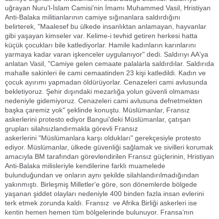
uğrayan Nuru'l-İslam Camisi'nin İmamı Muhammed Vasil, Hristiyan
Anti-Balaka militianlarının camiye sığınanlara saldırdığını
belirterek, "Maalesef bu ülkede insanlıktan anlamayan, hayvanlar
gibi yaşayan kimseler var. Kelime-i tevhid getiren herkesi hatta
küçük çocukları bile katlediyorlar. Hamile kadınların karınlarını
yarmaya kadar varan işkenceler uygulanıyor" dedi. Saldırıyı AA'ya
anlatan Vasil, "Camiye gelen cemaate palalarla saldırdılar. Saldırıda
mahalle sakinleri ile cami cemaatinden 23 kişi katledildi. Kadın ve
çocuk ayırımı yapmadan öldürüyorlar. Cenazeleri cami avlusunda
bekletiyoruz. Şehir dışındaki mezarlığa yolun güvenli olmaması
nedeniyle gidemiyoruz. Cenazeleri cami avlusuna defnetmekten
başka çaremiz yok" şeklinde konuştu. Müslümanlar, Fransız
askerlerini protesto ediyor Bangui'deki Müslümanlar, çatışan
grupları silahsızlandırmakla görevli Fransız
askerlerini "Müslümanlara karşı oldukları" gerekçesiyle protesto
ediyor. Müslümanlar, ülkede güvenliği sağlamak ve sivilleri korumak
amacıyla BM tarafından görevlendirilen Fransız güçlerinin, Hristiyan
Anti-Balaka milisleriyle kendilerine farklı muamelede
bulunduğundan ve onların aynı şekilde silahlandırılmadığından
yakınmıştı. Birleşmiş Milletler'e göre, son dönemlerde bölgede
yaşanan şiddet olayları nedeniyle 400 binden fazla insan evlerini
terk etmek zorunda kaldı. Fransız ve Afrika Birliği askerleri ise
kentin hemen hemen tüm bölgelerinde bulunuyor. Fransa’nın