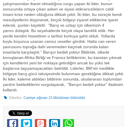
çatışmasından ibaret olmadığına vurgu yapan iki lider, bunun
sonucunda ortaya çıkan askeri ve siyasi istikrarsızlıkların ciddi
insani krize neden olduğuna dikkati çekti. İki lider, bu süreçte kendi
mesuliyetlerini düşünerek, birçok bölgeyi ziyaret ettiklerine işaret
ederek, şunları kaydetti: "Barış ve uzlaşı için ülkemizin 4
yanını dolaştık. Bu seyahatlerde birçok olaya tanıklık ettik. Her
yerde kendini hissettiren o tarifsiz korkuya şahit olduk. Yollarda
boylu boyunca uzanan cansız cesetler gördük. Hatta can veren
yavrusunu toprağa dahi veremeden kaçmak zorunda kalan
insanlarla karşılaştık." Barışın bedeli yoktur Bildiride, ülkede
konuşlanan Afrika Birliği ve Fransız birliklerinin, bu kaostan çıkmak
için kendilerini yeni bir noktaya getirdiğini ancak bu yükü tek
başlarına taşıyamayacakları belirtildi. Liderler, BM'nin ivedilikle
bölgeye barış gücü takviyesinde bulunması gerektiğine dikkati çekti.
İki lider, kaleme aldıkları bildirinin sonunda, uluslararası toplumdan
yardım beklediklerini vurgulayarak, "Barışın bedeli yoktur" ifadesini
kullandı.
Etiketler:
Camiye sığınan 23 Müslüman öldürüldü