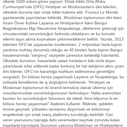
ülkede 1600 askeri görev yapıyor. Ortak bildiri Orta Afrika
Cumhuriyeti'nde (OFC) Hristiyan ve Müslümanların dini liderleri,
ülkedeki duruma dair ortak bildiri kaleme aldı. Fransız Le Monde
gazetesinde yayımlanan bildiride, Müslüman toplumunun dini lideri
İmam Ömer Kobine Layama ve Hristiyanların lideri Bangui
Başpiskoposu Mgr Dieudonne Nzapalainga, ülkelerinin geleceği için
omuzlarındaki sorumluluğun farkında olduklarını ve bu konuda
ellerini taşın altına koymaktan çekinmediklerini belirtti. Yazıda, 2013
biterken OFC'de yaşananlar özetlenirken, 2 milyondan fazla kişinin
yardıma muhtaç durumda olduğu ve 40 binden fazla kişinin Bangui
havalimanında "sıkışmış" vaziyette çaresizce beklediği hatırlatıldı.
Ülkedeki durumun, hastanede yatan hastaların bile zorla dışarı
çıkartılarak infaz edilecek kadar korkunç bir hal aldığının altını çizen
dini liderler, OFC'nin karanlığa mahkum edilmemesi gerektiğini
vurguladı. En kötüsü henüz yaşanmadı Layama ve Nzapalainga, bu
noktada kendilerine de iş düştüğünü belirterek, "Hristiyan ve
Müslüman toplumunun iki önemli temsilcisi olarak ülkemiz için
omuzlarımızdaki sorumluluğumuzun farkındayız. Hatta aramızdan
bazıları bu sorumluluğun faturasını da ödedi. Ama biliyoruz ki en
kötüsü henüz yaşanmadı" ifadesini kullandı. Bildiride, şiddetin
önüne geçmek, yükselen tansiyonu düşürmek ve bölünmeyi
engellemek için ortak inanç platformu kurulduğu belirtildi. Can
veren yavrusunu toprağa dahi veremeden kaçmak zorunda kalan
insanlarla karşılaştık Durumun yalnızca Müslüman ve Hristiyanların