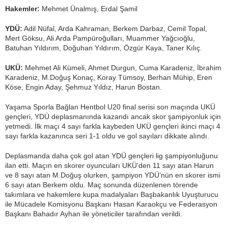
Hakemler:
Mehmet Ünalmış, Erdal Şamil
YDÜ:
Adil Nüfal, Arda Kahraman, Berkem Darbaz, Cemil Topal,
Mert Göksu, Ali Arda Pampüroğulları, Muammer Yağcıoğlu,
Batuhan Yıldırım, Doğuhan Yıldırım, Özgür Kaya, Taner Kılıç.
UKÜ:
Mehmet Ali Kümeli, Ahmet Durgun, Cuma Karadeniz, İbrahim
Karadeniz, M.Doğuş Konaç, Koray Tümsoy, Berhan Mühip, Eren
Köse, Engin Aday, Şehmuz Yıldız, Harun Bostan.
Yaşama Sporla Bağlan Hentbol U20 final serisi son maçında UKÜ
gençleri, YDÜ deplasmanında kazandı ancak skor şampiyonluk için
yetmedi. İlk maçı 4 sayı farkla kaybeden UKÜ gençleri ikinci maçı 4
sayı farkla kazanınca seri 1-1 oldu ve gol sayıları dikkate alındı.
Deplasmanda daha çok gol atan YDÜ gençleri lig şampiyonluğunu
ilan etti. Maçın en skorer oyuncuları UKÜ’den 11 sayı atan Harun
ve 8 sayı atan M.Doğuş olurken, şampiyon YDÜ’nün en skorer ismi
6 sayı atan Berkem oldu. Maç sonunda düzenlenen törende
takımlara ve hakemlere kupa madalyaları Başbakanlık Uyuşturucu
ile Mücadele Komisyonu Başkanı Hasan Karaokçu ve Federasyon
Başkanı Bahadır Ayhan ile yöneticiler tarafından verildi.