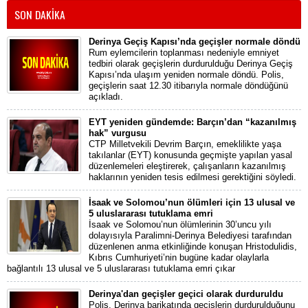
SON DAKİKA
Derinya Geçiş Kapısı’nda geçişler normale döndü
Rum eylemcilerin toplanması nedeniyle emniyet
tedbiri olarak geçişlerin durdurulduğu Derinya Geçiş
Kapısı’nda ulaşım yeniden normale döndü. Polis,
geçişlerin saat 12.30 itibarıyla normale döndüğünü
açıkladı.
EYT yeniden gündemde: Barçın’dan “kazanılmış
hak” vurgusu
CTP Milletvekili Devrim Barçın, emeklilikte yaşa
takılanlar (EYT) konusunda geçmişte yapılan yasal
düzenlemeleri eleştirerek, çalışanların kazanılmış
haklarının yeniden tesis edilmesi gerektiğini söyledi.
İsaak ve Solomou’nun ölümleri için 13 ulusal ve
5 uluslararası tutuklama emri
İsaak ve Solomou’nun ölümlerinin 30’uncu yılı
dolayısıyla Paralimni-Derinya Belediyesi tarafından
düzenlenen anma etkinliğinde konuşan Hristodulidis,
Kıbrıs Cumhuriyeti’nin bugüne kadar olaylarla
bağlantılı 13 ulusal ve 5 uluslararası tutuklama emri çıkar
Derinya'dan geçişler geçici olarak durduruldu
Polis, Derinya barikatında geçişlerin durdurulduğunu