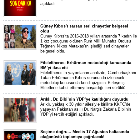
açıkladı.
Güney Kıbrıs’ı sarsan seri cinayetler belgesel
oldu
Güney Kıbrıs’ta 2016-2018 yılları arasında 7 kadın ile
1 kız çocuğunu öldüren Rum Milli Muhafız Ordusu
Teğmeni Nikos Metaxas’ın işlediği seri cinayetler
belgesel oldu.
Fileleftheros: Erhürman metodoloji konusunda
BM’yi ikna etti
Fileleftheros’ta yayımlanan analizde, Cumhurbaşkanı
Tufan Erhürman’ın Kıbrıs sorununda izlenecek
metodoloji konusunda kendi çizgisini Birleşmiş
Milletler’e kabul ettirmeyi başardığı ileri sürüldü.
Arıklı, Dr. Bibi’nin YDP’ye katıldığını duyurdu
Arıklı, yaklaşık 30 yıldır ailesiyle birlikte KKTC’de
yaşayan Pakistan asıllı Dr. Nargis Zakaria Bibi’nin
YDP’yi tercih ettiğini açıkladı.
Seçime doğru... Meclis 17 Ağustos haftasında
olağanüstü toplantıya çağrılacak!