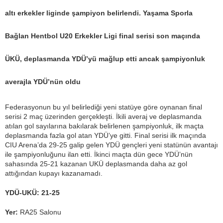
altı erkekler liginde şampiyon belirlendi. Yaşama Sporla
Bağlan Hentbol U20 Erkekler Ligi final serisi son maçında
ÜKÜ, deplasmanda YDÜ’yü mağlup etti ancak şampiyonluk
averajla YDÜ’nün oldu
Federasyonun bu yıl belirlediği yeni statüye göre oynanan final
serisi 2 maç üzerinden gerçekleşti. İkili averaj ve deplasmanda
atılan gol sayılarına bakılarak belirlenen şampiyonluk, ilk maçta
deplasmanda fazla gol atan YDÜ’ye gitti. Final serisi ilk maçında
CIU Arena’da 29-25 galip gelen YDÜ gençleri yeni statünün avantajı
ile şampiyonluğunu ilan etti. İkinci maçta dün gece YDÜ’nün
sahasında 25-21 kazanan UKÜ deplasmanda daha az gol
attığından kupayı kazanamadı.
YDÜ-UKÜ: 21-25
Yer:
RA25 Salonu