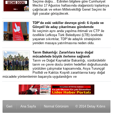
Seçime doğru... Edinilen bilgilere göre Cumhuriyet
Meclisi 17 Ağustos haftasında olağanüstü toplantıya
çağrılacak ve erken Milletvekilliği Genel Seçimi ile
ilgili yasalar görüşülecek.
TDP’de eski vekiller devreye girdi: 6 ilçede ve
Gönyeli’de aday çıkarılması gündemde
İki seçimin aynı anda yapılma ihtimali ve CTP ile
özellikle Lefkoşa Türk Belediyesi (LTB) özelinde
yaşanan sıkıntılar, TDP’de adaylık stratejisinin
yeniden masaya yatırılmasına neden oldu.
Tarım Bakanlığı: Zararlılara karşı doğal
mücadelede büyük ilerleme sağlandı
Tarım ve Doğal Kaynaklar Bakanlığı, sürdürülebilir
tarım ve çevre dostu üretim hedefleri doğrultusunda
yürütülen çalışmalar kapsamında, Asya Turunçgil
Pisillidi ve Kaktüs Koşnili zararlılarına karşı doğal
mücadele yöntemlerinin başarıyla uygulandığını ve
Geri
Ana Sayfa
Normal Görünüm
© 2014 Detay Kıbrıs