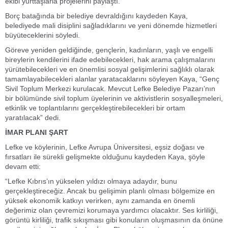
ekibi yurttaşlarla projelerini paylaştı.
Borç batağında bir belediye devraldığını kaydeden Kaya,
belediyede mali disiplini sağladıklarını ve yeni dönemde hizmetleri
büyüteceklerini söyledi.
Göreve yeniden geldiğinde, gençlerin, kadınların, yaşlı ve engelli
bireylerin kendilerini ifade edebilecekleri, hak arama çalışmalarını
yürütebilecekleri ve en önemlisi sosyal gelişimlerini sağlıklı olarak
tamamlayabilecekleri alanlar yaratacaklarını söyleyen Kaya, “Genç
Sivil Toplum Merkezi kurulacak. Mevcut Lefke Belediye Pazarı’nın
bir bölümünde sivil toplum üyelerinin ve aktivistlerin sosyalleşmeleri,
etkinlik ve toplantılarını gerçekleştirebilecekleri bir ortam
yaratılacak” dedi.
İMAR PLANI ŞART
Lefke ve köylerinin, Lefke Avrupa Üniversitesi, eşsiz doğası ve
fırsatları ile sürekli gelişmekte olduğunu kaydeden Kaya, şöyle
devam etti:
“Lefke Kıbrıs’ın yükselen yıldızı olmaya adaydır, bunu
gerçekleştireceğiz. Ancak bu gelişimin planlı olması bölgemize en
yüksek ekonomik katkıyı verirken, aynı zamanda en önemli
değerimiz olan çevremizi korumaya yardımcı olacaktır. Ses kirliliği,
görüntü kirliliği, trafik sıkışması gibi konuların oluşmasının da önüne