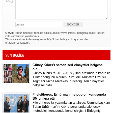
UYARI:
Küfür, hakaret, rencide edici cümleler veya imalar, inançlara saldırı içeren,
imla kuralları ile yazılmamış,
Türkçe karakter kullanılmayan ve büyük harflerle yazılmış yorumlar
onaylanmamaktadır.
SON DAKİKA
Güney Kıbrıs’ı sarsan seri cinayetler belgesel
oldu
Güney Kıbrıs’ta 2016-2018 yılları arasında 7 kadın ile
1 kız çocuğunu öldüren Rum Milli Muhafız Ordusu
Teğmeni Nikos Metaxas’ın işlediği seri cinayetler
belgesel oldu.
Fileleftheros: Erhürman metodoloji konusunda
BM’yi ikna etti
Fileleftheros’ta yayımlanan analizde, Cumhurbaşkanı
Tufan Erhürman’ın Kıbrıs sorununda izlenecek
metodoloji konusunda kendi çizgisini Birleşmiş