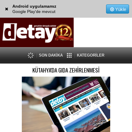
Android uygulamamız
Yükle
Google Play'de mevcut
SON DAKİKA
KATEGORİLER
KÜTAHYA'DA GIDA ZEHİRLENMESİ