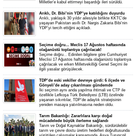
Milletler’e kabul ettirmeyi başardığı ileri sürüldü.
Arıklı, Dr. Bibi’nin YDP’ye katıldığını duyurdu
Arıklı, yaklaşık 30 yıldır ailesiyle birlikte KKTC’de
yaşayan Pakistan asıllı Dr. Nargis Zakaria Bibi’nin
YDP’yi tercih ettiğini açıkladı.
Seçime doğru... Meclis 17 Ağustos haftasında
olağanüstü toplantıya çağrılacak!
Seçime doğru... Edinilen bilgilere göre Cumhuriyet
Meclisi 17 Ağustos haftasında olağanüstü toplantıya
çağrılacak ve erken Milletvekilliği Genel Seçimi ile
ilgili yasalar görüşülecek.
TDP’de eski vekiller devreye girdi: 6 ilçede ve
Gönyeli’de aday çıkarılması gündemde
İki seçimin aynı anda yapılma ihtimali ve CTP ile
özellikle Lefkoşa Türk Belediyesi (LTB) özelinde
yaşanan sıkıntılar, TDP’de adaylık stratejisinin
yeniden masaya yatırılmasına neden oldu.
Tarım Bakanlığı: Zararlılara karşı doğal
mücadelede büyük ilerleme sağlandı
Tarım ve Doğal Kaynaklar Bakanlığı, sürdürülebilir
tarım ve çevre dostu üretim hedefleri doğrultusunda
yürütülen çalışmalar kapsamında, Asya Turunçgil