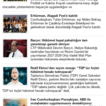
Pisillidi ve Kaktüs Koşnili zararlılarına karşı doğal
mücadele yöntemlerinin başarıyla uygulandığını ve
Erhürman, Alagadi Fest'e katıldı
Cumhurbaşkanı Tufan Erhürman, eşi Nilden Bektaş
Erhürman ile Çatalköy-Esentepe Belediyesi’nin
geleneksel olarak düzenlediği Alagadi Fest'e katıldı.
Barçın: Hükümet hayat pahalılığını tam
yansıtmayı garanti etmiyor
CTP Milletvekili Devrim Barçın, Maliye Bakanlığı
tarafından hazırlanan ve Resmi Gazete’de
yayımlanan 2027-2029 Orta Vadeli Mali Plan
üzerinden hükümete eleştirilerde bulundu.
Redif Ekinci’den seçim mesajı: “TDP’siz hiçbir
hükümet hesabı tutmayacak”
Toplumcu Demokrasi Partisi (TDP) Genel Sekreteri
Redif Ekinci, partinin Meclis’teki sandalye sayısına
bakılarak küçümsenmemesi gerektiğini belirterek,
“TDP tabela partisi değildir. Çok yakında bu ülkede,
TDP’siz hiçbir hükümet hesabı tutmayacak” dedi.
İran Cumhurbaşkanı Pezeşkiyan, ABD ile
mutabakatın uygulanmasını destekliyoruz