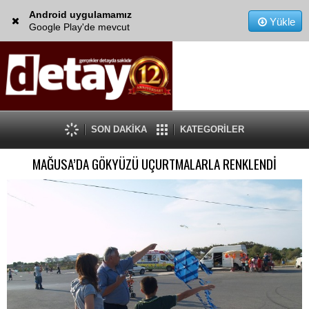
Android uygulamamız
Yükle
Google Play'de mevcut
SON DAKİKA
KATEGORİLER
MAĞUSA’DA GÖKYÜZÜ UÇURTMALARLA RENKLENDİ