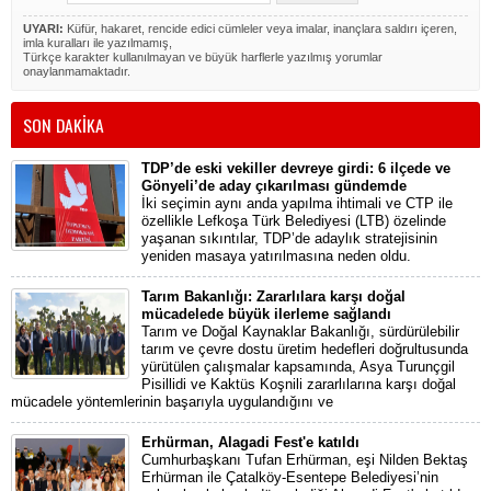
UYARI:
Küfür, hakaret, rencide edici cümleler veya imalar, inançlara saldırı içeren,
imla kuralları ile yazılmamış,
Türkçe karakter kullanılmayan ve büyük harflerle yazılmış yorumlar
onaylanmamaktadır.
SON DAKİKA
TDP’de eski vekiller devreye girdi: 6 ilçede ve
Gönyeli’de aday çıkarılması gündemde
İki seçimin aynı anda yapılma ihtimali ve CTP ile
özellikle Lefkoşa Türk Belediyesi (LTB) özelinde
yaşanan sıkıntılar, TDP’de adaylık stratejisinin
yeniden masaya yatırılmasına neden oldu.
Tarım Bakanlığı: Zararlılara karşı doğal
mücadelede büyük ilerleme sağlandı
Tarım ve Doğal Kaynaklar Bakanlığı, sürdürülebilir
tarım ve çevre dostu üretim hedefleri doğrultusunda
yürütülen çalışmalar kapsamında, Asya Turunçgil
Pisillidi ve Kaktüs Koşnili zararlılarına karşı doğal
mücadele yöntemlerinin başarıyla uygulandığını ve
Erhürman, Alagadi Fest'e katıldı
Cumhurbaşkanı Tufan Erhürman, eşi Nilden Bektaş
Erhürman ile Çatalköy-Esentepe Belediyesi’nin