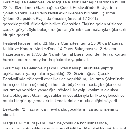
Gazimağusa Belediyesi ve Mağusa Kültür Derneği tarafından bu yıl
22.’si düzenlenen Gazimağusa Çocuk Festivali’nde 9. Uçurtma
Şöleni yapıldı. Festivalin renkli etkinliklerden biri olan Uçurtma
Şöleni, Glapsides Plajı’nda önceki gün saat 17:30’da
gerçekleştirildi. Aileleriyle birlikte Glapsides Plajı’na gelen yüzlerce
çocuk, gökyüzüyle buluşturduğu rengârenk uçurtmalarıyla eğlenceli
bir gün geçirdi.
Festival kapsamında, 31 Mayıs Cumartesi günü 15:00’da Mağusa
Kültür ve Kongre Merkezi’nde 14.Dans Buluşması ve 2 Haziran
Pazartesi günü 17:30’da Namık Kemal Lisesi önünden fetival korteji
hareket ederek, meydanda gösteriler yapılacak.
Gazimağusa Belediye Bşaknı Oktay Kayalp, etkinlikte yaptığı
açıklamada, yarışmaların yapıldığı 22. Gazimağusa Çocuk
Festivali’nde eğlenceli etkinliker de yapıldığını, Uçurtma Şöleni’nde
hem çocukların eğlendiğini hem de büyüklerin nostaljik eğlencesi
uçurtmayı yeniden yaşadığını söyledi. Kayalp, katılımın oldukça
fazla olduğunu, Gazimağusalılar’ın çocuklarıyla birlikte eğlenceli ve
mutlu bir gün geçirmelerinin kendilerini de mutlu ettiğini söyledi.
Beyköylü: “2 Haziran’da meydanda çocuklarımıza sürprizlerimiz
olacak”
Mağusa Kültür Başkanı Esen Beyköylü de konuşmasında,
çocukların yeteneklerini geliştiren etkinlikler düzenlediklerini, festival