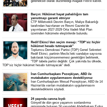
geleneksel olarak düzenlediği Alagadi Fest'e katıldı.
Barçın: Hükümet hayat pahalılığını tam
yansıtmayı garanti etmiyor
CTP Milletvekili Devrim Barçın, Maliye Bakanlığı
tarafından hazırlanan ve Resmi Gazete’de
yayımlanan 2027-2029 Orta Vadeli Mali Plan
üzerinden hükümete eleştirilerde bulundu.
Redif Ekinci’den seçim mesajı: “TDP’siz hiçbir
hükümet hesabı tutmayacak”
Toplumcu Demokrasi Partisi (TDP) Genel Sekreteri
Redif Ekinci, partinin Meclis’teki sandalye sayısına
bakılarak küçümsenmemesi gerektiğini belirterek,
“TDP tabela partisi değildir. Çok yakında bu ülkede,
TDP’siz hiçbir hükümet hesabı tutmayacak” dedi.
İran Cumhurbaşkanı Pezeşkiyan, ABD ile
mutabakatın uygulanmasını destekliyoruz
İran Cumhurbaşkanı Mesud Pezeşkiyan, ABD ile 14
Haziran'da varılan mutabakatın uygulanmasını
desteklediklerini söyledi.
24 yaşında canına kıydı
Gönyeli’de dün gece yaşamını sonlandırma
girişiminde bulunan 24 yaşındaki Abdelhakam Eıdrıs