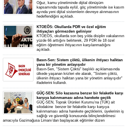
Oğuz, kamu yönetiminde dijital dönüşüm
kapsamında tapuda eylül, göç yönetiminde ise kasım
ayında yeni dijital sistemlerin devreye alınmasının
hedeflendiğini açıkladı.
KTOEÖS: Okullarda PDR ve özel eğitim
ihtiyaçları görmezden geliniyor
KTOEÖS, okullarda son beş yılda disiplin vakalarının
yüzde 66 arttığını belirterek, 29 PDR ile 18 özel
eğitim öğretmeni ihtiyacının karşılanmadığını
açıkladı.
Basın-Sen: Sistem çöktü, ülkenin ihtiyacı halktan
yana bir yönetim anlayışıdır
Basın-Sen, "Sistem Çöktü" başlıklı açıklamasında
ülkede yaşanan krizleri ele alarak, "Sistem çöktü,
ülkenin ihtiyacı halktan yana bir yönetim anlayışıdır"
ifadelerini kullandı.
GÜÇ-SEN: Silo kazasına benzer bir felaketle karşı
karşıya kalınmaması adına harekete geçtik
GÜÇ-SEN, Toprak Ürünleri Kurumu’na (TÜK) ait
silodakine benzer bir felaketle karşı karşıya
kalınmaması adına harekete geçtiklerini, üyelerinin iş
sağlığı ve güvenliği konusunda bilinçlendirilmesi
amacıyla Gazimağusa Limanı’dan başlayacak eğitimler düzen