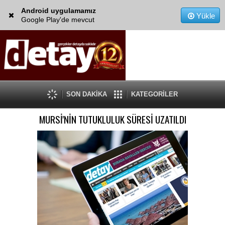
Android uygulamamız
Yükle
Google Play'de mevcut
SON DAKİKA
KATEGORİLER
MURSİ'NİN TUTUKLULUK SÜRESİ UZATILDI