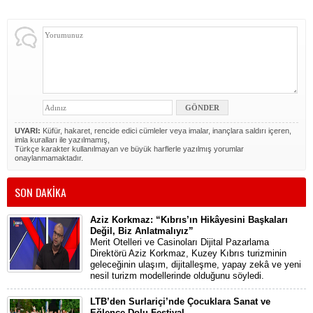
UYARI:
Küfür, hakaret, rencide edici cümleler veya imalar, inançlara saldırı içeren,
imla kuralları ile yazılmamış,
Türkçe karakter kullanılmayan ve büyük harflerle yazılmış yorumlar
onaylanmamaktadır.
SON DAKİKA
Aziz Korkmaz: “Kıbrıs’ın Hikâyesini Başkaları
Değil, Biz Anlatmalıyız”
Merit Otelleri ve Casinoları Dijital Pazarlama
Direktörü Aziz Korkmaz, Kuzey Kıbrıs turizminin
geleceğinin ulaşım, dijitalleşme, yapay zekâ ve yeni
nesil turizm modellerinde olduğunu söyledi.
LTB’den Surlariçi’nde Çocuklara Sanat ve
Eğlence Dolu Festival