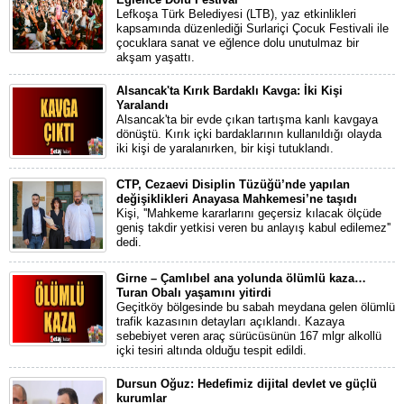
Lefkoşa Türk Belediyesi (LTB), yaz etkinlikleri
kapsamında düzenlediği Surlariçi Çocuk Festivali ile
çocuklara sanat ve eğlence dolu unutulmaz bir
akşam yaşattı.
Alsancak'ta Kırık Bardaklı Kavga: İki Kişi
Yaralandı
Alsancak'ta bir evde çıkan tartışma kanlı kavgaya
dönüştü. Kırık içki bardaklarının kullanıldığı olayda
iki kişi de yaralanırken, bir kişi tutuklandı.
CTP, Cezaevi Disiplin Tüzüğü’nde yapılan
değişiklikleri Anayasa Mahkemesi’ne taşıdı
Kişi, ''Mahkeme kararlarını geçersiz kılacak ölçüde
geniş takdir yetkisi veren bu anlayış kabul edilemez''
dedi.
Girne – Çamlıbel ana yolunda ölümlü kaza…
Turan Obalı yaşamını yitirdi
Geçitköy bölgesinde bu sabah meydana gelen ölümlü
trafik kazasının detayları açıklandı. Kazaya
sebebiyet veren araç sürücüsünün 167 mlgr alkollü
içki tesiri altında olduğu tespit edildi.
Dursun Oğuz: Hedefimiz dijital devlet ve güçlü
kurumlar