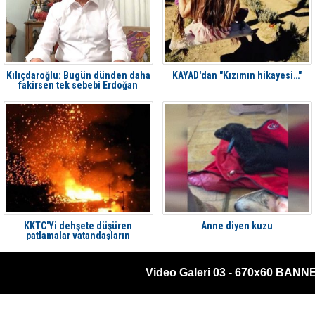
Kılıçdaroğlu: Bugün dünden daha
KAYAD'dan "Kızımın hikayesi…"
fakirsen tek sebebi Erdoğan
KKTC'Yi dehşete düşüren
Anne diyen kuzu
patlamalar vatandaşların
kamerasına böyle yansıdı
Video Galeri 03 - 670x60 BANN