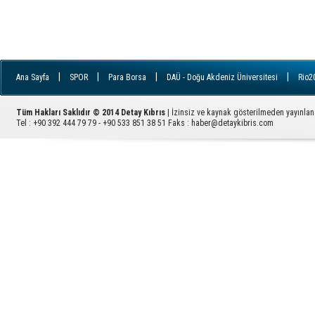
|
|
|
|
Ana Sayfa
SPOR
Para Borsa
DAÜ - Doğu Akdeniz Üniversitesi
Rio2
|
|
|
|
İletişim
YDÜ - Yakın Doğu Üniversitesi
FILE
Ziyaretçi Defteri
GÜ - 
|
|
|
|
|
|
|
Avrupa
RSS
ARUCAD
EMEK
KADIN
İngiltere
YAŞAM
Tüm Hakları Saklıdır © 2014 Detay Kıbrıs
| İzinsiz ve kaynak gösterilmeden yayınla
|
PARA
Sektörel Haber
Tel : +90 392 444 79 79 - +90 533 851 38 51 Faks :
haber@detaykibris.com