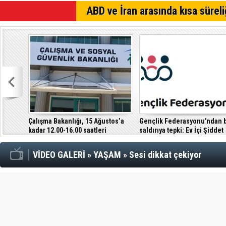
Çeler: Yük
SON DAKİKA
ABD ve İran arasında kısa süreli
politikalara
Yarından it
Alagadi Fes
Çalışma Bakanlığı, 15 Ağustos’a
Gençlik Federasyonu'ndan b
kadar 12.00-16.00 saatleri
saldırıya tepki: Ev İçi Şiddet
arasında güneş altında çalışmayı
Yasası hayata geçirilmeli
yasakladı
VİDEO GALERİ
»
YAŞAM
»
Sesi dikkat çekiyor