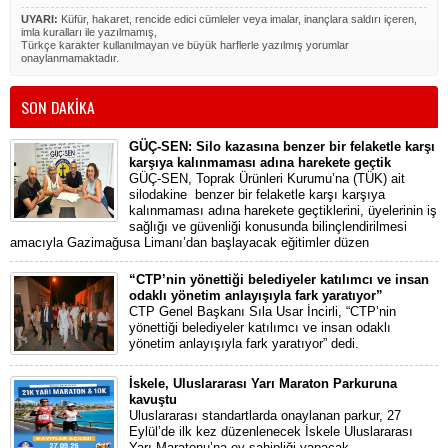
UYARI:
Küfür, hakaret, rencide edici cümleler veya imalar, inançlara saldırı içeren,
imla kuralları ile yazılmamış,
Türkçe karakter kullanılmayan ve büyük harflerle yazılmış yorumlar
onaylanmamaktadır.
SON DAKİKA
GÜÇ-SEN: Silo kazasına benzer bir felaketle karşı
karşıya kalınmaması adına harekete geçtik
GÜÇ-SEN, Toprak Ürünleri Kurumu’na (TÜK) ait
silodakine benzer bir felaketle karşı karşıya
kalınmaması adına harekete geçtiklerini, üyelerinin iş
sağlığı ve güvenliği konusunda bilinçlendirilmesi
amacıyla Gazimağusa Limanı’dan başlayacak eğitimler düzen
“CTP’nin yönettiği belediyeler katılımcı ve insan
odaklı yönetim anlayışıyla fark yaratıyor”
CTP Genel Başkanı Sıla Usar İncirli, “CTP’nin
yönettiği belediyeler katılımcı ve insan odaklı
yönetim anlayışıyla fark yaratıyor” dedi.
İskele, Uluslararası Yarı Maraton Parkuruna
kavuştu
Uluslararası standartlarda onaylanan parkur, 27
Eylül’de ilk kez düzenlenecek İskele Uluslararası
Yarı Maratonu’na ev sahipliği yapacak.