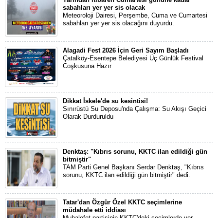
sabahları yer yer sis olacak
Meteoroloji Dairesi, Perşembe, Cuma ve Cumartesi
sabahları yer yer sis olacağını duyurdu.
Alagadi Fest 2026 İçin Geri Sayım Başladı
Çatalköy-Esentepe Belediyesi Üç Günlük Festival
Coşkusuna Hazır
Dikkat İskele'de su kesintisi!
Sınırüstü Su Deposu'nda Çalışma: Su Akışı Geçici
Olarak Durduruldu
Denktaş: "Kıbrıs sorunu, KKTC ilan edildiği gün
bitmiştir"
TAM Parti Genel Başkanı Serdar Denktaş, "Kıbrıs
sorunu, KKTC ilan edildiği gün bitmiştir" dedi.
Tatar'dan Özgür Özel KKTC seçimlerine
müdahale etti iddiası
Muhalefet partisinin KKTC'deki seçimlerde yer