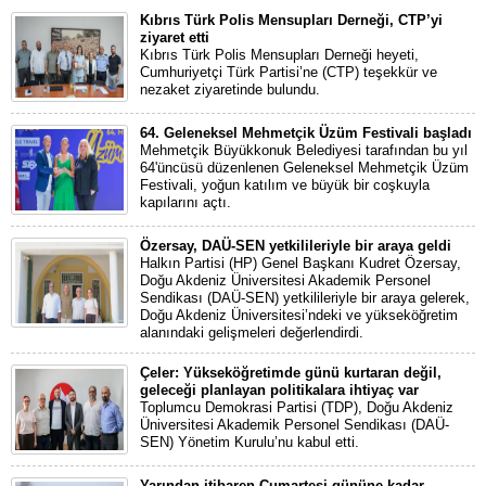
Kıbrıs Türk Polis Mensupları Derneği, CTP’yi
ziyaret etti
Kıbrıs Türk Polis Mensupları Derneği heyeti,
Cumhuriyetçi Türk Partisi’ne (CTP) teşekkür ve
nezaket ziyaretinde bulundu.
64. Geleneksel Mehmetçik Üzüm Festivali başladı
Mehmetçik Büyükkonuk Belediyesi tarafından bu yıl
64'üncüsü düzenlenen Geleneksel Mehmetçik Üzüm
Festivali, yoğun katılım ve büyük bir coşkuyla
kapılarını açtı.
Özersay, DAÜ-SEN yetkilileriyle bir araya geldi
Halkın Partisi (HP) Genel Başkanı Kudret Özersay,
Doğu Akdeniz Üniversitesi Akademik Personel
Sendikası (DAÜ-SEN) yetkilileriyle bir araya gelerek,
Doğu Akdeniz Üniversitesi’ndeki ve yükseköğretim
alanındaki gelişmeleri değerlendirdi.
Çeler: Yükseköğretimde günü kurtaran değil,
geleceği planlayan politikalara ihtiyaç var
Toplumcu Demokrasi Partisi (TDP), Doğu Akdeniz
Üniversitesi Akademik Personel Sendikası (DAÜ-
SEN) Yönetim Kurulu’nu kabul etti.
Yarından itibaren Cumartesi gününe kadar