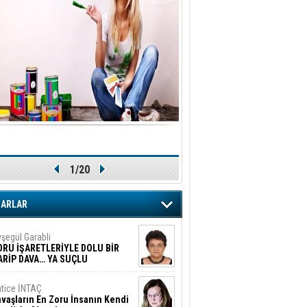
1/20
ZARLAR
şegül Garabli
ORU İŞARETLERİYLE DOLU BİR
ARİP DAVA… YA SUÇLU
EĞİLSE???
tice İNTAÇ
vaşların En Zoru İnsanın Kendi