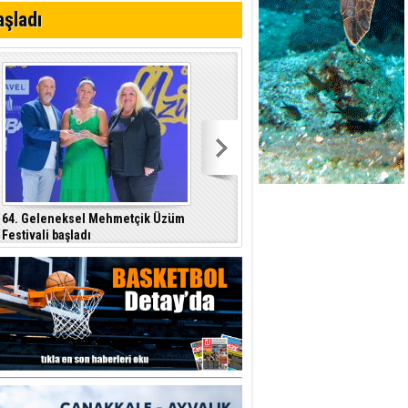
aşladı
r"
64. Geleneksel Mehmetçik Üzüm
Özersay, DAÜ-SEN yetkilileriyle bir
Festivali başladı
araya geldi
p