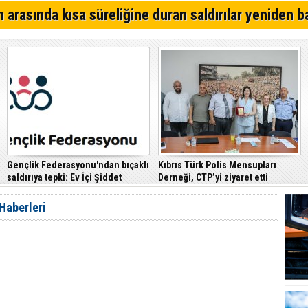
Alagadi Fest 2026 İçin Geri Sayım Başladı
 arasında kısa süreliğine duran saldırılar yeniden b
Dikkat İskele'de su kesintisi!
Denktaş: "Kıbrıs sorunu, KKTC ilan edildiği gün bitmişti
Gençlik Federasyonu'ndan bıçaklı
Kıbrıs Türk Polis Mensupları
saldırıya tepki: Ev İçi Şiddet
Derneği, CTP’yi ziyaret etti
Yasası hayata geçirilmeli
 Haberleri