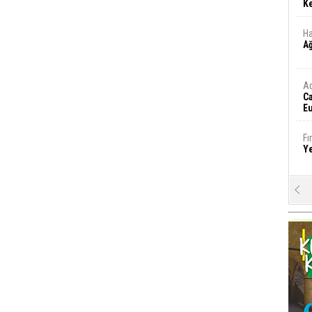
Ke
Ha
A
A
C
Eu
Tü
y
Fı
Y
E
Ba
iş
Ar
2
Fa
S