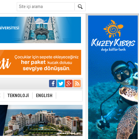
C
eri arasında
i Şiddet Yasası
K
TEKNOLOJİ
ENGLISH
ti
i
 planlayan
 yer sis olacak