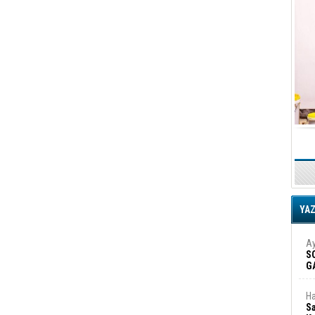
YA
Ay
S
G
D
Ha
Sa