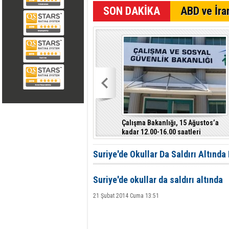
ABD ve İran
Çalışma Bakanlığı, 15 Ağustos’a
kadar 12.00-16.00 saatleri
arasında güneş altında çalışmayı
yasakladı
Suriye'de Okullar Da Saldırı Altında
Suriye'de okullar da saldırı altında
21 Şubat 2014 Cuma 13:51