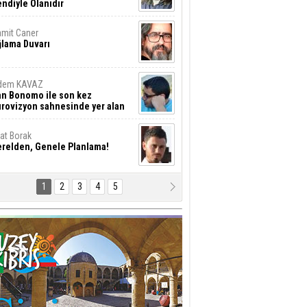
ndiyle Olanıdır
mit Caner
ğlama Duvarı
dem KAVAZ
an Bonomo ile son kez
rovizyon sahnesinde yer alan
rkiye 10 yıl aradan sonra
eniden yarışmaya dönecek mi?
rat Borak
erelden, Genele Planlama!
1
2
3
4
5
rkut YILMABAŞAR
yrak tartışmaları ve ihalesiz
ler!
if Alasya
015 SONRASI VE AKINCI.
tma Baysal
URLAR İÇİ’NDE KOLAYDIR ÖLMEK