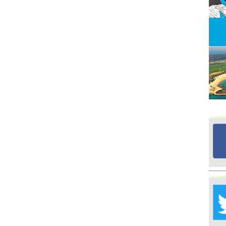
Ed
G
Ta
İn
Ad
Al
F
Tu
İk
Yr
Y
H
Ra
Ba