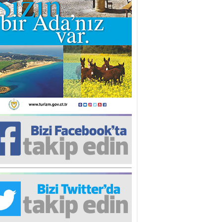
iz TUNCEL
öz göre göre…
ner ULUTAŞ
şallah St. Lois ile Hakkaido
ası gibi olmayız !...
i KİŞMİR
IRSAT VE KORKU
rgut ÇALICI
i Lakırdı da benden!
d. Doç. Ercan HOŞKARA
atırım Yapmazsan Var Olamazsın:
edefteki Kurum Kıb-Tek
na Sarro
şıma gelen skandal olayı