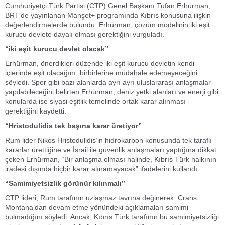
Cumhuriyetçi Türk Partisi (CTP) Genel Başkanı Tufan Erhürman,
BRT’de yayınlanan Manşet+ programında Kıbrıs konusuna ilişkin
değerlendirmelerde bulundu. Erhürman, çözüm modelinin iki eşit
kurucu devlete dayalı olması gerektiğini vurguladı.
“iki eşit kurucu devlet olacak”
Erhürman, önerdikleri düzende iki eşit kurucu devletin kendi
içlerinde eşit olacağını, birbirlerine müdahale edemeyeceğini
söyledi. Spor gibi bazı alanlarda ayrı ayrı uluslararası anlaşmalar
yapılabileceğini belirten Erhürman, deniz yetki alanları ve enerji gibi
konularda ise siyasi eşitlik temelinde ortak karar alınması
gerektiğini kaydetti.
“Hristodulidis tek başına karar üretiyor”
Rum lider Nikos Hristodulidis’in hidrokarbon konusunda tek taraflı
kararlar ürettiğine ve İsrail ile güvenlik anlaşmaları yaptığına dikkat
çeken Erhürman, “Bir anlaşma olması halinde, Kıbrıs Türk halkının
iradesi dışında hiçbir karar alınamayacak” ifadelerini kullandı.
“Samimiyetsizlik görünür kılınmalı”
CTP lideri, Rum tarafının uzlaşmaz tavrına değinerek, Crans
Montana’dan devam etme yönündeki açıklamaları samimi
bulmadığını söyledi. Ancak, Kıbrıs Türk tarafının bu samimiyetsizliği