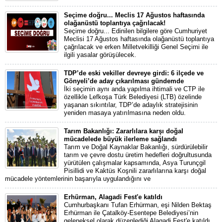
Seçime doğru... Meclis 17 Ağustos haftasında
olağanüstü toplantıya çağrılacak!
Seçime doğru... Edinilen bilgilere göre Cumhuriyet
Meclisi 17 Ağustos haftasında olağanüstü toplantıya
çağrılacak ve erken Milletvekilliği Genel Seçimi ile
ilgili yasalar görüşülecek.
TDP’de eski vekiller devreye girdi: 6 ilçede ve
Gönyeli’de aday çıkarılması gündemde
İki seçimin aynı anda yapılma ihtimali ve CTP ile
özellikle Lefkoşa Türk Belediyesi (LTB) özelinde
yaşanan sıkıntılar, TDP’de adaylık stratejisinin
yeniden masaya yatırılmasına neden oldu.
Tarım Bakanlığı: Zararlılara karşı doğal
mücadelede büyük ilerleme sağlandı
Tarım ve Doğal Kaynaklar Bakanlığı, sürdürülebilir
tarım ve çevre dostu üretim hedefleri doğrultusunda
yürütülen çalışmalar kapsamında, Asya Turunçgil
Pisillidi ve Kaktüs Koşnili zararlılarına karşı doğal
mücadele yöntemlerinin başarıyla uygulandığını ve
Erhürman, Alagadi Fest'e katıldı
Cumhurbaşkanı Tufan Erhürman, eşi Nilden Bektaş
Erhürman ile Çatalköy-Esentepe Belediyesi’nin
geleneksel olarak düzenlediği Alagadi Fest'e katıldı.