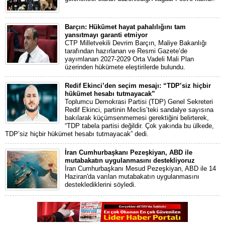
Barçın: Hükümet hayat pahalılığını tam
yansıtmayı garanti etmiyor
CTP Milletvekili Devrim Barçın, Maliye Bakanlığı
tarafından hazırlanan ve Resmi Gazete’de
yayımlanan 2027-2029 Orta Vadeli Mali Plan
üzerinden hükümete eleştirilerde bulundu.
Redif Ekinci’den seçim mesajı: “TDP’siz hiçbir
hükümet hesabı tutmayacak”
Toplumcu Demokrasi Partisi (TDP) Genel Sekreteri
Redif Ekinci, partinin Meclis’teki sandalye sayısına
bakılarak küçümsenmemesi gerektiğini belirterek,
“TDP tabela partisi değildir. Çok yakında bu ülkede,
TDP’siz hiçbir hükümet hesabı tutmayacak” dedi.
İran Cumhurbaşkanı Pezeşkiyan, ABD ile
mutabakatın uygulanmasını destekliyoruz
İran Cumhurbaşkanı Mesud Pezeşkiyan, ABD ile 14
Haziran'da varılan mutabakatın uygulanmasını
desteklediklerini söyledi.