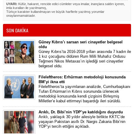
UYARI:
Küfür, hakaret, rencide edici cümleler veya imalar, inançlara saldırı içeren,
imla kuralları ile yazılmamış,
Türkçe karakter kullanılmayan ve büyük harflerle yazılmış yorumlar
onaylanmamaktadır.
SON DAKİKA
Güney Kıbrıs’ı sarsan seri cinayetler belgesel
oldu
Güney Kıbrıs’ta 2016-2018 yılları arasında 7 kadın ile
1 kız çocuğunu öldüren Rum Milli Muhafız Ordusu
Teğmeni Nikos Metaxas’ın işlediği seri cinayetler
belgesel oldu.
Fileleftheros: Erhürman metodoloji konusunda
BM’yi ikna etti
Fileleftheros’ta yayımlanan analizde, Cumhurbaşkanı
Tufan Erhürman’ın Kıbrıs sorununda izlenecek
metodoloji konusunda kendi çizgisini Birleşmiş
Milletler’e kabul ettirmeyi başardığı ileri sürüldü.
Arıklı, Dr. Bibi’nin YDP’ye katıldığını duyurdu
Arıklı, yaklaşık 30 yıldır ailesiyle birlikte KKTC’de
yaşayan Pakistan asıllı Dr. Nargis Zakaria Bibi’nin
YDP’yi tercih ettiğini açıkladı.