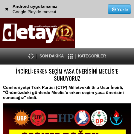
Android uygulamamız
Yükle
Google Play'de mevcut
SON DAKİKA
KATEGORİLER
İNCİRLİ: ERKEN SEÇİM YASA ÖNERİSİNİ MECLİS’E
SUNUYORUZ
Cumhuriyetçi Türk Partisi (CTP) Milletvekili Sıla Usar İncirli,
"Önümüzdeki günlerde Meclis’e erken seçim yasa önerisini
sunacağız” dedi.