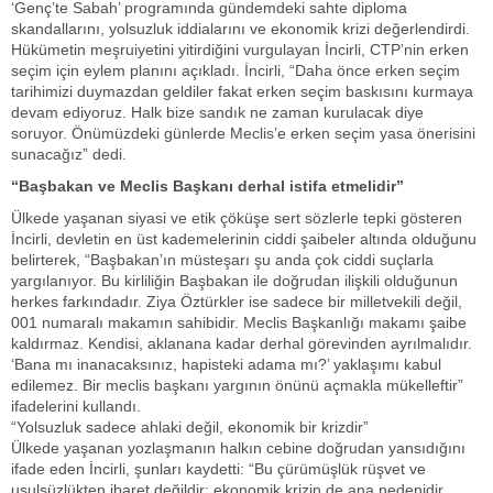
‘Genç’te Sabah’ programında gündemdeki sahte diploma
skandallarını, yolsuzluk iddialarını ve ekonomik krizi değerlendirdi.
Hükümetin meşruiyetini yitirdiğini vurgulayan İncirli, CTP’nin erken
seçim için eylem planını açıkladı. İncirli, “Daha önce erken seçim
tarihimizi duymazdan geldiler fakat erken seçim baskısını kurmaya
devam ediyoruz. Halk bize sandık ne zaman kurulacak diye
soruyor. Önümüzdeki günlerde Meclis’e erken seçim yasa önerisini
sunacağız” dedi.
“Başbakan ve Meclis Başkanı derhal istifa etmelidir”
Ülkede yaşanan siyasi ve etik çöküşe sert sözlerle tepki gösteren
İncirli, devletin en üst kademelerinin ciddi şaibeler altında olduğunu
belirterek, “Başbakan’ın müsteşarı şu anda çok ciddi suçlarla
yargılanıyor. Bu kirliliğin Başbakan ile doğrudan ilişkili olduğunun
herkes farkındadır. Ziya Öztürkler ise sadece bir milletvekili değil,
001 numaralı makamın sahibidir. Meclis Başkanlığı makamı şaibe
kaldırmaz. Kendisi, aklanana kadar derhal görevinden ayrılmalıdır.
‘Bana mı inanacaksınız, hapisteki adama mı?’ yaklaşımı kabul
edilemez. Bir meclis başkanı yargının önünü açmakla mükelleftir”
ifadelerini kullandı.
“Yolsuzluk sadece ahlaki değil, ekonomik bir krizdir”
Ülkede yaşanan yozlaşmanın halkın cebine doğrudan yansıdığını
ifade eden İncirli, şunları kaydetti: “Bu çürümüşlük rüşvet ve
usulsüzlükten ibaret değildir; ekonomik krizin de ana nedenidir.