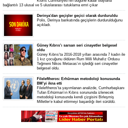
Kıbrıs Cumhuriyeti’nin bugüne kadar olaylarla
bağlantılı 13 ulusal ve 5 uluslararası tutuklama emri çıkar
Derinya'dan geçişler geçici olarak durduruldu
Polis, Derinya barikatında geçişlerin durdurulduğunu
açıkladı.
Güney Kıbrıs’ı sarsan seri cinayetler belgesel
oldu
Güney Kıbrıs’ta 2016-2018 yılları arasında 7 kadın ile
1 kız çocuğunu öldüren Rum Milli Muhafız Ordusu
Teğmeni Nikos Metaxas’ın işlediği seri cinayetler
belgesel oldu.
Fileleftheros: Erhürman metodoloji konusunda
BM’yi ikna etti
Fileleftheros’ta yayımlanan analizde, Cumhurbaşkanı
Tufan Erhürman’ın Kıbrıs sorununda izlenecek
metodoloji konusunda kendi çizgisini Birleşmiş
Milletler’e kabul ettirmeyi başardığı ileri sürüldü.