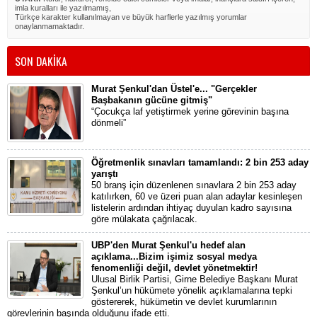
imla kuralları ile yazılmamış,
Türkçe karakter kullanılmayan ve büyük harflerle yazılmış yorumlar
onaylanmamaktadır.
SON DAKİKA
Murat Şenkul'dan Üstel'e... "Gerçekler
Başbakanın gücüne gitmiş"
“Çocukça laf yetiştirmek yerine görevinin başına
dönmeli”
Öğretmenlik sınavları tamamlandı: 2 bin 253 aday
yarıştı
50 branş için düzenlenen sınavlara 2 bin 253 aday
katılırken, 60 ve üzeri puan alan adaylar kesinleşen
listelerin ardından ihtiyaç duyulan kadro sayısına
göre mülakata çağrılacak.
UBP'den Murat Şenkul'u hedef alan
açıklama...Bizim işimiz sosyal medya
fenomenliği değil, devlet yönetmektir!
Ulusal Birlik Partisi, Girne Belediye Başkanı Murat
Şenkul’un hükümete yönelik açıklamalarına tepki
göstererek, hükümetin ve devlet kurumlarının
görevlerinin başında olduğunu ifade etti.