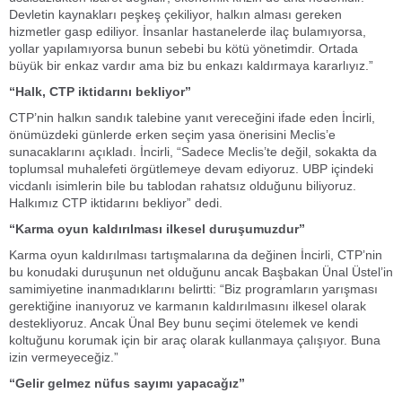
Devletin kaynakları peşkeş çekiliyor, halkın alması gereken
hizmetler gasp ediliyor. İnsanlar hastanelerde ilaç bulamıyorsa,
yollar yapılamıyorsa bunun sebebi bu kötü yönetimdir. Ortada
büyük bir enkaz vardır ama biz bu enkazı kaldırmaya kararlıyız.”
“Halk, CTP iktidarını bekliyor”
CTP’nin halkın sandık talebine yanıt vereceğini ifade eden İncirli,
önümüzdeki günlerde erken seçim yasa önerisini Meclis’e
sunacaklarını açıkladı. İncirli, “Sadece Meclis’te değil, sokakta da
toplumsal muhalefeti örgütlemeye devam ediyoruz. UBP içindeki
vicdanlı isimlerin bile bu tablodan rahatsız olduğunu biliyoruz.
Halkımız CTP iktidarını bekliyor” dedi.
“Karma oyun kaldırılması ilkesel duruşumuzdur”
Karma oyun kaldırılması tartışmalarına da değinen İncirli, CTP’nin
bu konudaki duruşunun net olduğunu ancak Başbakan Ünal Üstel’in
samimiyetine inanmadıklarını belirtti: “Biz programların yarışması
gerektiğine inanıyoruz ve karmanın kaldırılmasını ilkesel olarak
destekliyoruz. Ancak Ünal Bey bunu seçimi ötelemek ve kendi
koltuğunu korumak için bir araç olarak kullanmaya çalışıyor. Buna
izin vermeyeceğiz.”
“Gelir gelmez nüfus sayımı yapacağız”