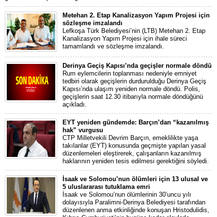
Metehan 2. Etap Kanalizasyon Yapım Projesi için
sözleşme imzalandı
Lefkoşa Türk Belediyesi’nin (LTB) Metehan 2. Etap
Kanalizasyon Yapım Projesi için ihale süreci
tamamlandı ve sözleşme imzalandı.
Derinya Geçiş Kapısı’nda geçişler normale döndü
Rum eylemcilerin toplanması nedeniyle emniyet
tedbiri olarak geçişlerin durdurulduğu Derinya Geçiş
Kapısı’nda ulaşım yeniden normale döndü. Polis,
geçişlerin saat 12.30 itibarıyla normale döndüğünü
açıkladı.
EYT yeniden gündemde: Barçın’dan “kazanılmış
hak” vurgusu
CTP Milletvekili Devrim Barçın, emeklilikte yaşa
takılanlar (EYT) konusunda geçmişte yapılan yasal
düzenlemeleri eleştirerek, çalışanların kazanılmış
haklarının yeniden tesis edilmesi gerektiğini söyledi.
İsaak ve Solomou’nun ölümleri için 13 ulusal ve
5 uluslararası tutuklama emri
İsaak ve Solomou’nun ölümlerinin 30’uncu yılı
dolayısıyla Paralimni-Derinya Belediyesi tarafından
düzenlenen anma etkinliğinde konuşan Hristodulidis,