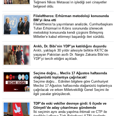
Teğmeni Nikos Metaxas’ın işlediği seri cinayetler
belgesel oldu.
Fileleftheros: Erhürman metodoloji konusunda
BM’yi ikna etti
Fileleftheros’ta yayımlanan analizde, Cumhurbaşkanı
Tufan Erhürman’ın Kıbrıs sorununda izlenecek
metodoloji konusunda kendi çizgisini Birleşmiş
Milletler’e kabul ettirmeyi başardığı ileri sürüldü.
Arıklı, Dr. Bibi’nin YDP’ye katıldığını duyurdu
Arıklı, yaklaşık 30 yıldır ailesiyle birlikte KKTC’de
yaşayan Pakistan asıllı Dr. Nargis Zakaria Bibi’nin
YDP’yi tercih ettiğini açıkladı.
Seçime doğru... Meclis 17 Ağustos haftasında
olağanüstü toplantıya çağrılacak!
Seçime doğru... Edinilen bilgilere göre Cumhuriyet
Meclisi 17 Ağustos haftasında olağanüstü toplantıya
çağrılacak ve erken Milletvekilliği Genel Seçimi ile
ilgili yasalar görüşülecek.
TDP’de eski vekiller devreye girdi: 6 ilçede ve
Gönyeli’de aday çıkarılması gündemde
İki seçimin aynı anda yapılma ihtimali ve CTP ile
özellikle Lefkoşa Türk Belediyesi (LTB) özelinde