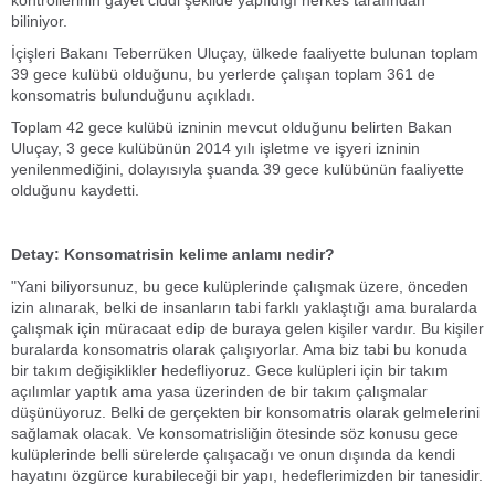
kontrollerinin gayet ciddi şekilde yapıldığı herkes tarafından
biliniyor.
İçişleri Bakanı Teberrüken Uluçay, ülkede faaliyette bulunan toplam
39 gece kulübü olduğunu, bu yerlerde çalışan toplam 361 de
konsomatris bulunduğunu açıkladı.
Toplam 42 gece kulübü izninin mevcut olduğunu belirten Bakan
Uluçay, 3 gece kulübünün 2014 yılı işletme ve işyeri izninin
yenilenmediğini, dolayısıyla şuanda 39 gece kulübünün faaliyette
olduğunu kaydetti.
Detay: Konsomatrisin kelime anlamı nedir?
"Yani biliyorsunuz, bu gece kulüplerinde çalışmak üzere, önceden
izin alınarak, belki de insanların tabi farklı yaklaştığı ama buralarda
çalışmak için müracaat edip de buraya gelen kişiler vardır. Bu kişiler
buralarda konsomatris olarak çalışıyorlar. Ama biz tabi bu konuda
bir takım değişiklikler hedefliyoruz. Gece kulüpleri için bir takım
açılımlar yaptık ama yasa üzerinden de bir takım çalışmalar
düşünüyoruz. Belki de gerçekten bir konsomatris olarak gelmelerini
sağlamak olacak. Ve konsomatrisliğin ötesinde söz konusu gece
kulüplerinde belli sürelerde çalışacağı ve onun dışında da kendi
hayatını özgürce kurabileceği bir yapı, hedeflerimizden bir tanesidir.