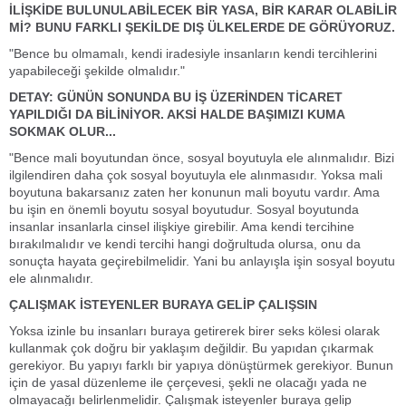
İLİŞKİDE BULUNULABİLECEK BİR YASA, BİR KARAR OLABİLİR
Mİ? BUNU FARKLI ŞEKİLDE DIŞ ÜLKELERDE DE GÖRÜYORUZ.
"Bence bu olmamalı, kendi iradesiyle insanların kendi tercihlerini
yapabileceği şekilde olmalıdır."
DETAY: GÜNÜN SONUNDA BU İŞ ÜZERİNDEN TİCARET
YAPILDIĞI DA BİLİNİYOR. AKSİ HALDE BAŞIMIZI KUMA
SOKMAK OLUR...
"Bence mali boyutundan önce, sosyal boyutuyla ele alınmalıdır. Bizi
ilgilendiren daha çok sosyal boyutuyla ele alınmasıdır. Yoksa mali
boyutuna bakarsanız zaten her konunun mali boyutu vardır. Ama
bu işin en önemli boyutu sosyal boyutudur. Sosyal boyutunda
insanlar insanlarla cinsel ilişkiye girebilir. Ama kendi tercihine
bırakılmalıdır ve kendi tercihi hangi doğrultuda olursa, onu da
sonuçta hayata geçirebilmelidir. Yani bu anlayışla işin sosyal boyutu
ele alınmalıdır.
ÇALIŞMAK İSTEYENLER BURAYA GELİP ÇALIŞSIN
Yoksa izinle bu insanları buraya getirerek birer seks kölesi olarak
kullanmak çok doğru bir yaklaşım değildir. Bu yapıdan çıkarmak
gerekiyor. Bu yapıyı farklı bir yapıya dönüştürmek gerekiyor. Bunun
için de yasal düzenleme ile çerçevesi, şekli ne olacağı yada ne
olmayacağı belirlenmelidir. Çalışmak isteyenler buraya gelip