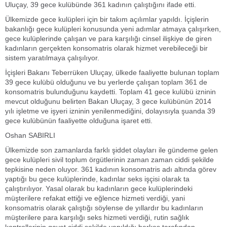
Uluçay, 39 gece kulübünde 361 kadının çalıştığını ifade etti.
Ülkemizde gece kulüpleri için bir takım açılımlar yapıldı. İçişlerin
bakanlığı gece kulüpleri konusunda yeni adımlar atmaya çalışırken,
gece kulüplerinde çalışan ve para karşılığı cinsel ilişkiye de giren
kadınların gerçekten konsomatris olarak hizmet verebileceği bir
sistem yaratılmaya çalışılıyor.
İçişleri Bakanı Teberrüken Uluçay, ülkede faaliyette bulunan toplam
39 gece kulübü olduğunu ve bu yerlerde çalışan toplam 361 de
konsomatris bulunduğunu kaydetti. Toplam 41 gece kulübü izninin
mevcut olduğunu belirten Bakan Uluçay, 3 gece kulübünün 2014
yılı işletme ve işyeri izninin yenilenmediğini, dolayısıyla şuanda 39
gece kulübünün faaliyette olduğuna işaret etti.
Oshan SABIRLI
Ülkemizde son zamanlarda farklı şiddet olayları ile gündeme gelen
gece kulüpleri sivil toplum örgütlerinin zaman zaman ciddi şekilde
tepkisine neden oluyor. 361 kadının konsomatris adı altında görev
yaptığı bu gece kulüplerinde, kadınlar seks işçisi olarak ta
çalıştırılıyor. Yasal olarak bu kadınların gece kulüplerindeki
müşterilere refakat ettiği ve eğlence hizmeti verdiği, yani
konsomatris olarak çalıştığı söylense de yıllardır bu kadınların
müşterilere para karşılığı seks hizmeti verdiği, rutin sağlık