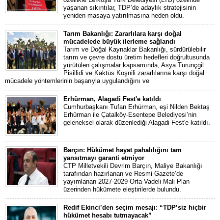
yaşanan sıkıntılar, TDP’de adaylık stratejisinin
yeniden masaya yatırılmasına neden oldu.
Tarım Bakanlığı: Zararlılara karşı doğal
mücadelede büyük ilerleme sağlandı
Tarım ve Doğal Kaynaklar Bakanlığı, sürdürülebilir
tarım ve çevre dostu üretim hedefleri doğrultusunda
yürütülen çalışmalar kapsamında, Asya Turunçgil
Pisillidi ve Kaktüs Koşnili zararlılarına karşı doğal
mücadele yöntemlerinin başarıyla uygulandığını ve
Erhürman, Alagadi Fest'e katıldı
Cumhurbaşkanı Tufan Erhürman, eşi Nilden Bektaş
Erhürman ile Çatalköy-Esentepe Belediyesi’nin
geleneksel olarak düzenlediği Alagadi Fest'e katıldı.
Barçın: Hükümet hayat pahalılığını tam
yansıtmayı garanti etmiyor
CTP Milletvekili Devrim Barçın, Maliye Bakanlığı
tarafından hazırlanan ve Resmi Gazete’de
yayımlanan 2027-2029 Orta Vadeli Mali Plan
üzerinden hükümete eleştirilerde bulundu.
Redif Ekinci’den seçim mesajı: “TDP’siz hiçbir
hükümet hesabı tutmayacak”