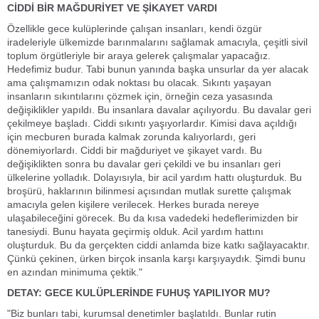
CİDDİ BİR MAĞDURİYET VE ŞİKAYET VARDI
Özellikle gece kulüplerinde çalışan insanları, kendi özgür
iradeleriyle ülkemizde barınmalarını sağlamak amacıyla, çeşitli sivil
toplum örgütleriyle bir araya gelerek çalışmalar yapacağız.
Hedefimiz budur. Tabi bunun yanında başka unsurlar da yer alacak
ama çalışmamızın odak noktası bu olacak. Sıkıntı yaşayan
insanların sıkıntılarını çözmek için, örneğin ceza yasasında
değişiklikler yapıldı. Bu insanlara davalar açılıyordu. Bu davalar geri
çekilmeye başladı. Ciddi sıkıntı yaşıyorlardır. Kimisi dava açıldığı
için mecburen burada kalmak zorunda kalıyorlardı, geri
dönemiyorlardı. Ciddi bir mağduriyet ve şikayet vardı. Bu
değişiklikten sonra bu davalar geri çekildi ve bu insanları geri
ülkelerine yolladık. Dolayısıyla, bir acil yardım hattı oluşturduk. Bu
broşürü, haklarının bilinmesi açısından mutlak surette çalışmak
amacıyla gelen kişilere verilecek. Herkes burada nereye
ulaşabileceğini görecek. Bu da kısa vadedeki hedeflerimizden bir
tanesiydi. Bunu hayata geçirmiş olduk. Acil yardım hattını
oluşturduk. Bu da gerçekten ciddi anlamda bize katkı sağlayacaktır.
Çünkü çekinen, ürken birçok insanla karşı karşıyaydık. Şimdi bunu
en azından minimuma çektik."
DETAY: GECE KULÜPLERİNDE FUHUŞ YAPILIYOR MU?
"Biz bunları tabi, kurumsal denetimler başlatıldı. Bunlar rutin