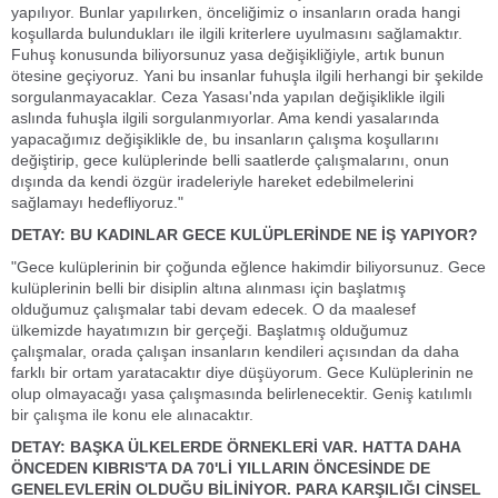
yapılıyor. Bunlar yapılırken, önceliğimiz o insanların orada hangi
koşullarda bulundukları ile ilgili kriterlere uyulmasını sağlamaktır.
Fuhuş konusunda biliyorsunuz yasa değişikliğiyle, artık bunun
ötesine geçiyoruz. Yani bu insanlar fuhuşla ilgili herhangi bir şekilde
sorgulanmayacaklar. Ceza Yasası'nda yapılan değişiklikle ilgili
aslında fuhuşla ilgili sorgulanmıyorlar. Ama kendi yasalarında
yapacağımız değişiklikle de, bu insanların çalışma koşullarını
değiştirip, gece kulüplerinde belli saatlerde çalışmalarını, onun
dışında da kendi özgür iradeleriyle hareket edebilmelerini
sağlamayı hedefliyoruz."
DETAY: BU KADINLAR GECE KULÜPLERİNDE NE İŞ YAPIYOR?
"Gece kulüplerinin bir çoğunda eğlence hakimdir biliyorsunuz. Gece
kulüplerinin belli bir disiplin altına alınması için başlatmış
olduğumuz çalışmalar tabi devam edecek. O da maalesef
ülkemizde hayatımızın bir gerçeği. Başlatmış olduğumuz
çalışmalar, orada çalışan insanların kendileri açısından da daha
farklı bir ortam yaratacaktır diye düşüyorum. Gece Kulüplerinin ne
olup olmayacağı yasa çalışmasında belirlenecektir. Geniş katılımlı
bir çalışma ile konu ele alınacaktır.
DETAY: BAŞKA ÜLKELERDE ÖRNEKLERİ VAR. HATTA DAHA
ÖNCEDEN KIBRIS'TA DA 70'Lİ YILLARIN ÖNCESİNDE DE
GENELEVLERİN OLDUĞU BİLİNİYOR. PARA KARŞILIĞI CİNSEL