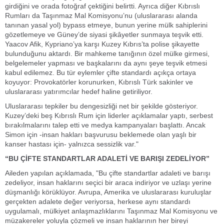
girdiğini ve orada fotoğraf çektiğini belirtti. Ayrıca diğer Kıbrıslı
Rumları da Taşınmaz Mal Komisyonu’nu (uluslararası alanda
tanınan yasal yol) bypass etmeye, bunun yerine mülk sahiplerini
gözetlemeye ve Güney’de siyasi şikâyetler sunmaya teşvik etti.
Yaacov Afik, Kypriano’ya karşı Kuzey Kıbrıs’ta polise şikayette
bulunduğunu aktardı. Bir mahkeme tanığının özel mülke girmesi,
belgelemeler yapması ve başkalarını da aynı şeye teşvik etmesi
kabul edilemez. Bu tür eylemler çifte standardı açıkça ortaya
koyuyor: Provokatörler korunurken, Kıbrıslı Türk sakinler ve
uluslararası yatırımcılar hedef haline getiriliyor.
Uluslararası tepkiler bu dengesizliği net bir şekilde gösteriyor.
Kuzey’deki beş Kıbrıslı Rum için liderler açıklamalar yaptı, serbest
bırakılmalarını talep etti ve medya kampanyaları başlattı. Ancak
Simon için -insan hakları başvurusu beklemede olan yaşlı bir
kanser hastası için- yalnızca sessizlik var."
“BU ÇİFTE STANDARTLAR ADALETİ VE BARIŞI ZEDELİYOR”
Aileden yapılan açıklamada, "Bu çifte standartlar adaleti ve barışı
zedeliyor, insan haklarını seçici bir araca indiriyor ve uzlaşı yerine
düşmanlığı körüklüyor. Avrupa, Amerika ve uluslararası kuruluşlar
gerçekten adalete değer veriyorsa, herkese aynı standardı
uygulamalı, mülkiyet anlaşmazlıklarını Taşınmaz Mal Komisyonu ve
müzakereler yoluyla çözmeli ve insan haklarının her bireyi