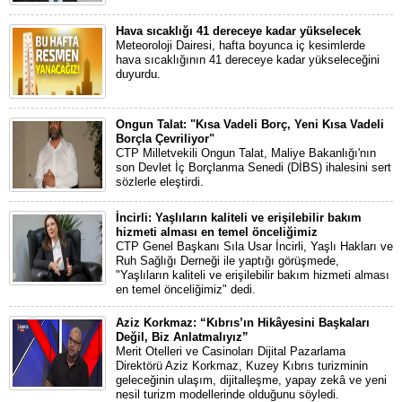
Hava sıcaklığı 41 dereceye kadar yükselecek
Meteoroloji Dairesi, hafta boyunca iç kesimlerde
hava sıcaklığının 41 dereceye kadar yükseleceğini
duyurdu.
Ongun Talat: "Kısa Vadeli Borç, Yeni Kısa Vadeli
Borçla Çevriliyor"
CTP Milletvekili Ongun Talat, Maliye Bakanlığı'nın
son Devlet İç Borçlanma Senedi (DİBS) ihalesini sert
sözlerle eleştirdi.
İncirli: Yaşlıların kaliteli ve erişilebilir bakım
hizmeti alması en temel önceliğimiz
CTP Genel Başkanı Sıla Usar İncirli, Yaşlı Hakları ve
Ruh Sağlığı Derneği ile yaptığı görüşmede,
"Yaşlıların kaliteli ve erişilebilir bakım hizmeti alması
en temel önceliğimiz" dedi.
Aziz Korkmaz: “Kıbrıs’ın Hikâyesini Başkaları
Değil, Biz Anlatmalıyız”
Merit Otelleri ve Casinoları Dijital Pazarlama
Direktörü Aziz Korkmaz, Kuzey Kıbrıs turizminin
geleceğinin ulaşım, dijitalleşme, yapay zekâ ve yeni
nesil turizm modellerinde olduğunu söyledi.