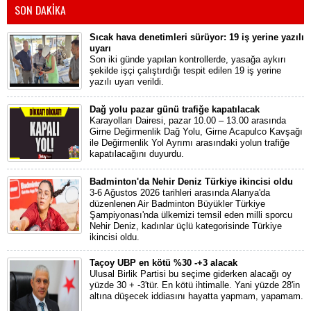
SON DAKİKA
Sıcak hava denetimleri sürüyor: 19 iş yerine yazılı
uyarı
Son iki günde yapılan kontrollerde, yasağa aykırı
şekilde işçi çalıştırdığı tespit edilen 19 iş yerine
yazılı uyarı verildi.
Dağ yolu pazar günü trafiğe kapatılacak
Karayolları Dairesi, pazar 10.00 – 13.00 arasında
Girne Değirmenlik Dağ Yolu, Girne Acapulco Kavşağı
ile Değirmenlik Yol Ayrımı arasındaki yolun trafiğe
kapatılacağını duyurdu.
Badminton'da Nehir Deniz Türkiye ikincisi oldu
3-6 Ağustos 2026 tarihleri arasında Alanya'da
düzenlenen Air Badminton Büyükler Türkiye
Şampiyonası'nda ülkemizi temsil eden milli sporcu
Nehir Deniz, kadınlar üçlü kategorisinde Türkiye
ikincisi oldu.
Taçoy UBP en kötü %30 -+3 alacak
Ulusal Birlik Partisi bu seçime giderken alacağı oy
yüzde 30 + -3'tür. En kötü ihtimalle. Yani yüzde 28'in
altına düşecek iddiasını hayatta yapmam, yapamam.