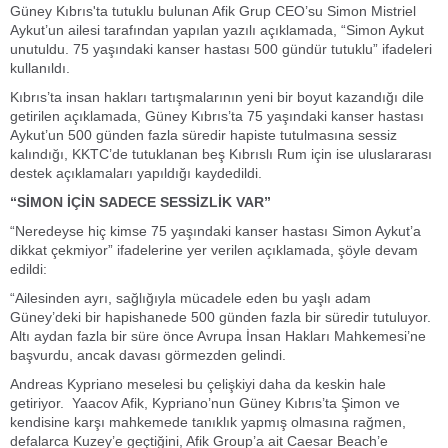
Güney Kıbrıs'ta tutuklu bulunan Afik Grup CEO’su Simon Mistriel
Aykut’un ailesi tarafından yapılan yazılı açıklamada, “Simon Aykut
unutuldu. 75 yaşındaki kanser hastası 500 gündür tutuklu” ifadeleri
kullanıldı.
Kıbrıs’ta insan hakları tartışmalarının yeni bir boyut kazandığı dile
getirilen açıklamada, Güney Kıbrıs’ta 75 yaşındaki kanser hastası
Aykut’un 500 günden fazla süredir hapiste tutulmasına sessiz
kalındığı, KKTC’de tutuklanan beş Kıbrıslı Rum için ise uluslararası
destek açıklamaları yapıldığı kaydedildi.
“SİMON İÇİN SADECE SESSİZLİK VAR”
“Neredeyse hiç kimse 75 yaşındaki kanser hastası Simon Aykut’a
dikkat çekmiyor” ifadelerine yer verilen açıklamada, şöyle devam
edildi:
“Ailesinden ayrı, sağlığıyla mücadele eden bu yaşlı adam
Güney’deki bir hapishanede 500 günden fazla bir süredir tutuluyor.
Altı aydan fazla bir süre önce Avrupa İnsan Hakları Mahkemesi’ne
başvurdu, ancak davası görmezden gelindi.
Andreas Kypriano meselesi bu çelişkiyi daha da keskin hale
getiriyor. Yaacov Afik, Kypriano’nun Güney Kıbrıs’ta Şimon ve
kendisine karşı mahkemede tanıklık yapmış olmasına rağmen,
defalarca Kuzey’e geçtiğini, Afik Group’a ait Caesar Beach’e