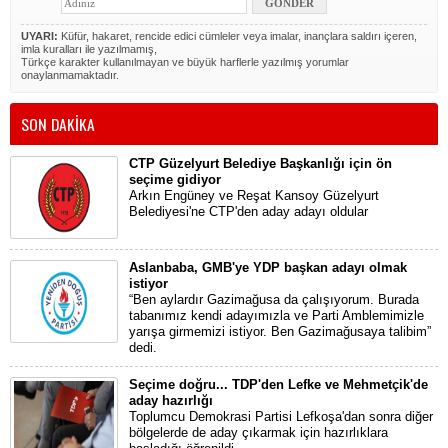
UYARI:
Küfür, hakaret, rencide edici cümleler veya imalar, inançlara saldırı içeren,
imla kuralları ile yazılmamış,
Türkçe karakter kullanılmayan ve büyük harflerle yazılmış yorumlar
onaylanmamaktadır.
SON DAKİKA
CTP Güzelyurt Belediye Başkanlığı için ön
seçime gidiyor
Arkın Engüney ve Reşat Kansoy Güzelyurt
Belediyesi'ne CTP'den aday adayı oldular
Aslanbaba, GMB'ye YDP başkan adayı olmak
istiyor
“Ben aylardır Gazimağusa da çalışıyorum. Burada
tabanımız kendi adayımızla ve Parti Amblemimizle
yarışa girmemizi istiyor. Ben Gazimağusaya talibim”
dedi.
Seçime doğru... TDP'den Lefke ve Mehmetçik'de
aday hazırlığı
Toplumcu Demokrasi Partisi Lefkoşa'dan sonra diğer
bölgelerde de aday çıkarmak için hazırlıklara