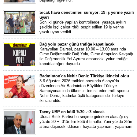
başladığı öğrenildi.
Sıcak hava denetimleri sürüyor: 19 iş yerine yazılı
uyarı
Son iki günde yapılan kontrollerde, yasağa aykırı
şekilde işçi çalıştırdığı tespit edilen 19 iş yerine
yazılı uyarı verildi.
Dağ yolu pazar günü trafiğe kapatılacak
Karayolları Dairesi, pazar 10.00 – 13.00 arasında
Girne Değirmenlik Dağ Yolu, Girne Acapulco Kavşağı
ile Değirmenlik Yol Ayrımı arasındaki yolun trafiğe
kapatılacağını duyurdu.
Badminton'da Nehir Deniz Türkiye ikincisi oldu
3-6 Ağustos 2026 tarihleri arasında Alanya'da
düzenlenen Air Badminton Büyükler Türkiye
Şampiyonası'nda ülkemizi temsil eden milli sporcu
Nehir Deniz, kadınlar üçlü kategorisinde Türkiye
ikincisi oldu.
Taçoy UBP en kötü %30 -+3 alacak
Ulusal Birlik Partisi bu seçime giderken alacağı oy
yüzde 30 + -3'tür. En kötü ihtimalle. Yani yüzde 28'in
altına düşecek iddiasını hayatta yapmam, yapamam.