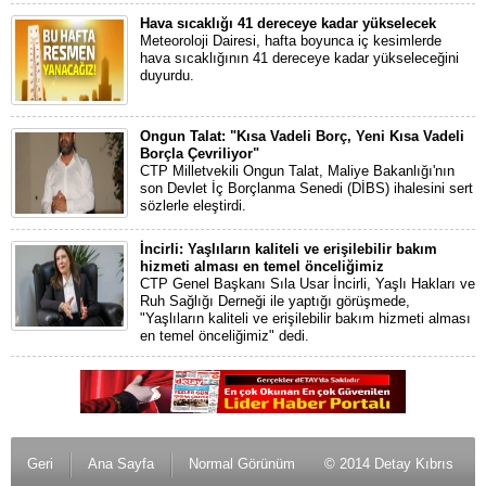
Hava sıcaklığı 41 dereceye kadar yükselecek
Meteoroloji Dairesi, hafta boyunca iç kesimlerde
hava sıcaklığının 41 dereceye kadar yükseleceğini
duyurdu.
Ongun Talat: "Kısa Vadeli Borç, Yeni Kısa Vadeli
Borçla Çevriliyor"
CTP Milletvekili Ongun Talat, Maliye Bakanlığı'nın
son Devlet İç Borçlanma Senedi (DİBS) ihalesini sert
sözlerle eleştirdi.
İncirli: Yaşlıların kaliteli ve erişilebilir bakım
hizmeti alması en temel önceliğimiz
CTP Genel Başkanı Sıla Usar İncirli, Yaşlı Hakları ve
Ruh Sağlığı Derneği ile yaptığı görüşmede,
"Yaşlıların kaliteli ve erişilebilir bakım hizmeti alması
en temel önceliğimiz" dedi.
Geri
Ana Sayfa
Normal Görünüm
© 2014 Detay Kıbrıs