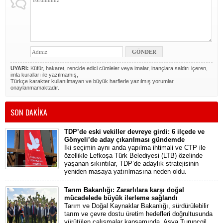
UYARI:
Küfür, hakaret, rencide edici cümleler veya imalar, inançlara saldırı içeren,
imla kuralları ile yazılmamış,
Türkçe karakter kullanılmayan ve büyük harflerle yazılmış yorumlar
onaylanmamaktadır.
SON DAKİKA
TDP’de eski vekiller devreye girdi: 6 ilçede ve
Gönyeli’de aday çıkarılması gündemde
İki seçimin aynı anda yapılma ihtimali ve CTP ile
özellikle Lefkoşa Türk Belediyesi (LTB) özelinde
yaşanan sıkıntılar, TDP’de adaylık stratejisinin
yeniden masaya yatırılmasına neden oldu.
Tarım Bakanlığı: Zararlılara karşı doğal
mücadelede büyük ilerleme sağlandı
Tarım ve Doğal Kaynaklar Bakanlığı, sürdürülebilir
tarım ve çevre dostu üretim hedefleri doğrultusunda
yürütülen çalışmalar kapsamında, Asya Turunçgil