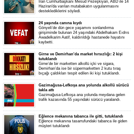
İran Cumhurbaşkanı Mesud Pezeşkiyan, ABD ile 14
Haziran'da varılan mutabakatın uygulanmasını
desteklediklerini söyledi.
24 yaşında canına kıydı
Gönyeli’de dün gece yaşamını sonlandırma
girişiminde bulunan 24 yaşındaki Abdelhakam Eıdrıs
Awadelkarim Aatif, kaldırıldığı hastanede hayatını
kaybetti.
Girne ve Demirhan’da market hırsızlığı: 2 kişi
tutuklandı
Girne’de bir marketten alkollü içki ve sigara,
Demirhan’da ise bir süpermarketten 2 kutu tıraş
bıçağı çaldıkları tespit edilen iki kişi tutuklandı.
Gazimağusa-Lefkoşa ana yolunda alkollü sürücü
takla attı
Gazimağusa-Lefkoşa ana yolunda meydana gelen
trafik kazasında 55 yaşındaki sürücü yaralandı.
Eğlence mekanına tabanca ile gitti, tutuklandı
Eğlence mekanına tasarrufundaki tabanca ile giden
müşteri tutuklandı