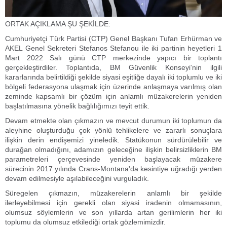
ORTAK AÇIKLAMA ŞU ŞEKİLDE:
Cumhuriyetçi Türk Partisi (CTP) Genel Başkanı Tufan Erhürman ve
AKEL Genel Sekreteri Stefanos Stefanou ile iki partinin heyetleri 1
Mart 2022 Salı günü CTP merkezinde yapıcı bir toplantı
gerçekleştirdiler. Toplantıda, BM Güvenlik Konseyi
nin ilgili
'
kararlarında belirtildiği şekilde siyasi eşitliğe dayalı iki toplumlu ve iki
bölgeli federasyona ulaşmak için üzerinde anlaşmaya varılmış olan
zeminde kapsamlı bir çözüm için anlamlı müzakerelerin yeniden
başlatılmasına yönelik bağlılığımızı teyit ettik.
Devam etmekte olan çıkmazın ve mevcut durumun iki toplumun da
aleyhine oluşturduğu çok yönlü tehlikelere ve zararlı sonuçlara
ilişkin derin endişemizi yineledik. Statükonun sürdürülebilir ve
durağan olmadığını, adamızın geleceğine ilişkin belirsizliklerin BM
parametreleri çerçevesinde yeniden başlayacak müzakere
sürecinin 2017 yılında Crans-Montana'da kesintiye uğradığı yerden
devam edilmesiyle aşılabileceğini vurguladık.
Süregelen çıkmazın, müzakerelerin anlamlı bir şekilde
ilerleyebilmesi için gerekli olan siyasi iradenin olmamasının,
olumsuz söylemlerin ve son yıllarda artan gerilimlerin her iki
toplumu da olumsuz etkilediği ortak gözlemimizdir.