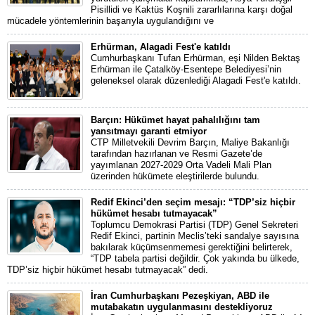
Pisillidi ve Kaktüs Koşnili zararlılarına karşı doğal
mücadele yöntemlerinin başarıyla uygulandığını ve
Erhürman, Alagadi Fest'e katıldı
Cumhurbaşkanı Tufan Erhürman, eşi Nilden Bektaş
Erhürman ile Çatalköy-Esentepe Belediyesi’nin
geleneksel olarak düzenlediği Alagadi Fest'e katıldı.
Barçın: Hükümet hayat pahalılığını tam
yansıtmayı garanti etmiyor
CTP Milletvekili Devrim Barçın, Maliye Bakanlığı
tarafından hazırlanan ve Resmi Gazete’de
yayımlanan 2027-2029 Orta Vadeli Mali Plan
üzerinden hükümete eleştirilerde bulundu.
Redif Ekinci’den seçim mesajı: “TDP’siz hiçbir
hükümet hesabı tutmayacak”
Toplumcu Demokrasi Partisi (TDP) Genel Sekreteri
Redif Ekinci, partinin Meclis’teki sandalye sayısına
bakılarak küçümsenmemesi gerektiğini belirterek,
“TDP tabela partisi değildir. Çok yakında bu ülkede,
TDP’siz hiçbir hükümet hesabı tutmayacak” dedi.
İran Cumhurbaşkanı Pezeşkiyan, ABD ile
mutabakatın uygulanmasını destekliyoruz