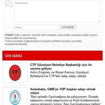
UYARI:
Küfür, hakaret, rencide edici cümleler veya imalar, inançlara saldırı içeren,
imla kuralları ile yazılmamış,
Türkçe karakter kullanılmayan ve büyük harflerle yazılmış yorumlar
onaylanmamaktadır.
SON DAKİKA
CTP Güzelyurt Belediye Başkanlığı için ön
seçime gidiyor
Arkın Engüney ve Reşat Kansoy Güzelyurt
Belediyesi'ne CTP'den aday adayı oldular
Aslanbaba, GMB'ye YDP başkan adayı olmak
istiyor
“Ben aylardır Gazimağusa da çalışıyorum. Burada
tabanımız kendi adayımızla ve Parti Amblemimizle
yarışa girmemizi istiyor. Ben Gazimağusaya talibim”