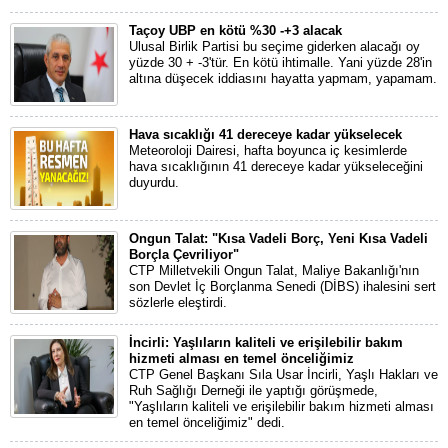
Taçoy UBP en kötü %30 -+3 alacak
Ulusal Birlik Partisi bu seçime giderken alacağı oy
yüzde 30 + -3'tür. En kötü ihtimalle. Yani yüzde 28'in
altına düşecek iddiasını hayatta yapmam, yapamam.
Hava sıcaklığı 41 dereceye kadar yükselecek
Meteoroloji Dairesi, hafta boyunca iç kesimlerde
hava sıcaklığının 41 dereceye kadar yükseleceğini
duyurdu.
Ongun Talat: "Kısa Vadeli Borç, Yeni Kısa Vadeli
Borçla Çevriliyor"
CTP Milletvekili Ongun Talat, Maliye Bakanlığı'nın
son Devlet İç Borçlanma Senedi (DİBS) ihalesini sert
sözlerle eleştirdi.
İncirli: Yaşlıların kaliteli ve erişilebilir bakım
hizmeti alması en temel önceliğimiz
CTP Genel Başkanı Sıla Usar İncirli, Yaşlı Hakları ve
Ruh Sağlığı Derneği ile yaptığı görüşmede,
"Yaşlıların kaliteli ve erişilebilir bakım hizmeti alması
en temel önceliğimiz" dedi.