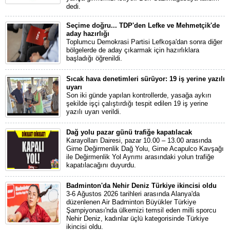
dedi.
Seçime doğru... TDP'den Lefke ve Mehmetçik'de
aday hazırlığı
Toplumcu Demokrasi Partisi Lefkoşa'dan sonra diğer
bölgelerde de aday çıkarmak için hazırlıklara
başladığı öğrenildi.
Sıcak hava denetimleri sürüyor: 19 iş yerine yazılı
uyarı
Son iki günde yapılan kontrollerde, yasağa aykırı
şekilde işçi çalıştırdığı tespit edilen 19 iş yerine
yazılı uyarı verildi.
Dağ yolu pazar günü trafiğe kapatılacak
Karayolları Dairesi, pazar 10.00 – 13.00 arasında
Girne Değirmenlik Dağ Yolu, Girne Acapulco Kavşağı
ile Değirmenlik Yol Ayrımı arasındaki yolun trafiğe
kapatılacağını duyurdu.
Badminton'da Nehir Deniz Türkiye ikincisi oldu
3-6 Ağustos 2026 tarihleri arasında Alanya'da
düzenlenen Air Badminton Büyükler Türkiye
Şampiyonası'nda ülkemizi temsil eden milli sporcu
Nehir Deniz, kadınlar üçlü kategorisinde Türkiye
ikincisi oldu.