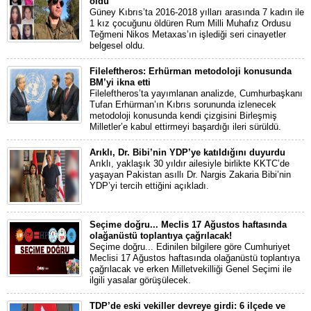
oldu
Güney Kıbrıs’ta 2016-2018 yılları arasında 7 kadın ile
1 kız çocuğunu öldüren Rum Milli Muhafız Ordusu
Teğmeni Nikos Metaxas’ın işlediği seri cinayetler
belgesel oldu.
Fileleftheros: Erhürman metodoloji konusunda
BM’yi ikna etti
Fileleftheros’ta yayımlanan analizde, Cumhurbaşkanı
Tufan Erhürman’ın Kıbrıs sorununda izlenecek
metodoloji konusunda kendi çizgisini Birleşmiş
Milletler’e kabul ettirmeyi başardığı ileri sürüldü.
Arıklı, Dr. Bibi’nin YDP’ye katıldığını duyurdu
Arıklı, yaklaşık 30 yıldır ailesiyle birlikte KKTC’de
yaşayan Pakistan asıllı Dr. Nargis Zakaria Bibi’nin
YDP’yi tercih ettiğini açıkladı.
Seçime doğru... Meclis 17 Ağustos haftasında
olağanüstü toplantıya çağrılacak!
Seçime doğru... Edinilen bilgilere göre Cumhuriyet
Meclisi 17 Ağustos haftasında olağanüstü toplantıya
çağrılacak ve erken Milletvekilliği Genel Seçimi ile
ilgili yasalar görüşülecek.
TDP’de eski vekiller devreye girdi: 6 ilçede ve