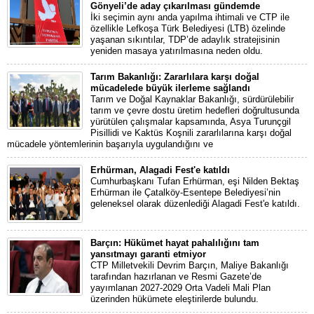
Gönyeli’de aday çıkarılması gündemde
İki seçimin aynı anda yapılma ihtimali ve CTP ile
özellikle Lefkoşa Türk Belediyesi (LTB) özelinde
yaşanan sıkıntılar, TDP’de adaylık stratejisinin
yeniden masaya yatırılmasına neden oldu.
Tarım Bakanlığı: Zararlılara karşı doğal
mücadelede büyük ilerleme sağlandı
Tarım ve Doğal Kaynaklar Bakanlığı, sürdürülebilir
tarım ve çevre dostu üretim hedefleri doğrultusunda
yürütülen çalışmalar kapsamında, Asya Turunçgil
Pisillidi ve Kaktüs Koşnili zararlılarına karşı doğal
mücadele yöntemlerinin başarıyla uygulandığını ve
Erhürman, Alagadi Fest'e katıldı
Cumhurbaşkanı Tufan Erhürman, eşi Nilden Bektaş
Erhürman ile Çatalköy-Esentepe Belediyesi’nin
geleneksel olarak düzenlediği Alagadi Fest'e katıldı.
Barçın: Hükümet hayat pahalılığını tam
yansıtmayı garanti etmiyor
CTP Milletvekili Devrim Barçın, Maliye Bakanlığı
tarafından hazırlanan ve Resmi Gazete’de
yayımlanan 2027-2029 Orta Vadeli Mali Plan
üzerinden hükümete eleştirilerde bulundu.