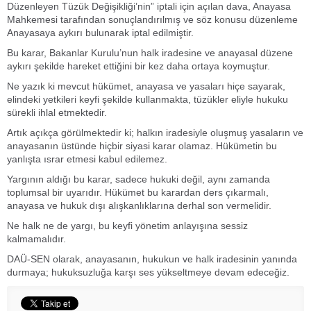
Düzenleyen Tüzük Değişikliği’nin” iptali için açılan dava, Anayasa
Mahkemesi tarafından sonuçlandırılmış ve söz konusu düzenleme
Anayasaya aykırı bulunarak iptal edilmiştir.
Bu karar, Bakanlar Kurulu’nun halk iradesine ve anayasal düzene
aykırı şekilde hareket ettiğini bir kez daha ortaya koymuştur.
Ne yazık ki mevcut hükümet, anayasa ve yasaları hiçe sayarak,
elindeki yetkileri keyfi şekilde kullanmakta, tüzükler eliyle hukuku
sürekli ihlal etmektedir.
Artık açıkça görülmektedir ki; halkın iradesiyle oluşmuş yasaların ve
anayasanın üstünde hiçbir siyasi karar olamaz. Hükümetin bu
yanlışta ısrar etmesi kabul edilemez.
Yargının aldığı bu karar, sadece hukuki değil, aynı zamanda
toplumsal bir uyarıdır. Hükümet bu karardan ders çıkarmalı,
anayasa ve hukuk dışı alışkanlıklarına derhal son vermelidir.
Ne halk ne de yargı, bu keyfi yönetim anlayışına sessiz
kalmamalıdır.
DAÜ-SEN olarak, anayasanın, hukukun ve halk iradesinin yanında
durmaya; hukuksuzluğa karşı ses yükseltmeye devam edeceğiz.