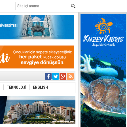
C
yor
azırlığı
K
TEKNOLOJİ
ENGLISH
Çevriliyor"
alması en temel
 Anlatmalıyız”
 Festival