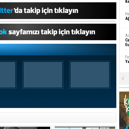
Ke
Ha
A
A
C
Eu
Tü
y
Fı
Y
E
Ba
iş
Ar
2
Fa
S