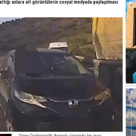
 attığı anlara ait görüntülerin sosyal medyada paylaşılması
Girne-Değirmenlik Anayolu üzerinde bir araç