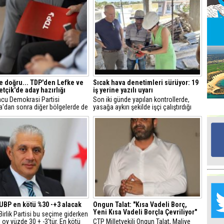
Ed
G
Ta
İn
Ad
 doğru... TDP'den Lefke ve
Sıcak hava denetimleri sürüyor: 19
çik'de aday hazırlığı
iş yerine yazılı uyarı
cu Demokrasi Partisi
Son iki günde yapılan kontrollerde,
Al
a'dan sonra diğer bölgelerde de
yasağa aykırı şekilde işçi çalıştırdığı
F
karmak için hazırlıklara
tespit edilen 19 iş yerine yazılı uyarı
ğı öğrenildi.
verildi.
Tu
İk
Yr
Y
H
UBP en kötü %30 -+3 alacak
Ongun Talat: "Kısa Vadeli Borç,
Yeni Kısa Vadeli Borçla Çevriliyor"
Ra
Birlik Partisi bu seçime giderken
Ba
 oy yüzde 30 + -3'tür. En kötü
CTP Milletvekili Ongun Talat, Maliye