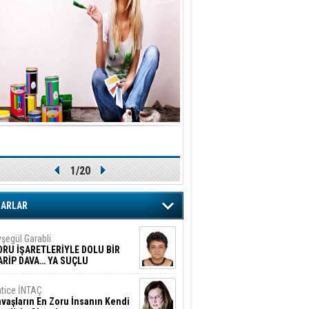
1/20
ZARLAR
şegül Garabli
ORU İŞARETLERİYLE DOLU BİR
ARİP DAVA… YA SUÇLU
EĞİLSE???
tice İNTAÇ
vaşların En Zoru İnsanın Kendi