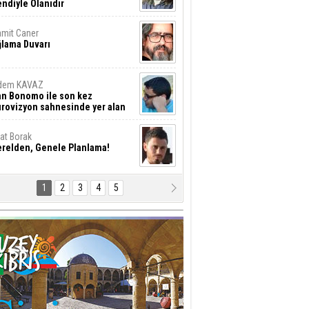
ndiyle Olanıdır
mit Caner
ğlama Duvarı
dem KAVAZ
an Bonomo ile son kez
rovizyon sahnesinde yer alan
rkiye 10 yıl aradan sonra
eniden yarışmaya dönecek mi?
rat Borak
erelden, Genele Planlama!
1
2
3
4
5
rkut YILMABAŞAR
yrak tartışmaları ve ihalesiz
ler!
if Alasya
015 SONRASI VE AKINCI.
tma Baysal
URLAR İÇİ’NDE KOLAYDIR ÖLMEK