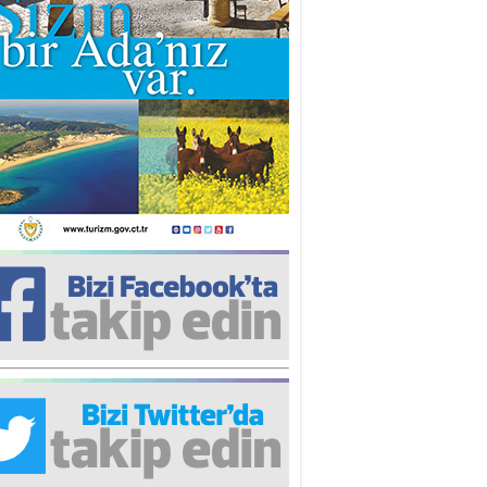
iz TUNCEL
öz göre göre…
ner ULUTAŞ
şallah St. Lois ile Hakkaido
ası gibi olmayız !...
i KİŞMİR
IRSAT VE KORKU
rgut ÇALICI
i Lakırdı da benden!
d. Doç. Ercan HOŞKARA
atırım Yapmazsan Var Olamazsın:
edefteki Kurum Kıb-Tek
na Sarro
şıma gelen skandal olayı