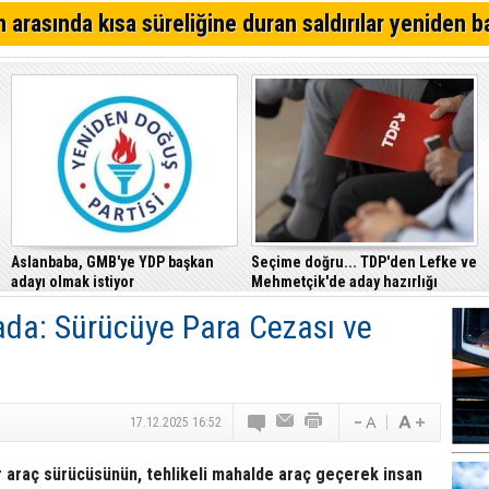
Alsancak'ta Kırık Bardaklı Kavga: İki Kişi Yaralandı
 arasında kısa süreliğine duran saldırılar yeniden b
CTP, Cezaevi Disiplin Tüzüğü’nde yapılan değişiklikler
Mahkemesi’ne taşıdı
Girne – Çamlıbel ana yolunda ölümlü kaza… Turan Obalı 
Aslanbaba, GMB'ye YDP başkan
Seçime doğru... TDP'den Lefke ve
adayı olmak istiyor
Mehmetçik'de aday hazırlığı
ada: Sürücüye Para Cezası ve
17.12.2025 16:52
r araç sürücüsünün, tehlikeli mahalde araç geçerek insan