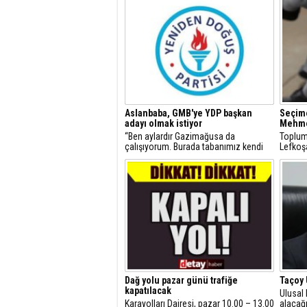
Aslanbaba, GMB'ye YDP başkan
Seçime
adayı olmak istiyor
Mehmet
“Ben aylardır Gazimağusa da
Toplum
çalışıyorum. Burada tabanımız kendi
Lefkoş
adayımızla ve Parti Amblemimizle
aday çı
yarışa girmemizi istiyor. Ben
başladı
Gazimağusaya talibim” dedi.
Dağ yolu pazar günü trafiğe
Taçoy 
kapatılacak
Ulusal 
Karayolları Dairesi, pazar 10.00 – 13.00
alacağı