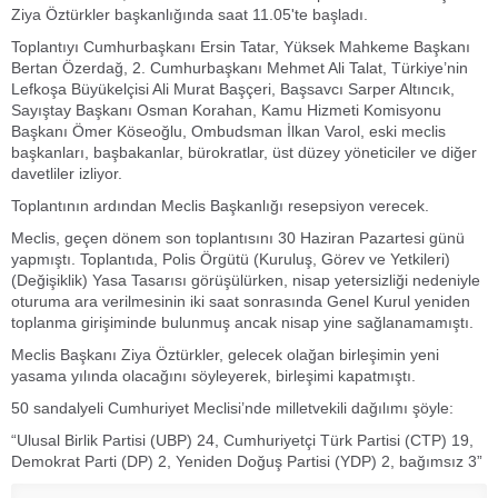
Ziya Öztürkler başkanlığında saat 11.05'te başladı.
Toplantıyı Cumhurbaşkanı Ersin Tatar, Yüksek Mahkeme Başkanı
Bertan Özerdağ, 2. Cumhurbaşkanı Mehmet Ali Talat, Türkiye’nin
Lefkoşa Büyükelçisi Ali Murat Başçeri, Başsavcı Sarper Altıncık,
Sayıştay Başkanı Osman Korahan, Kamu Hizmeti Komisyonu
Başkanı Ömer Köseoğlu, Ombudsman İlkan Varol, eski meclis
başkanları, başbakanlar, bürokratlar, üst düzey yöneticiler ve diğer
davetliler izliyor.
Toplantının ardından Meclis Başkanlığı resepsiyon verecek.
Meclis, geçen dönem son toplantısını 30 Haziran Pazartesi günü
yapmıştı. Toplantıda, Polis Örgütü (Kuruluş, Görev ve Yetkileri)
(Değişiklik) Yasa Tasarısı görüşülürken, nisap yetersizliği nedeniyle
oturuma ara verilmesinin iki saat sonrasında Genel Kurul yeniden
toplanma girişiminde bulunmuş ancak nisap yine sağlanamamıştı.
Meclis Başkanı Ziya Öztürkler, gelecek olağan birleşimin yeni
yasama yılında olacağını söyleyerek, birleşimi kapatmıştı.
50 sandalyeli Cumhuriyet Meclisi’nde milletvekili dağılımı şöyle:
“Ulusal Birlik Partisi (UBP) 24, Cumhuriyetçi Türk Partisi (CTP) 19,
Demokrat Parti (DP) 2, Yeniden Doğuş Partisi (YDP) 2, bağımsız 3”