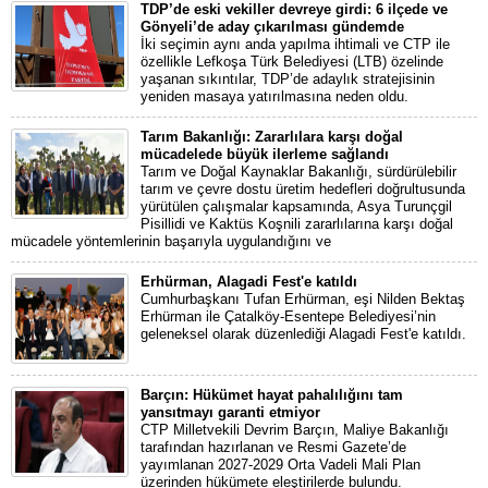
TDP’de eski vekiller devreye girdi: 6 ilçede ve
Gönyeli’de aday çıkarılması gündemde
İki seçimin aynı anda yapılma ihtimali ve CTP ile
özellikle Lefkoşa Türk Belediyesi (LTB) özelinde
yaşanan sıkıntılar, TDP’de adaylık stratejisinin
yeniden masaya yatırılmasına neden oldu.
Tarım Bakanlığı: Zararlılara karşı doğal
mücadelede büyük ilerleme sağlandı
Tarım ve Doğal Kaynaklar Bakanlığı, sürdürülebilir
tarım ve çevre dostu üretim hedefleri doğrultusunda
yürütülen çalışmalar kapsamında, Asya Turunçgil
Pisillidi ve Kaktüs Koşnili zararlılarına karşı doğal
mücadele yöntemlerinin başarıyla uygulandığını ve
Erhürman, Alagadi Fest'e katıldı
Cumhurbaşkanı Tufan Erhürman, eşi Nilden Bektaş
Erhürman ile Çatalköy-Esentepe Belediyesi’nin
geleneksel olarak düzenlediği Alagadi Fest'e katıldı.
Barçın: Hükümet hayat pahalılığını tam
yansıtmayı garanti etmiyor
CTP Milletvekili Devrim Barçın, Maliye Bakanlığı
tarafından hazırlanan ve Resmi Gazete’de
yayımlanan 2027-2029 Orta Vadeli Mali Plan
üzerinden hükümete eleştirilerde bulundu.