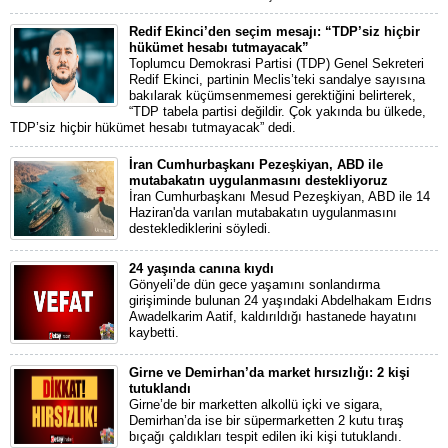
Redif Ekinci’den seçim mesajı: “TDP’siz hiçbir
hükümet hesabı tutmayacak”
Toplumcu Demokrasi Partisi (TDP) Genel Sekreteri
Redif Ekinci, partinin Meclis’teki sandalye sayısına
bakılarak küçümsenmemesi gerektiğini belirterek,
“TDP tabela partisi değildir. Çok yakında bu ülkede,
TDP’siz hiçbir hükümet hesabı tutmayacak” dedi.
İran Cumhurbaşkanı Pezeşkiyan, ABD ile
mutabakatın uygulanmasını destekliyoruz
İran Cumhurbaşkanı Mesud Pezeşkiyan, ABD ile 14
Haziran'da varılan mutabakatın uygulanmasını
desteklediklerini söyledi.
24 yaşında canına kıydı
Gönyeli’de dün gece yaşamını sonlandırma
girişiminde bulunan 24 yaşındaki Abdelhakam Eıdrıs
Awadelkarim Aatif, kaldırıldığı hastanede hayatını
kaybetti.
Girne ve Demirhan’da market hırsızlığı: 2 kişi
tutuklandı
Girne’de bir marketten alkollü içki ve sigara,
Demirhan’da ise bir süpermarketten 2 kutu tıraş
bıçağı çaldıkları tespit edilen iki kişi tutuklandı.