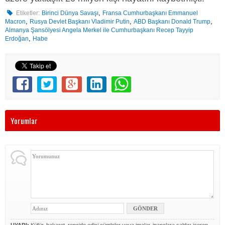
,
Etiketler:
Birinci Dünya Savaşı
Fransa Cumhurbaşkanı Emmanuel
,
,
,
Macron
Rusya Devlet Başkanı Vladimir Putin
ABD Başkanı Donald Trump
Almanya Şansölyesi Angela Merkel ile Cumhurbaşkanı Recep Tayyip
,
Erdoğan
Habe
Yorumlar
UYARI:
Küfür, hakaret, rencide edici cümleler veya imalar, inançlara saldırı içeren,