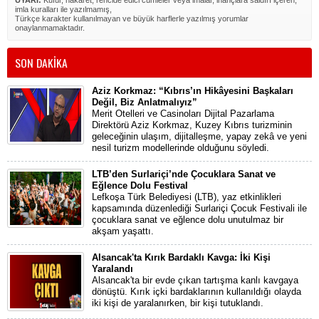
imla kuralları ile yazılmamış,
Türkçe karakter kullanılmayan ve büyük harflerle yazılmış yorumlar
onaylanmamaktadır.
SON DAKİKA
Aziz Korkmaz: “Kıbrıs’ın Hikâyesini Başkaları
Değil, Biz Anlatmalıyız”
Merit Otelleri ve Casinoları Dijital Pazarlama
Direktörü Aziz Korkmaz, Kuzey Kıbrıs turizminin
geleceğinin ulaşım, dijitalleşme, yapay zekâ ve yeni
nesil turizm modellerinde olduğunu söyledi.
LTB’den Surlariçi’nde Çocuklara Sanat ve
Eğlence Dolu Festival
Lefkoşa Türk Belediyesi (LTB), yaz etkinlikleri
kapsamında düzenlediği Surlariçi Çocuk Festivali ile
çocuklara sanat ve eğlence dolu unutulmaz bir
akşam yaşattı.
Alsancak'ta Kırık Bardaklı Kavga: İki Kişi
Yaralandı
Alsancak'ta bir evde çıkan tartışma kanlı kavgaya
dönüştü. Kırık içki bardaklarının kullanıldığı olayda
iki kişi de yaralanırken, bir kişi tutuklandı.