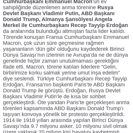
Cumhurbaşkanı Emmanuel Macron
’un ev
sahipliğinde düzenlenen anma törenine
Rusya
Devlet Başkanı Vladimir Putin, ABD Başkanı
Donald Trump, Almanya Şansölyesi Angela
Merkel ile Cumhurbaşkanı Recep Tayyip Erdoğan
da aralarında bulunduğu altmıştan fazla lider katıldı.
Törende konuşan Fransa Cumhurbaşkanı Emmanuel
Macron, çok uzun süre geçmesine rağmen
yaşananların ‘dün gibi’ olduğunu kaydederek Birinci
Dünya Savaşı’nın izlerinin ne Avrupa’da ne de dünya
genelinde hiçbir zaman unutulmaması gerektiğini
ifade etti. Macron, törene katılan liderlere “Gelin,
birbirimize korku salmak yerine umut inşa edelim”
diye seslendi. Türkiye Cumhurbaşkanı Recep Tayyip
Erdoğan, Fransa’nın başkenti Paris’te ABD Başkanı
Donald Trump ile görüştü. Erdoğan, Rusya Devlet
Başkanı Vladimir Putin’le de kısa bir sohbet
gerçekleştirdi. Öte yandan Paris’te gerçekleşen anma
törenleri kapsamında ABD Başkanı Donald Trump’ı
taşıyan konvoya yönelik bir protesto gerçekleştirildi.
1914 ile 1918 yılları arasında yapılan Birinci Dünya
Savaşı’nda 9.7 milyonu asker, 10 milyonu sivil olmak
üzere yaklaşık 20 milyon kişi hayatını kaybetmişti.