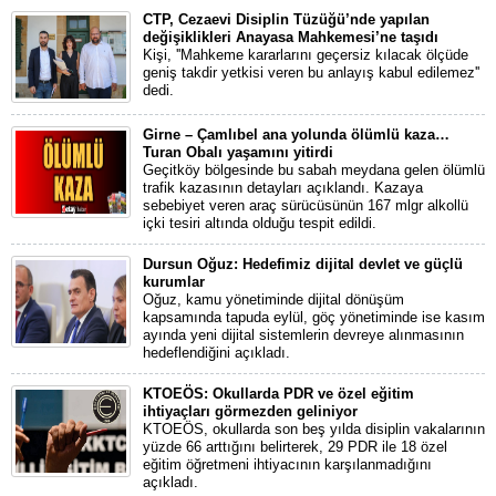
CTP, Cezaevi Disiplin Tüzüğü’nde yapılan
değişiklikleri Anayasa Mahkemesi’ne taşıdı
Kişi, ''Mahkeme kararlarını geçersiz kılacak ölçüde
geniş takdir yetkisi veren bu anlayış kabul edilemez''
dedi.
Girne – Çamlıbel ana yolunda ölümlü kaza…
Turan Obalı yaşamını yitirdi
Geçitköy bölgesinde bu sabah meydana gelen ölümlü
trafik kazasının detayları açıklandı. Kazaya
sebebiyet veren araç sürücüsünün 167 mlgr alkollü
içki tesiri altında olduğu tespit edildi.
Dursun Oğuz: Hedefimiz dijital devlet ve güçlü
kurumlar
Oğuz, kamu yönetiminde dijital dönüşüm
kapsamında tapuda eylül, göç yönetiminde ise kasım
ayında yeni dijital sistemlerin devreye alınmasının
hedeflendiğini açıkladı.
KTOEÖS: Okullarda PDR ve özel eğitim
ihtiyaçları görmezden geliniyor
KTOEÖS, okullarda son beş yılda disiplin vakalarının
yüzde 66 arttığını belirterek, 29 PDR ile 18 özel
eğitim öğretmeni ihtiyacının karşılanmadığını
açıkladı.