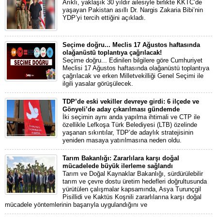
Arıklı, yaklaşık 30 yıldır ailesiyle birlikte KKTC’de
yaşayan Pakistan asıllı Dr. Nargis Zakaria Bibi’nin
YDP’yi tercih ettiğini açıkladı.
Seçime doğru... Meclis 17 Ağustos haftasında
olağanüstü toplantıya çağrılacak!
Seçime doğru... Edinilen bilgilere göre Cumhuriyet
Meclisi 17 Ağustos haftasında olağanüstü toplantıya
çağrılacak ve erken Milletvekilliği Genel Seçimi ile
ilgili yasalar görüşülecek.
TDP’de eski vekiller devreye girdi: 6 ilçede ve
Gönyeli’de aday çıkarılması gündemde
İki seçimin aynı anda yapılma ihtimali ve CTP ile
özellikle Lefkoşa Türk Belediyesi (LTB) özelinde
yaşanan sıkıntılar, TDP’de adaylık stratejisinin
yeniden masaya yatırılmasına neden oldu.
Tarım Bakanlığı: Zararlılara karşı doğal
mücadelede büyük ilerleme sağlandı
Tarım ve Doğal Kaynaklar Bakanlığı, sürdürülebilir
tarım ve çevre dostu üretim hedefleri doğrultusunda
yürütülen çalışmalar kapsamında, Asya Turunçgil
Pisillidi ve Kaktüs Koşnili zararlılarına karşı doğal
mücadele yöntemlerinin başarıyla uygulandığını ve