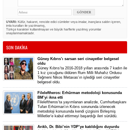
UYARI:
Küfür, hakaret, rencide edici cümleler veya imalar, inançlara saldırı içeren,
imla kuralları ile yazılmamış,
Türkçe karakter kullanılmayan ve büyük harflerle yazılmış yorumlar
onaylanmamaktadır.
SON DAKİKA
Güney Kıbrıs’ı sarsan seri cinayetler belgesel
oldu
Güney Kıbrıs’ta 2016-2018 yılları arasında 7 kadın ile
1 kız çocuğunu öldüren Rum Milli Muhafız Ordusu
Teğmeni Nikos Metaxas’ın işlediği seri cinayetler
belgesel oldu.
Fileleftheros: Erhürman metodoloji konusunda
BM’yi ikna etti
Fileleftheros’ta yayımlanan analizde, Cumhurbaşkanı
Tufan Erhürman’ın Kıbrıs sorununda izlenecek
metodoloji konusunda kendi çizgisini Birleşmiş
Milletler’e kabul ettirmeyi başardığı ileri sürüldü.
Arıklı, Dr. Bibi’nin YDP’ye katıldığını duyurdu