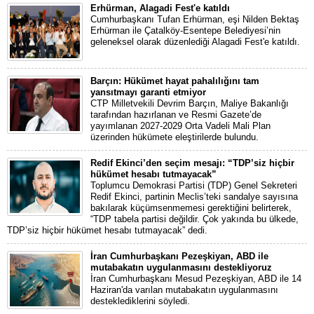
Erhürman, Alagadi Fest'e katıldı
Cumhurbaşkanı Tufan Erhürman, eşi Nilden Bektaş
Erhürman ile Çatalköy-Esentepe Belediyesi’nin
geleneksel olarak düzenlediği Alagadi Fest'e katıldı.
Barçın: Hükümet hayat pahalılığını tam
yansıtmayı garanti etmiyor
CTP Milletvekili Devrim Barçın, Maliye Bakanlığı
tarafından hazırlanan ve Resmi Gazete’de
yayımlanan 2027-2029 Orta Vadeli Mali Plan
üzerinden hükümete eleştirilerde bulundu.
Redif Ekinci’den seçim mesajı: “TDP’siz hiçbir
hükümet hesabı tutmayacak”
Toplumcu Demokrasi Partisi (TDP) Genel Sekreteri
Redif Ekinci, partinin Meclis’teki sandalye sayısına
bakılarak küçümsenmemesi gerektiğini belirterek,
“TDP tabela partisi değildir. Çok yakında bu ülkede,
TDP’siz hiçbir hükümet hesabı tutmayacak” dedi.
İran Cumhurbaşkanı Pezeşkiyan, ABD ile
mutabakatın uygulanmasını destekliyoruz
İran Cumhurbaşkanı Mesud Pezeşkiyan, ABD ile 14
Haziran'da varılan mutabakatın uygulanmasını
desteklediklerini söyledi.