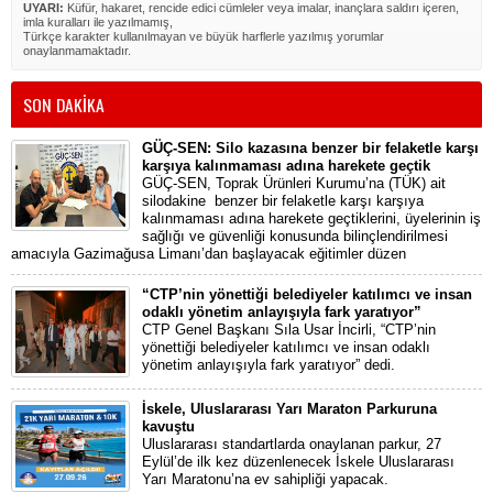
UYARI:
Küfür, hakaret, rencide edici cümleler veya imalar, inançlara saldırı içeren,
imla kuralları ile yazılmamış,
Türkçe karakter kullanılmayan ve büyük harflerle yazılmış yorumlar
onaylanmamaktadır.
SON DAKİKA
GÜÇ-SEN: Silo kazasına benzer bir felaketle karşı
karşıya kalınmaması adına harekete geçtik
GÜÇ-SEN, Toprak Ürünleri Kurumu’na (TÜK) ait
silodakine benzer bir felaketle karşı karşıya
kalınmaması adına harekete geçtiklerini, üyelerinin iş
sağlığı ve güvenliği konusunda bilinçlendirilmesi
amacıyla Gazimağusa Limanı’dan başlayacak eğitimler düzen
“CTP’nin yönettiği belediyeler katılımcı ve insan
odaklı yönetim anlayışıyla fark yaratıyor”
CTP Genel Başkanı Sıla Usar İncirli, “CTP’nin
yönettiği belediyeler katılımcı ve insan odaklı
yönetim anlayışıyla fark yaratıyor” dedi.
İskele, Uluslararası Yarı Maraton Parkuruna
kavuştu
Uluslararası standartlarda onaylanan parkur, 27
Eylül’de ilk kez düzenlenecek İskele Uluslararası
Yarı Maratonu’na ev sahipliği yapacak.