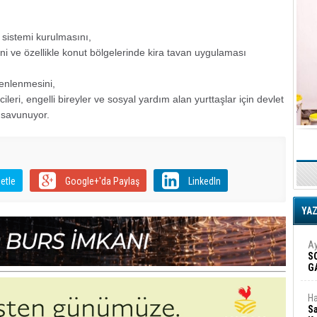
m sistemi kurulmasını,
ini ve özellikle konut bölgelerinde kira tavan uygulaması
zenlenmesini,
leri, engelli bireyler ve sosyal yardım alan yurttaşlar için devlet
 savunuyor.
etle
Google+'da Paylaş
LinkedIn
YA
Ay
S
G
D
Ha
Sa