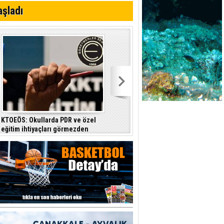
aşladı
KTOEÖS: Okullarda PDR ve özel
Basın-Sen: Sistem çöktü, ülkenin
eğitim ihtiyaçları görmezden
ihtiyacı halktan yana bir yönetim
geliniyor
anlayışıdır
a