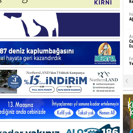
Ke
Ha
A
A
C
Eu
Tü
y
Fı
Y
E
Ba
iş
Ar
2
Fa
S