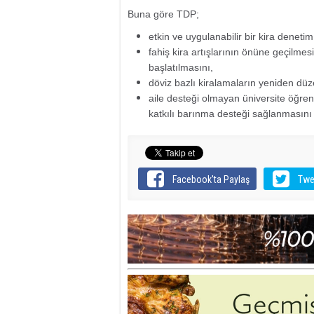
Buna göre TDP;
etkin ve uygulanabilir bir kira deneti
fahiş kira artışlarının önüne geçilmes
başlatılmasını,
döviz bazlı kiralamaların yeniden dü
aile desteği olmayan üniversite öğrenci
katkılı barınma desteği sağlanmasını
Facebook'ta Paylaş
Twe