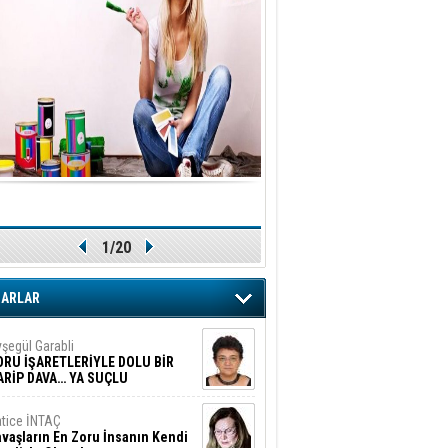
1/20
ZARLAR
şegül Garabli
ORU İŞARETLERİYLE DOLU BİR
ARİP DAVA… YA SUÇLU
EĞİLSE???
tice İNTAÇ
vaşların En Zoru İnsanın Kendi