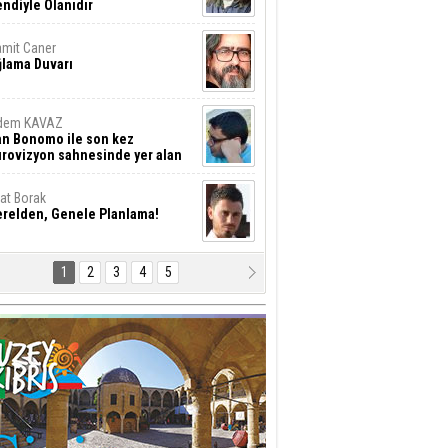
ndiyle Olanıdır
mit Caner
ğlama Duvarı
dem KAVAZ
an Bonomo ile son kez
rovizyon sahnesinde yer alan
rkiye 10 yıl aradan sonra
eniden yarışmaya dönecek mi?
rat Borak
erelden, Genele Planlama!
1
2
3
4
5
rkut YILMABAŞAR
yrak tartışmaları ve ihalesiz
ler!
if Alasya
015 SONRASI VE AKINCI.
tma Baysal
URLAR İÇİ’NDE KOLAYDIR ÖLMEK