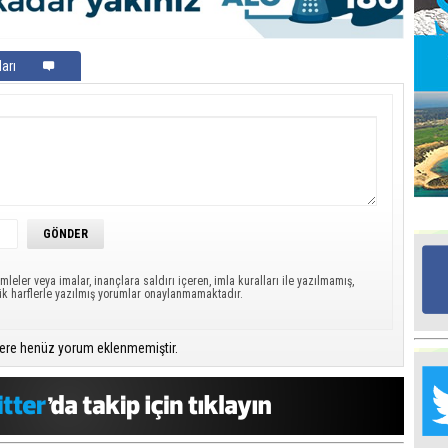
Ed
arı
G
Ta
İn
Ad
Al
F
Tu
mleler veya imalar, inançlara saldırı içeren, imla kuralları ile yazılmamış,
İk
ük harflerle yazılmış yorumlar onaylanmamaktadır.
ere henüz yorum eklenmemiştir.
Yr
Y
H
Ra
Ba