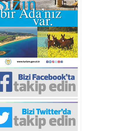
iz TUNCEL
öz göre göre…
ner ULUTAŞ
şallah St. Lois ile Hakkaido
ası gibi olmayız !...
i KİŞMİR
IRSAT VE KORKU
rgut ÇALICI
i Lakırdı da benden!
d. Doç. Ercan HOŞKARA
atırım Yapmazsan Var Olamazsın:
edefteki Kurum Kıb-Tek
na Sarro
şıma gelen skandal olayı