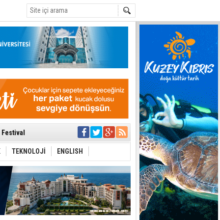
C
 Anlatmalıyız”
 Festival
i Anayasa
yaşamını yitirdi
K
TEKNOLOJİ
ENGLISH
ar
ezden geliniyor
bir yönetim
ıya kalınmaması
ı yönetim