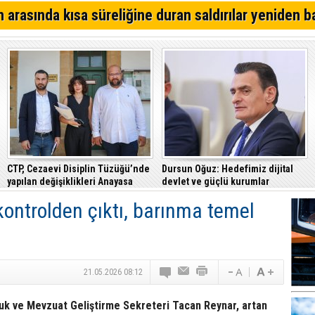
YDP'den Lefkoşa'da iddialı aday
 arasında kısa süreliğine duran saldırılar yeniden b
Lefkoşa'da bugün iki saatlik elektrik kesintisi yapılacak
Mağusa'da kim önde? İşte son anket sonuçları...
CTP, Cezaevi Disiplin Tüzüğü’nde
Dursun Oğuz: Hedefimiz dijital
yapılan değişiklikleri Anayasa
devlet ve güçlü kurumlar
Mahkemesi’ne taşıdı
kontrolden çıktı, barınma temel
21.05.2026 08:12
k ve Mevzuat Geliştirme Sekreteri Tacan Reynar, artan