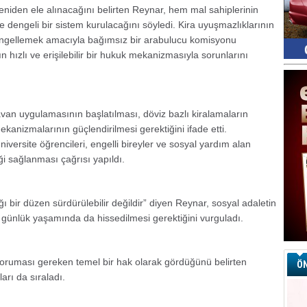
eniden ele alınacağını belirten Reynar, hem mal sahiplerinin
e dengeli bir sistem kurulacağını söyledi. Kira uyuşmazlıklarının
engellemek amacıyla bağımsız bir arabulucu komisyonu
n hızlı ve erişilebilir bir hukuk mekanizmasıyla sorunlarını
tavan uygulamasının başlatılması, döviz bazlı kiralamaların
anizmalarının güçlendirilmesi gerektiğini ifade etti.
iversite öğrencileri, engelli bireyler ve sosyal yardım alan
eği sağlanması çağrısı yapıldı.
ğı bir düzen sürdürülebilir değildir” diyen Reynar, sosyal adaletin
 günlük yaşamında da hissedilmesi gerektiğini vurguladı.
koruması gereken temel bir hak olarak gördüğünü belirten
ÖN
rı da sıraladı.