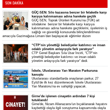
SON DAKİKA
GÜÇ-SEN: Silo kazasına benzer bir felaketle karşı
karşıya kalınmaması adına harekete geçtik
GÜÇ-SEN, Toprak Ürünleri Kurumu’na (TÜK) ait
silodakine benzer bir felaketle karşı karşıya
kalınmaması adına harekete geçtiklerini, üyelerinin iş
sağlığı ve güvenliği konusunda bilinçlendirilmesi
amacıyla Gazimağusa Limanı’dan başlayacak eğitimler düzen
“CTP’nin yönettiği belediyeler katılımcı ve insan
odaklı yönetim anlayışıyla fark yaratıyor”
CTP Genel Başkanı Sıla Usar İncirli, “CTP’nin
yönettiği belediyeler katılımcı ve insan odaklı
yönetim anlayışıyla fark yaratıyor” dedi.
İskele, Uluslararası Yarı Maraton Parkuruna
kavuştu
Uluslararası standartlarda onaylanan parkur, 27
Eylül’de ilk kez düzenlenecek İskele Uluslararası
Yarı Maratonu’na ev sahipliği yapacak.
Girne’de işlenen cinayetin ardından 7 kişi
tutuklandı!
Girne'de, Nizam Allanazarov'un bıçaklanarak hayatını
kaybettiği olayla ilgili soruşturma kapsamında olayla