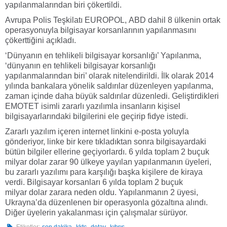
yapılanmalarından biri çökertildi.
Avrupa Polis Teşkilatı EUROPOL, ABD dahil 8 ülkenin ortak
operasyonuyla bilgisayar korsanlarının yapılanmasını
çökerttiğini açıkladı.
‘Dünyanın en tehlikeli bilgisayar korsanlığı’ Yapılanma,
‘dünyanın en tehlikeli bilgisayar korsanlığı
yapılanmalarından biri’ olarak nitelendirildi. İlk olarak 2014
yılında bankalara yönelik saldırılar düzenleyen yapılanma,
zaman içinde daha büyük saldırılar düzenledi. Geliştirdikleri
EMOTET isimli zararlı yazılımla insanların kişisel
bilgisayarlarındaki bilgilerini ele geçirip fidye istedi.
Zararlı yazılım içeren internet linkini e-posta yoluyla
gönderiyor, linke bir kere tıkladıktan sonra bilgisayardaki
bütün bilgiler ellerine geçiyorlardı. 6 yılda toplam 2 buçuk
milyar dolar zarar 90 ülkeye yayılan yapılanmanın üyeleri,
bu zararlı yazılımı para karşılığı başka kişilere de kiraya
verdi. Bilgisayar korsanları 6 yılda toplam 2 buçuk
milyar dolar zarara neden oldu. Yapılanmanın 2 üyesi,
Ukrayna’da düzenlenen bir operasyonla gözaltına alındı.
Diğer üyelerin yakalanması için çalışmalar sürüyor.
,
,
,
Etiketler:
son dakika
kktc
detay
kıbrıs