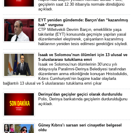
geçişlerin saat 12.30 itibarıyla normale döndüğünü
açıkladı.
EYT yeniden gündemde: Barçın’dan “kazanılmış
hak” vurgusu
CTP Milletvekili Devrim Barçın, emeklilikte yaşa
takılanlar (EYT) konusunda geçmişte yapılan yasal
düzenlemeleri eleştirerek, çalışanların kazanılmış
haklarının yeniden tesis edilmesi gerektiğini söyledi.
İsaak ve Solomou’nun ölümleri için 13 ulusal ve
5 uluslararası tutuklama emri
İsaak ve Solomou’nun ölümlerinin 30’uncu yılı
dolayısıyla Paralimni-Derinya Belediyesi tarafından
düzenlenen anma etkinliğinde konuşan Hristodulidis,
Kıbrıs Cumhuriyeti’nin bugüne kadar olaylarla
bağlantılı 13 ulusal ve 5 uluslararası tutuklama emri çıkar
Derinya'dan geçişler geçici olarak durduruldu
Polis, Derinya barikatında geçişlerin durdurulduğunu
açıkladı.
Güney Kıbrıs’ı sarsan seri cinayetler belgesel
oldu