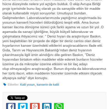
hücre düzeyinde nelere yol açtığını bulduk. O ekip Avrupa Birliği
proje içerisinde bunu ilaç olarak ya da sanayide etkin bir madde
olarak kullanabilir miyizi soruyorlar. Umutluyuz bundan.
Gelişmelerden. Laboratuvarlarımızda yaptığımız araştırmada bu
yosunun kanserli hücreleri öldürdüğünü tespit ettik. Ama bunun
kanser ilacına dönüşme süreci çok farklı aşama ve uzun bir yol .O
aşamada da sanayi işbirliğine, büyük bütçeli laboratuvar ve
çalışmalara ihtiyacımız var. " Deniz hıyarı da araştırılıyor Baskın,
yeni başlattıkları bir projede de diğer bir deniz canlısı olan deniz
hıyarlarının kanser üzerindeki etkilerini araştıracaklarını ifade etti.
Gıda, Tarım ve Hayvancılık Bakanlığı'ndan deniz hıyarının
çıkarılmasıyla ilgili iznin alındığını dile getiren Baskın, "Deniz
hıyarından birtakım etkin maddeler elde ederek bunların hücreler
üzerine ya da mikroplar üzerine etkisini ve bir ilaç adayı
olup olmayacağını araştıracağız. Bunun dışında da laboratuvarımız
her türlü ilacın, etkin maddenin hücreler üzerinde etkisini ölçecek
altyapıya sahip" diye konuştu.
,
Etiketler:
Katil yosun
kanserin de katili