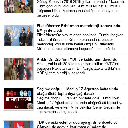
Güney Kıbrıs’ta 2016-2018 yılları arasında 7 kadın ile
1 kız çocuğunu öldüren Rum Milli Muhafız Ordusu
Teğmeni Nikos Metaxas’ın işlediği seri cinayetler
belgesel oldu.
Fileleftheros: Erhürman metodoloji konusunda
BM’yi ikna etti
Fileleftheros’ta yayımlanan analizde, Cumhurbaşkanı
Tufan Erhürman’ın Kıbrıs sorununda izlenecek
metodoloji konusunda kendi çizgisini Birleşmiş
Milletler’e kabul ettirmeyi başardığı ileri sürüldü.
Arıklı, Dr. Bibi’nin YDP’ye katıldığını duyurdu
Arıklı, yaklaşık 30 yıldır ailesiyle birlikte KKTC’de
yaşayan Pakistan asıllı Dr. Nargis Zakaria Bibi’nin
YDP’yi tercih ettiğini açıkladı.
Seçime doğru... Meclis 17 Ağustos haftasında
olağanüstü toplantıya çağrılacak!
Seçime doğru... Edinilen bilgilere göre Cumhuriyet
Meclisi 17 Ağustos haftasında olağanüstü toplantıya
çağrılacak ve erken Milletvekilliği Genel Seçimi ile
ilgili yasalar görüşülecek.
TDP’de eski vekiller devreye girdi: 6 ilçede ve
Gönyeli’de aday çıkarılması gündemde