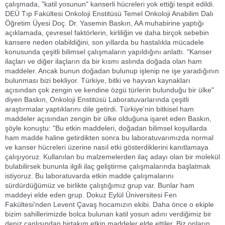
çalışmada, "katil yosunun" kanserli hücreleri yok ettiği tespit edildi.
DEÜ Tıp Fakültesi Onkoloji Enstitüsü Temel Onkoloji Anabilim Dalı
Öğretim Üyesi Doç. Dr. Yasemin Baskın, AA muhabirine yaptığı
açıklamada, çevresel faktörlerin, kirliliğin ve daha birçok sebebin
kansere neden olabildiğini, son yıllarda bu hastalıkla mücadele
konusunda çeşitli bilimsel çalışmaların yapıldığını anlattı. "Kanser
ilaçları ve diğer ilaçların da bir kısmı aslında doğada olan ham
maddeler. Ancak bunun doğadan bulunup işlenip ne işe yaradığının
bulunması bizi bekliyor. Türkiye, bitki ve hayvan kaynakları
açısından çok zengin ve kendine özgü türlerin bulunduğu bir ülke"
diyen Baskın, Onkoloji Enstitüsü Laboratuvarlarında çeşitli
araştırmalar yaptıklarını dile getirdi. Türkiye'nin bitkisel ham
maddeler açısından zengin bir ülke olduğuna işaret eden Baskın,
şöyle konuştu: "Bu etkin maddeleri, doğadan bilimsel koşullarda
ham madde haline getirdikten sonra bu laboratuvarımızda normal
ve kanser hücreleri üzerine nasıl etki gösterdiklerini kanıtlamaya
çalışıyoruz. Kullanılan bu malzemelerden ilaç adayı olan bir molekül
bulabilirsek bununla ilgili ilaç geliştirme çalışmalarında başlatmak
istiyoruz. Bu laboratuvarda etkin madde çalışmalarını
sürdürdüğümüz ve birlikte çalıştığımız grup var. Bunlar ham
maddeyi elde eden grup. Dokuz Eylül Üniversitesi Fen
Fakültesi'nden Levent Çavaş hocamızın ekibi. Daha önce o ekiple
bizim sahillerimizde bolca bulunan katil yosun adını verdiğimiz bir
deniz canlısından birtakım etkin maddeler elde ettiler. Biz onların