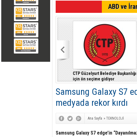
ABD ve İran
CTP Güzelyurt Belediye Başkanlığı
için ön seçime gidiyor
Samsung Galaxy S7 edg
medyada rekor kırdı
Ana Sayfa
»
TEKNOLOJİ
Samsung Galaxy S7 edge’in “Dayanılmaz 