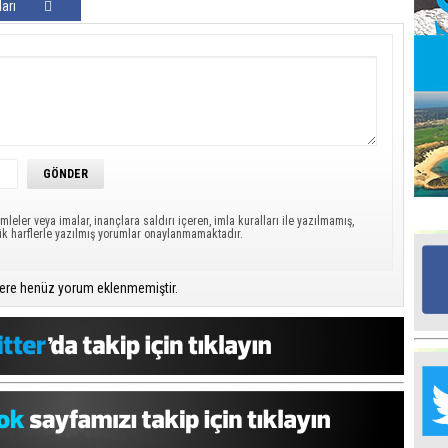
arı
Ed
G
Ta
İn
Ad
Al
F
mleler veya imalar, inançlara saldırı içeren, imla kuralları ile yazılmamış,
ük harflerle yazılmış yorumlar onaylanmamaktadır.
Tu
ere henüz yorum eklenmemiştir.
İk
Yr
Y
H
Ra
Ba