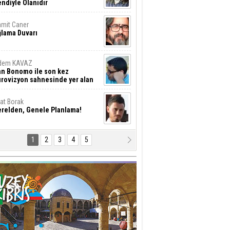
ndiyle Olanıdır
mit Caner
ğlama Duvarı
dem KAVAZ
an Bonomo ile son kez
rovizyon sahnesinde yer alan
rkiye 10 yıl aradan sonra
eniden yarışmaya dönecek mi?
rat Borak
erelden, Genele Planlama!
1
2
3
4
5
rkut YILMABAŞAR
yrak tartışmaları ve ihalesiz
ler!
if Alasya
015 SONRASI VE AKINCI.
tma Baysal
URLAR İÇİ’NDE KOLAYDIR ÖLMEK