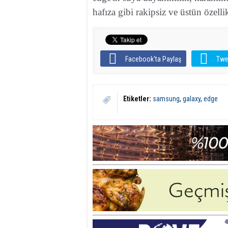
hafıza gibi rakipsiz ve üstün özelli
Facebook'ta Paylaş
Twe
Etiketler:
samsung
,
galaxy
,
edge