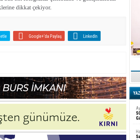
klerine dikkat çekiyor.
etle
Google+'da Paylaş
LinkedIn
YA
Ay
S
G
D
Ha
Sa