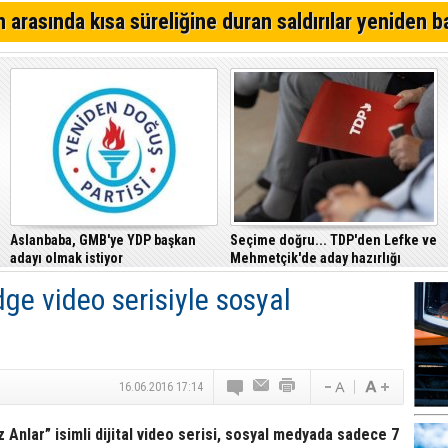
Alsancak'ta Kırık Bardaklı Kavga: İki Kişi Yaralandı
 arasında kısa süreliğine duran saldırılar yeniden b
CTP, Cezaevi Disiplin Tüzüğü’nde yapılan değişiklikler
Mahkemesi’ne taşıdı
Girne – Çamlıbel ana yolunda ölümlü kaza… Turan Obalı 
Aslanbaba, GMB'ye YDP başkan
Seçime doğru... TDP'den Lefke ve
adayı olmak istiyor
Mehmetçik'de aday hazırlığı
e video serisiyle sosyal
16.06.2016 17:14
Anlar” isimli dijital video serisi, sosyal medyada sadece 7