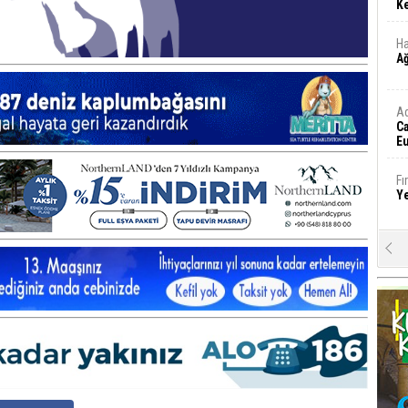
Ke
Ha
A
A
C
Eu
Tü
y
Fı
Y
E
Ba
iş
Ar
2
Fa
S