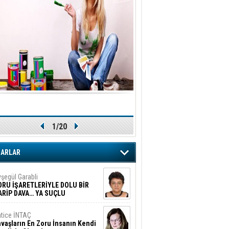
1/20
ZARLAR
şegül Garabli
ORU İŞARETLERİYLE DOLU BİR
ARİP DAVA… YA SUÇLU
EĞİLSE???
tice İNTAÇ
vaşların En Zoru İnsanın Kendi