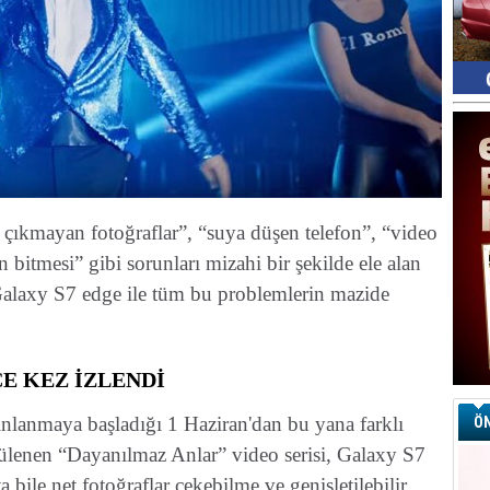
t çıkmayan fotoğraflar”, “suya düşen telefon”, “video
n bitmesi” gibi sorunları mizahi bir şekilde ele alan
Galaxy S7 edge ile tüm bu problemlerin mazide
E KEZ İZLENDİ
nlanmaya başladığı 1 Haziran'dan bu yana farklı
ÖN
ülenen “Dayanılmaz Anlar” video serisi, Galaxy S7
a bile net fotoğraflar çekebilme ve genişletilebilir