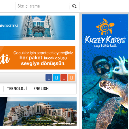
C
yor
azırlığı
K
TEKNOLOJİ
ENGLISH
Çevriliyor"
alması en temel
 Anlatmalıyız”
 Festival