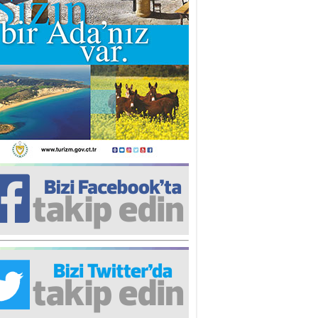
iz TUNCEL
öz göre göre…
ner ULUTAŞ
şallah St. Lois ile Hakkaido
ası gibi olmayız !...
i KİŞMİR
IRSAT VE KORKU
rgut ÇALICI
i Lakırdı da benden!
d. Doç. Ercan HOŞKARA
atırım Yapmazsan Var Olamazsın:
edefteki Kurum Kıb-Tek
na Sarro
şıma gelen skandal olayı