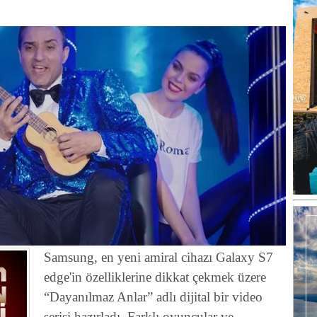
Samsung, en yeni amiral cihazı Galaxy S7
edge'in özelliklerine dikkat çekmek üzere
“Dayanılmaz Anlar” adlı dijital bir video
serisi hazırladı. Farklı oyuncular ve