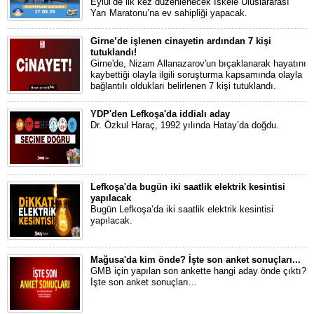
Eylül’de ilk kez düzenlenecek İskele Uluslararası
Yarı Maratonu’na ev sahipliği yapacak.
Girne’de işlenen cinayetin ardından 7 kişi
tutuklandı!
Girne'de, Nizam Allanazarov'un bıçaklanarak hayatını
kaybettiği olayla ilgili soruşturma kapsamında olayla
bağlantılı oldukları belirlenen 7 kişi tutuklandı.
YDP'den Lefkoşa'da iddialı aday
Dr. Özkul Haraç, 1992 yılında Hatay’da doğdu.
Lefkoşa'da bugün iki saatlik elektrik kesintisi
yapılacak
Bugün Lefkoşa’da iki saatlik elektrik kesintisi
yapılacak.
Mağusa'da kim önde? İşte son anket sonuçları...
GMB için yapılan son ankette hangi aday önde çıktı?
İşte son anket sonuçları...