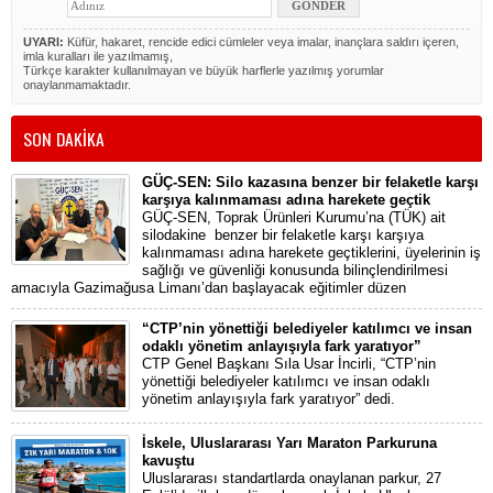
UYARI:
Küfür, hakaret, rencide edici cümleler veya imalar, inançlara saldırı içeren,
imla kuralları ile yazılmamış,
Türkçe karakter kullanılmayan ve büyük harflerle yazılmış yorumlar
onaylanmamaktadır.
SON DAKİKA
GÜÇ-SEN: Silo kazasına benzer bir felaketle karşı
karşıya kalınmaması adına harekete geçtik
GÜÇ-SEN, Toprak Ürünleri Kurumu’na (TÜK) ait
silodakine benzer bir felaketle karşı karşıya
kalınmaması adına harekete geçtiklerini, üyelerinin iş
sağlığı ve güvenliği konusunda bilinçlendirilmesi
amacıyla Gazimağusa Limanı’dan başlayacak eğitimler düzen
“CTP’nin yönettiği belediyeler katılımcı ve insan
odaklı yönetim anlayışıyla fark yaratıyor”
CTP Genel Başkanı Sıla Usar İncirli, “CTP’nin
yönettiği belediyeler katılımcı ve insan odaklı
yönetim anlayışıyla fark yaratıyor” dedi.
İskele, Uluslararası Yarı Maraton Parkuruna
kavuştu
Uluslararası standartlarda onaylanan parkur, 27