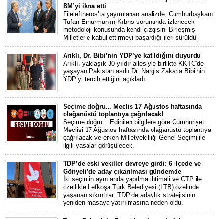
BM’yi ikna etti
Fileleftheros’ta yayımlanan analizde, Cumhurbaşkanı
Tufan Erhürman’ın Kıbrıs sorununda izlenecek
metodoloji konusunda kendi çizgisini Birleşmiş
Milletler’e kabul ettirmeyi başardığı ileri sürüldü.
Arıklı, Dr. Bibi’nin YDP’ye katıldığını duyurdu
Arıklı, yaklaşık 30 yıldır ailesiyle birlikte KKTC’de
yaşayan Pakistan asıllı Dr. Nargis Zakaria Bibi’nin
YDP’yi tercih ettiğini açıkladı.
Seçime doğru... Meclis 17 Ağustos haftasında
olağanüstü toplantıya çağrılacak!
Seçime doğru... Edinilen bilgilere göre Cumhuriyet
Meclisi 17 Ağustos haftasında olağanüstü toplantıya
çağrılacak ve erken Milletvekilliği Genel Seçimi ile
ilgili yasalar görüşülecek.
TDP’de eski vekiller devreye girdi: 6 ilçede ve
Gönyeli’de aday çıkarılması gündemde
İki seçimin aynı anda yapılma ihtimali ve CTP ile
özellikle Lefkoşa Türk Belediyesi (LTB) özelinde
yaşanan sıkıntılar, TDP’de adaylık stratejisinin
yeniden masaya yatırılmasına neden oldu.