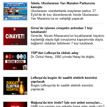
İskele, Uluslararası Yarı Maraton Parkuruna
kavuştu
Uluslararası standartlarda onaylanan parkur, 27
Eylül’de ilk kez düzenlenecek İskele Uluslararası
Yarı Maratonu’na ev sahipliği yapacak.
Girne’de işlenen cinayetin ardından 7 kişi
tutuklandı!
Girne'de, Nizam Allanazarov'un bıçaklanarak hayatını
kaybettiği olayla ilgili soruşturma kapsamında olayla
bağlantılı oldukları belirlenen 7 kişi tutuklandı.
YDP'den Lefkoşa'da iddialı aday
Dr. Özkul Haraç, 1992 yılında Hatay’da doğdu.
Lefkoşa'da bugün iki saatlik elektrik kesintisi
yapılacak
Bugün Lefkoşa’da iki saatlik elektrik kesintisi
yapılacak.
Mağusa'da kim önde? İşte son anket sonuçları...
GMB için yapılan son ankette hangi aday önde çıktı?