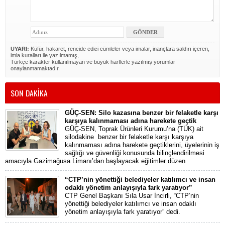
UYARI:
Küfür, hakaret, rencide edici cümleler veya imalar, inançlara saldırı içeren,
imla kuralları ile yazılmamış,
Türkçe karakter kullanılmayan ve büyük harflerle yazılmış yorumlar
onaylanmamaktadır.
SON DAKİKA
GÜÇ-SEN: Silo kazasına benzer bir felaketle karşı
karşıya kalınmaması adına harekete geçtik
GÜÇ-SEN, Toprak Ürünleri Kurumu’na (TÜK) ait
silodakine benzer bir felaketle karşı karşıya
kalınmaması adına harekete geçtiklerini, üyelerinin iş
sağlığı ve güvenliği konusunda bilinçlendirilmesi
amacıyla Gazimağusa Limanı’dan başlayacak eğitimler düzen
“CTP’nin yönettiği belediyeler katılımcı ve insan
odaklı yönetim anlayışıyla fark yaratıyor”
CTP Genel Başkanı Sıla Usar İncirli, “CTP’nin
yönettiği belediyeler katılımcı ve insan odaklı
yönetim anlayışıyla fark yaratıyor” dedi.