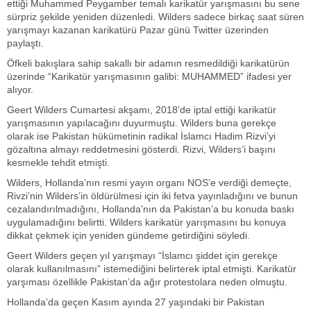
ettiği Muhammed Peygamber temalı karikatür yarışmasını bu sene
sürpriz şekilde yeniden düzenledi. Wilders sadece birkaç saat süren
yarışmayı kazanan karikatürü Pazar günü Twitter üzerinden
paylaştı.
Öfkeli bakışlara sahip sakallı bir adamın resmedildiği karikatürün
üzerinde “Karikatür yarışmasının galibi: MUHAMMED” ifadesi yer
alıyor.
Geert Wilders Cumartesi akşamı, 2018’de iptal ettiği karikatür
yarışmasının yapılacağını duyurmuştu. Wilders buna gerekçe
olarak ise Pakistan hükümetinin radikal İslamcı Hadim Rizvi’yi
gözaltına almayı reddetmesini gösterdi. Rizvi, Wilders’i başını
kesmekle tehdit etmişti.
Wilders, Hollanda’nın resmi yayın organı NOS’e verdiği demeçte,
Rivzi’nin Wilders’in öldürülmesi için iki fetva yayınladığını ve bunun
cezalandırılmadığını, Hollanda’nın da Pakistan’a bu konuda baskı
uygulamadığını belirtti. Wilders karikatür yarışmasını bu konuya
dikkat çekmek için yeniden gündeme getirdiğini söyledi.
Geert Wilders geçen yıl yarışmayı “İslamcı şiddet için gerekçe
olarak kullanılmasını” istemediğini belirterek iptal etmişti. Karikatür
yarşıması özellikle Pakistan’da ağır protestolara neden olmuştu.
Hollanda’da geçen Kasım ayında 27 yaşındaki bir Pakistan