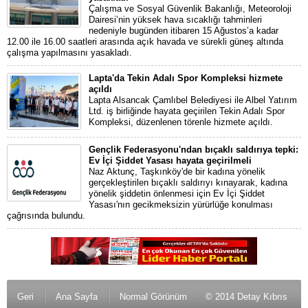
Çalışma ve Sosyal Güvenlik Bakanlığı, Meteoroloji
Dairesi’nin yüksek hava sıcaklığı tahminleri
nedeniyle bugünden itibaren 15 Ağustos’a kadar
12.00 ile 16.00 saatleri arasında açık havada ve sürekli güneş altında
çalışma yapılmasını yasakladı.
Lapta'da Tekin Adalı Spor Kompleksi hizmete
açıldı
Lapta Alsancak Çamlıbel Belediyesi ile Albel Yatırım
Ltd. iş birliğinde hayata geçirilen Tekin Adalı Spor
Kompleksi, düzenlenen törenle hizmete açıldı.
Gençlik Federasyonu'ndan bıçaklı saldırıya tepki:
Ev İçi Şiddet Yasası hayata geçirilmeli
Naz Aktunç, Taşkınköy'de bir kadına yönelik
gerçekleştirilen bıçaklı saldırıyı kınayarak, kadına
yönelik şiddetin önlenmesi için Ev İçi Şiddet
Yasası'nın gecikmeksizin yürürlüğe konulması
çağrısında bulundu.
Geri
Ana Sayfa
Normal Görünüm
© 2014 Detay Kıbrıs