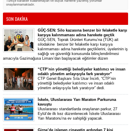
Türkçe karakter kullanılmayan ve büyük harflerle yazılmış yorumlar
onaylanmamaktadır.
SON DAKİKA
GÜÇ-SEN: Silo kazasına benzer bir felaketle karşı
karşıya kalınmaması adına harekete geçtik
GÜÇ-SEN, Toprak Ürünleri Kurumu’na (TÜK) ait
silodakine benzer bir felaketle karşı karşıya
kalınmaması adına harekete geçtiklerini, üyelerinin iş
sağlığı ve güvenliği konusunda bilinçlendirilmesi
amacıyla Gazimağusa Limanı’dan başlayacak eğitimler düzen
“CTP’nin yönettiği belediyeler katılımcı ve insan
odaklı yönetim anlayışıyla fark yaratıyor”
CTP Genel Başkanı Sıla Usar İncirli, “CTP’nin
yönettiği belediyeler katılımcı ve insan odaklı
yönetim anlayışıyla fark yaratıyor” dedi.
İskele, Uluslararası Yarı Maraton Parkuruna
kavuştu
Uluslararası standartlarda onaylanan parkur, 27
Eylül’de ilk kez düzenlenecek İskele Uluslararası
Yarı Maratonu’na ev sahipliği yapacak.
Girne’de işlenen cinayetin ardından 7 kişi