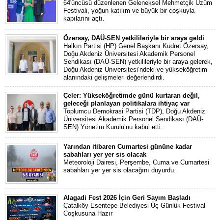
64'üncüsü düzenlenen Geleneksel Mehmetçik Üzüm
Festivali, yoğun katılım ve büyük bir coşkuyla
kapılarını açtı.
Özersay, DAÜ-SEN yetkilileriyle bir araya geldi
Halkın Partisi (HP) Genel Başkanı Kudret Özersay,
Doğu Akdeniz Üniversitesi Akademik Personel
Sendikası (DAÜ-SEN) yetkilileriyle bir araya gelerek,
Doğu Akdeniz Üniversitesi’ndeki ve yükseköğretim
alanındaki gelişmeleri değerlendirdi.
Çeler: Yükseköğretimde günü kurtaran değil,
geleceği planlayan politikalara ihtiyaç var
Toplumcu Demokrasi Partisi (TDP), Doğu Akdeniz
Üniversitesi Akademik Personel Sendikası (DAÜ-
SEN) Yönetim Kurulu’nu kabul etti.
Yarından itibaren Cumartesi gününe kadar
sabahları yer yer sis olacak
Meteoroloji Dairesi, Perşembe, Cuma ve Cumartesi
sabahları yer yer sis olacağını duyurdu.
Alagadi Fest 2026 İçin Geri Sayım Başladı
Çatalköy-Esentepe Belediyesi Üç Günlük Festival
Coşkusuna Hazır