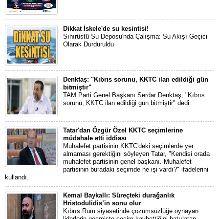
Dikkat İskele'de su kesintisi!
Sınırüstü Su Deposu'nda Çalışma: Su Akışı Geçici
Olarak Durduruldu
Denktaş: "Kıbrıs sorunu, KKTC ilan edildiği gün
bitmiştir"
TAM Parti Genel Başkanı Serdar Denktaş, "Kıbrıs
sorunu, KKTC ilan edildiği gün bitmiştir" dedi.
Tatar'dan Özgür Özel KKTC seçimlerine
müdahale etti iddiası
Muhalefet partisinin KKTC'deki seçimlerde yer
almaması gerektiğini söyleyen Tatar, "Kendisi orada
muhalefet partisinin genel başkanı. Muhalefet
partisinin buradaki seçimde ne işi vardı?" ifadelerini
kullandı.
Kemal Baykallı: Süreçteki durağanlık
Hristodulidis’in sonu olur
Kıbrıs Rum siyasetinde çözümsüzlüğe oynayan
liderlerin geçmişte seçim kaybettiğini hatırlatan