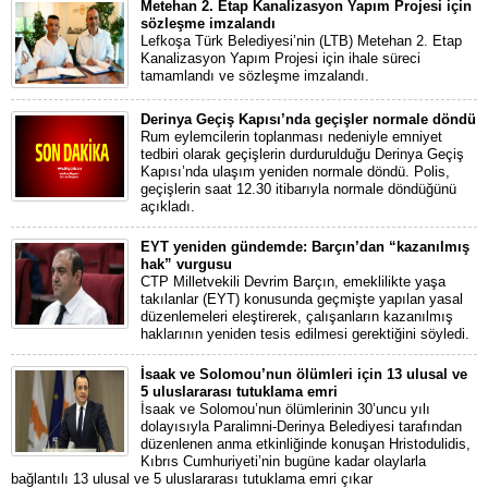
Metehan 2. Etap Kanalizasyon Yapım Projesi için
sözleşme imzalandı
Lefkoşa Türk Belediyesi’nin (LTB) Metehan 2. Etap
Kanalizasyon Yapım Projesi için ihale süreci
tamamlandı ve sözleşme imzalandı.
Derinya Geçiş Kapısı’nda geçişler normale döndü
Rum eylemcilerin toplanması nedeniyle emniyet
tedbiri olarak geçişlerin durdurulduğu Derinya Geçiş
Kapısı’nda ulaşım yeniden normale döndü. Polis,
geçişlerin saat 12.30 itibarıyla normale döndüğünü
açıkladı.
EYT yeniden gündemde: Barçın’dan “kazanılmış
hak” vurgusu
CTP Milletvekili Devrim Barçın, emeklilikte yaşa
takılanlar (EYT) konusunda geçmişte yapılan yasal
düzenlemeleri eleştirerek, çalışanların kazanılmış
haklarının yeniden tesis edilmesi gerektiğini söyledi.
İsaak ve Solomou’nun ölümleri için 13 ulusal ve
5 uluslararası tutuklama emri
İsaak ve Solomou’nun ölümlerinin 30’uncu yılı
dolayısıyla Paralimni-Derinya Belediyesi tarafından
düzenlenen anma etkinliğinde konuşan Hristodulidis,
Kıbrıs Cumhuriyeti’nin bugüne kadar olaylarla
bağlantılı 13 ulusal ve 5 uluslararası tutuklama emri çıkar