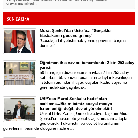
onaylanmamaktadır.
SON DAKİKA
Murat Şenkul'dan Üstel'e... "Gerçekler
Başbakanın gücüne gitmiş"
“Çocukça laf yetiştirmek yerine görevinin başına
dönmeli”
Öğretmenlik sınavları tamamlandı: 2 bin 253 aday
yarıştı
50 branş için düzenlenen sınavlara 2 bin 253 aday
katılırken, 60 ve üzeri puan alan adaylar kesinleşen
listelerin ardından ihtiyaç duyulan kadro sayısına
göre mülakata çağrılacak.
UBP'den Murat Şenkul'u hedef alan
açıklama...Bizim işimiz sosyal medya
fenomenliği değil, devlet yönetmektir!
Ulusal Birlik Partisi, Girne Belediye Başkanı Murat
Şenkul’un hükümete yönelik açıklamalarına tepki
göstererek, hükümetin ve devlet kurumlarının
görevlerinin başında olduğunu ifade etti.