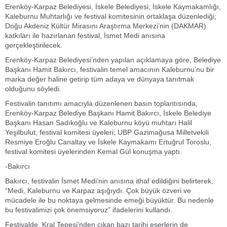
Erenköy-Karpaz Belediyesi, İskele Belediyesi, İskele Kaymakamlığı,
Kaleburnu Muhtarlığı ve festival komitesinin ortaklaşa düzenlediği;
Doğu Akdeniz Kültür Mirasını Araştırma Merkezi’nin (DAKMAR)
katkıları ile hazırlanan festival, İsmet Medi anısına
gerçekleştirilecek.
Erenköy-Karpaz Belediyesi’nden yapılan açıklamaya göre, Belediye
Başkanı Hamit Bakırcı, festivalin temel amacının Kaleburnu’nu bir
marka değer haline getirip tüm adaya ve dünyaya tanıtmak
olduğunu söyledi.
Festivalin tanıtımı amacıyla düzenlenen basın toplantısında,
Erenköy-Karpaz Belediye Başkanı Hamit Bakırcı, İskele Belediye
Başkanı Hasan Sadıkoğlu ve Kaleburnu köyü muhtarı Halil
Yeşilbulut, festival komitesi üyeleri; UBP Gazimağusa Milletvekili
Resmiye Eroğlu Canaltay ve İskele Kaymakamı Ertuğrul Toroslu,
festival komitesi üyelerinden Kemal Gül konuşma yaptı.
-Bakırcı
Bakırcı, festivalin İsmet Medi’nin anısına ithaf edildiğini belirterek,
“Medi, Kaleburnu ve Karpaz aşığıydı. Çok büyük özveri ve
mücadele ile bu noktaya gelmesinde emeği büyüktür. Bu nedenle
bu festivalimizi çok önemsiyoruz” ifadelerini kullandı.
Festivalde, Kral Tepesi’nden çıkan bazı tarihi eserlerin de