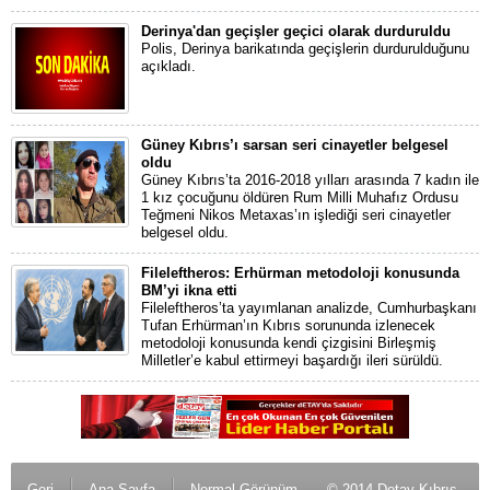
Derinya'dan geçişler geçici olarak durduruldu
Polis, Derinya barikatında geçişlerin durdurulduğunu
açıkladı.
Güney Kıbrıs’ı sarsan seri cinayetler belgesel
oldu
Güney Kıbrıs’ta 2016-2018 yılları arasında 7 kadın ile
1 kız çocuğunu öldüren Rum Milli Muhafız Ordusu
Teğmeni Nikos Metaxas’ın işlediği seri cinayetler
belgesel oldu.
Fileleftheros: Erhürman metodoloji konusunda
BM’yi ikna etti
Fileleftheros’ta yayımlanan analizde, Cumhurbaşkanı
Tufan Erhürman’ın Kıbrıs sorununda izlenecek
metodoloji konusunda kendi çizgisini Birleşmiş
Milletler’e kabul ettirmeyi başardığı ileri sürüldü.
Geri
Ana Sayfa
Normal Görünüm
© 2014 Detay Kıbrıs