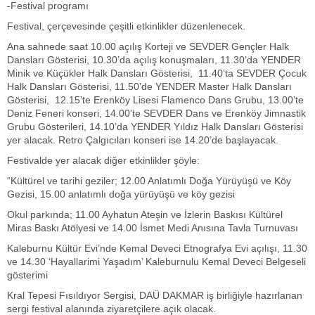
-Festival programı
Festival, çerçevesinde çeşitli etkinlikler düzenlenecek.
Ana sahnede saat 10.00 açılış Korteji ve SEVDER Gençler Halk
Dansları Gösterisi, 10.30’da açılış konuşmaları, 11.30’da YENDER
Minik ve Küçükler Halk Dansları Gösterisi, 11.40’ta SEVDER Çocuk
Halk Dansları Gösterisi, 11.50’de YENDER Master Halk Dansları
Gösterisi, 12.15’te Erenköy Lisesi Flamenco Dans Grubu, 13.00’te
Deniz Feneri konseri, 14.00’te SEVDER Dans ve Erenköy Jimnastik
Grubu Gösterileri, 14.10’da YENDER Yıldız Halk Dansları Gösterisi
yer alacak. Retro Çalgıcıları konseri ise 14.20’de başlayacak.
Festivalde yer alacak diğer etkinlikler şöyle:
“Kültürel ve tarihi geziler; 12.00 Anlatımlı Doğa Yürüyüşü ve Köy
Gezisi, 15.00 anlatımlı doğa yürüyüşü ve köy gezisi
Okul parkında; 11.00 Ayhatun Ateşin ve İzlerin Baskısı Kültürel
Miras Baskı Atölyesi ve 14.00 İsmet Medi Anısına Tavla Turnuvası
Kaleburnu Kültür Evi’nde Kemal Deveci Etnografya Evi açılışı, 11.30
ve 14.30 ‘Hayallarimi Yaşadım’ Kaleburnulu Kemal Deveci Belgeseli
gösterimi
Kral Tepesi Fısıldıyor Sergisi, DAÜ DAKMAR iş birliğiyle hazırlanan
sergi festival alanında ziyaretçilere açık olacak.