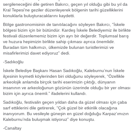
sergileneceğini dile getiren Bakırcı, geçen yıl olduğu gibi bu yıl da
Kral Tepesi’ne geziler düzenleyerek bölgenin tarihi güzelliklerini
konuklarla buluşturacaklarını kaydetti.
Bölge gastronomisinin de tanıtılacağını söyleyen Bakırcı, “İskele
bölgesi bizim için bir bütündür. Kardeş İskele Belediyemiz ile birlikte
festivali düzenlememiz bizim için ayrı bir değerdir. Toplumsal barış
ve huzura hepimizin birlikte sahip çıkması ayrıca önemlidir.
Buradan tüm halkımızı, ülkemizde bulunan turistlerimizi ve
misafirlerimizi davet ediyoruz” dedi.
-Sadıkoğlu
İskele Belediye Başkanı Hasan Sadıkoğlu, Kaleburnu’nun İskele
ilçesinin kıymetli köylerinden biri olduğunu söyleyerek, “Özellikle
arkeolojik anlamda birçok tarihi eserimizin çıktığı, dünyanın
insanının ve arkeoloğunun gözünün üzerinde olduğu bir yer olması
bizim için ayrıca önemli.” ifadelerini kullandı.
Sadıkoğlu, festivalin geçen yıldan daha da güzel olması için çaba
sarf ettiklerini dile getirerek, “Çok güzel bir etkinlik olacağına
inanıyorum. Bu vesileyle güneşin en güzel doğduğu Karpaz’ımızın
Kaleburnu’nda buluşmak istiyoruz” diye konuştu.
-Canaltay