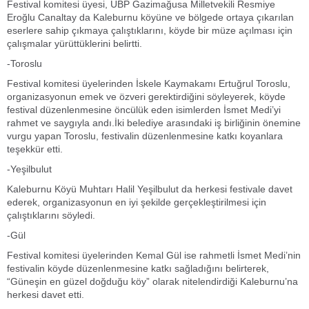
Festival komitesi üyesi, UBP Gazimağusa Milletvekili Resmiye
Eroğlu Canaltay da Kaleburnu köyüne ve bölgede ortaya çıkarılan
eserlere sahip çıkmaya çalıştıklarını, köyde bir müze açılması için
çalışmalar yürüttüklerini belirtti.
-Toroslu
Festival komitesi üyelerinden İskele Kaymakamı Ertuğrul Toroslu,
organizasyonun emek ve özveri gerektirdiğini söyleyerek, köyde
festival düzenlenmesine öncülük eden isimlerden İsmet Medi’yi
rahmet ve saygıyla andı.İki belediye arasındaki iş birliğinin önemine
vurgu yapan Toroslu, festivalin düzenlenmesine katkı koyanlara
teşekkür etti.
-Yeşilbulut
Kaleburnu Köyü Muhtarı Halil Yeşilbulut da herkesi festivale davet
ederek, organizasyonun en iyi şekilde gerçekleştirilmesi için
çalıştıklarını söyledi.
-Gül
Festival komitesi üyelerinden Kemal Gül ise rahmetli İsmet Medi’nin
festivalin köyde düzenlenmesine katkı sağladığını belirterek,
“Güneşin en güzel doğduğu köy” olarak nitelendirdiği Kaleburnu’na
herkesi davet etti.