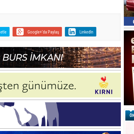
etle
Google+'da Paylaş
LinkedIn
ÖN