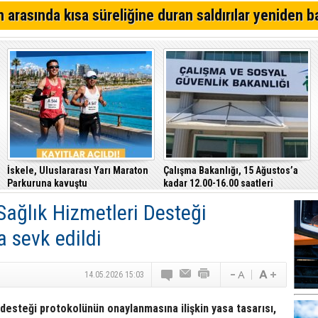
Kıbrıs Türk Polis Mensupları Derneği, CTP’yi ziyaret ett
 arasında kısa süreliğine duran saldırılar yeniden b
64. Geleneksel Mehmetçik Üzüm Festivali başladı
Özersay, DAÜ-SEN yetkilileriyle bir araya geldi
İskele, Uluslararası Yarı Maraton
Çalışma Bakanlığı, 15 Ağustos’a
Parkuruna kavuştu
kadar 12.00-16.00 saatleri
arasında güneş altında çalışmayı
Sağlık Hizmetleri Desteği
yasakladı
a sevk edildi
14.05.2026 15:03
 desteği protokolünün onaylanmasına ilişkin yasa tasarısı,