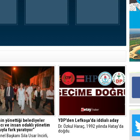
Ed
G
Ta
İn
Ad
Al
F
Tu
İk
Yr
Y
H
in yönettiği belediyeler
YDP'den Lefkoşa'da iddialı aday
mcı ve insan odaklı yönetim
Dr. Özkul Haraç, 1992 yılında Hatay’da
ıyla fark yaratıyor”
doğdu.
Ra
el Başkanı Sıla Usar İncirli,
Ba