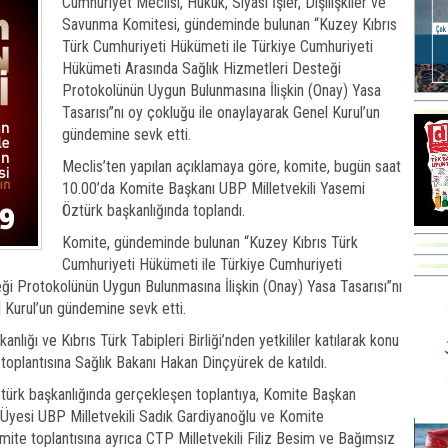
Cumhuriyet Meclisi, Hukuk, Siyasi İşler, Dışilişkiler ve
Savunma Komitesi, gündeminde bulunan “Kuzey Kıbrıs
Türk Cumhuriyeti Hükümeti ile Türkiye Cumhuriyeti
Hükümeti Arasında Sağlık Hizmetleri Desteği
Protokolünün Uygun Bulunmasına İlişkin (Onay) Yasa
Tasarısı”nı oy çokluğu ile onaylayarak Genel Kurul’un
gündemine sevk etti.
Meclis’ten yapılan açıklamaya göre, komite, bugün saat
10.00’da Komite Başkanı UBP Milletvekili Yasemi
Öztürk başkanlığında toplandı.
Komite, gündeminde bulunan “Kuzey Kıbrıs Türk
Cumhuriyeti Hükümeti ile Türkiye Cumhuriyeti
i Protokolünün Uygun Bulunmasına İlişkin (Onay) Yasa Tasarısı”nı
l Kurul’un gündemine sevk etti.
nlığı ve Kıbrıs Türk Tabipleri Birliği’nden yetkililer katılarak konu
e toplantısına Sağlık Bakanı Hakan Dinçyürek de katıldı.
türk başkanlığında gerçekleşen toplantıya, Komite Başkan
e Üyesi UBP Milletvekili Sadık Gardiyanoğlu ve Komite
omite toplantısına ayrıca CTP Milletvekili Filiz Besim ve Bağımsız