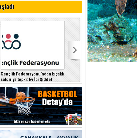
i
aşladı
Gençlik Federasyonu'ndan bıçaklı
Kıbrıs Türk Polis Mensupları
saldırıya tepki: Ev İçi Şiddet
Derneği, CTP’yi ziyaret etti
F
Yasası hayata geçirilmeli