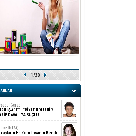
1/20
ZARLAR
şegül Garabli
ORU İŞARETLERİYLE DOLU BİR
ARİP DAVA… YA SUÇLU
EĞİLSE???
tice İNTAÇ
vaşların En Zoru İnsanın Kendi