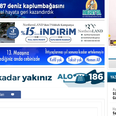
YA
Ay
S
arı
G
D
Ha
Sa