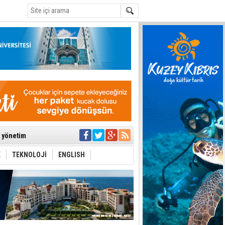
C
ıya kalınmaması
ı yönetim
K
TEKNOLOJİ
ENGLISH
eri arasında
i Şiddet Yasası
ti