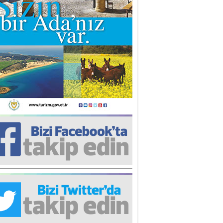
iz TUNCEL
öz göre göre…
ner ULUTAŞ
şallah St. Lois ile Hakkaido
ası gibi olmayız !...
i KİŞMİR
IRSAT VE KORKU
rgut ÇALICI
i Lakırdı da benden!
d. Doç. Ercan HOŞKARA
atırım Yapmazsan Var Olamazsın:
edefteki Kurum Kıb-Tek
na Sarro
şıma gelen skandal olayı