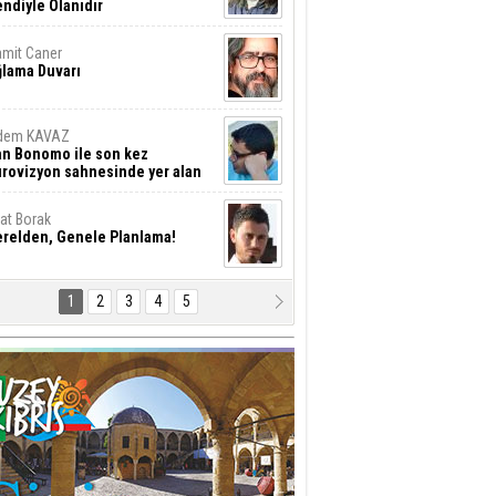
ndiyle Olanıdır
mit Caner
ğlama Duvarı
dem KAVAZ
an Bonomo ile son kez
rovizyon sahnesinde yer alan
rkiye 10 yıl aradan sonra
eniden yarışmaya dönecek mi?
rat Borak
erelden, Genele Planlama!
1
2
3
4
5
rkut YILMABAŞAR
yrak tartışmaları ve ihalesiz
ler!
if Alasya
015 SONRASI VE AKINCI.
tma Baysal
URLAR İÇİ’NDE KOLAYDIR ÖLMEK