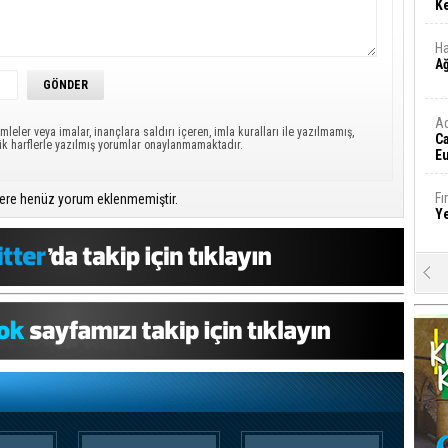
Ke
Ha
A
A
mleler veya imalar, inançlara saldırı içeren, imla kuralları ile yazılmamış,
C
ük harflerle yazılmış yorumlar onaylanmamaktadır.
Eu
Tü
y
Fı
ere henüz yorum eklenmemiştir.
Y
E
Ba
iş
Ar
2
Fa
S