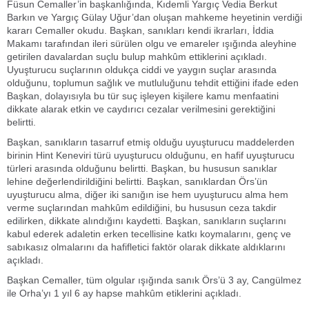
Füsun Cemaller’in başkanlığında, Kıdemli Yargıç Vedia Berkut
Barkın ve Yargıç Gülay Uğur’dan oluşan mahkeme heyetinin verdiği
kararı Cemaller okudu. Başkan, sanıkları kendi ikrarları, İddia
Makamı tarafından ileri sürülen olgu ve emareler ışığında aleyhine
getirilen davalardan suçlu bulup mahkûm ettiklerini açıkladı.
Uyuşturucu suçlarının oldukça ciddi ve yaygın suçlar arasında
olduğunu, toplumun sağlık ve mutluluğunu tehdit ettiğini ifade eden
Başkan, dolayısıyla bu tür suç işleyen kişilere kamu menfaatini
dikkate alarak etkin ve caydırıcı cezalar verilmesini gerektiğini
belirtti.
Başkan, sanıkların tasarruf etmiş olduğu uyuşturucu maddelerden
birinin Hint Keneviri türü uyuşturucu olduğunu, en hafif uyuşturucu
türleri arasında olduğunu belirtti. Başkan, bu hususun sanıklar
lehine değerlendirildiğini belirtti. Başkan, sanıklardan Örs’ün
uyuşturucu alma, diğer iki sanığın ise hem uyuşturucu alma hem
verme suçlarından mahkûm edildiğini, bu hususun ceza takdir
edilirken, dikkate alındığını kaydetti. Başkan, sanıkların suçlarını
kabul ederek adaletin erken tecellisine katkı koymalarını, genç ve
sabıkasız olmalarını da hafifletici faktör olarak dikkate aldıklarını
açıkladı.
Başkan Cemaller, tüm olgular ışığında sanık Örs’ü 3 ay, Cangülmez
ile Orha’yı 1 yıl 6 ay hapse mahkûm etiklerini açıkladı.