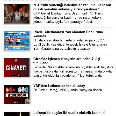
“CTP’nin yönettiği belediyeler katılımcı ve insan
odaklı yönetim anlayışıyla fark yaratıyor”
CTP Genel Başkanı Sıla Usar İncirli, “CTP’nin
yönettiği belediyeler katılımcı ve insan odaklı
yönetim anlayışıyla fark yaratıyor” dedi.
İskele, Uluslararası Yarı Maraton Parkuruna
kavuştu
Uluslararası standartlarda onaylanan parkur, 27
Eylül’de ilk kez düzenlenecek İskele Uluslararası
Yarı Maratonu’na ev sahipliği yapacak.
Girne’de işlenen cinayetin ardından 7 kişi
tutuklandı!
Girne'de, Nizam Allanazarov'un bıçaklanarak hayatını
kaybettiği olayla ilgili soruşturma kapsamında olayla
bağlantılı oldukları belirlenen 7 kişi tutuklandı.
YDP'den Lefkoşa'da iddialı aday
Dr. Özkul Haraç, 1992 yılında Hatay’da doğdu.
Lefkoşa'da bugün iki saatlik elektrik kesintisi